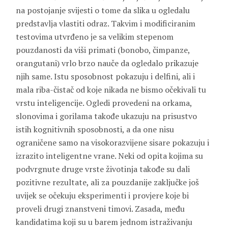
na postojanje svijesti o tome da slika u ogledalu
predstavlja vlastiti odraz. Takvim i modificiranim
testovima utvrđeno je sa velikim stepenom
pouzdanosti da viši primati (bonobo, čimpanze,
orangutani) vrlo brzo nauče da ogledalo prikazuje
njih same. Istu sposobnost pokazuju i delfini, ali i
mala riba-čistač od koje nikada ne bismo očekivali tu
vrstu inteligencije. Ogledi provedeni na orkama,
slonovima i gorilama takođe ukazuju na prisustvo
istih kognitivnih sposobnosti, a da one nisu
ograničene samo na visokorazvijene sisare pokazuju i
izrazito inteligentne vrane. Neki od opita kojima su
podvrgnute druge vrste životinja takođe su dali
pozitivne rezultate, ali za pouzdanije zaključke još
uvijek se očekuju eksperimenti i provjere koje bi
proveli drugi znanstveni timovi. Zasada, među
kandidatima koji su u barem jednom istraživanju