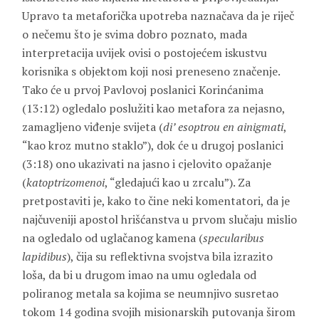
Upravo ta metaforička upotreba naznačava da je riječ
o nečemu što je svima dobro poznato, mada
interpretacija uvijek ovisi o postojećem iskustvu
korisnika s objektom koji nosi preneseno značenje.
Tako će u prvoj Pavlovoj poslanici Korinćanima
(13:12) ogledalo poslužiti kao metafora za nejasno,
zamagljeno viđenje svijeta (
di’ esoptrou en ainigmati
,
“kao kroz mutno staklo”), dok će u drugoj poslanici
(3:18) ono ukazivati na jasno i cjelovito opažanje
(
katoptrizomenoi
, “gledajući kao u zrcalu”). Za
pretpostaviti je, kako to čine neki komentatori, da je
najčuveniji apostol hrišćanstva u prvom slučaju mislio
na ogledalo od uglačanog kamena (
specularibus
lapidibus
), čija su reflektivna svojstva bila izrazito
loša, da bi u drugom imao na umu ogledala od
poliranog metala sa kojima se neumnjivo susretao
tokom 14 godina svojih misionarskih putovanja širom