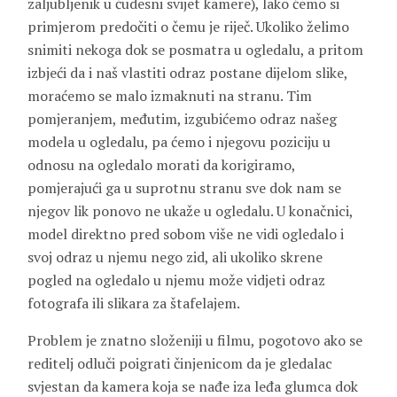
zaljubljenik u čudesni svijet kamere), lako ćemo si
primjerom predočiti o čemu je riječ. Ukoliko želimo
snimiti nekoga dok se posmatra u ogledalu, a pritom
izbjeći da i naš vlastiti odraz postane dijelom slike,
moraćemo se malo izmaknuti na stranu. Tim
pomjeranjem, međutim, izgubićemo odraz našeg
modela u ogledalu, pa ćemo i njegovu poziciju u
odnosu na ogledalo morati da korigiramo,
pomjerajući ga u suprotnu stranu sve dok nam se
njegov lik ponovo ne ukaže u ogledalu. U konačnici,
model direktno pred sobom više ne vidi ogledalo i
svoj odraz u njemu nego zid, ali ukoliko skrene
pogled na ogledalo u njemu može vidjeti odraz
fotografa ili slikara za štafelajem.
Problem je znatno složeniji u filmu, pogotovo ako se
reditelj odluči poigrati činjenicom da je gledalac
svjestan da kamera koja se nađe iza leđa glumca dok