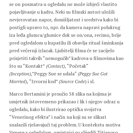
se on posmatra u ogledalu ne može izbjeći vlastito
pojavljivanje u kadru. Neki su filmski autori uložili
nevjerovatan napor, domišljatost i sredstva kako bi
postigli upravo to, npr. da kamera napravi polukrug
iza leđa glumca/glumice dok se on/ona, recimo, brije
pred ogledalom u kupatilu ili obavlja ritual šminkanja
pred večernji izlazak. Ljubitelji filma će se zacijelo
prisjetiti takvih “nemogućih” kadrova u filmovima kao
što su “Kontakt”
(
Contact
)
, “Početak“
(
Inception
)
,”Peggy Sue se udala“
(
Peggy Sue Got
Married
)
, “Izvorni kod”
(
Source Code
) i sl.
Marco Bertamini je proučio 38 slika na kojima je
umjetnik istovremeno prikazao i lik i njegov odraz u
ogledalu, kako bi ilustrirao optička svojstva
“Venerinog efekta” i način na koji su se slikari
snalazili rješavajući taj problem. U kontekstu motiva
Venere s ogledalom, umjetnici su slijedili Titianovo