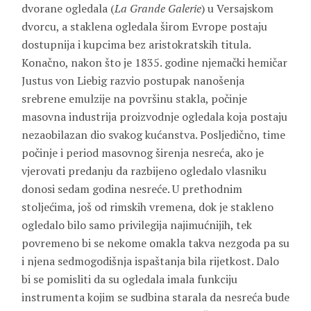
dvorane ogledala (
La Grande Galerie
) u Versajskom
dvorcu, a staklena ogledala širom Evrope postaju
dostupnija i kupcima bez aristokratskih titula.
Konačno, nakon što je 1835. godine njemački hemičar
Justus von Liebig razvio postupak nanošenja
srebrene emulzije na površinu stakla, počinje
masovna industrija proizvodnje ogledala koja postaju
nezaobilazan dio svakog kućanstva. Posljedično, time
počinje i period masovnog širenja nesreća, ako je
vjerovati predanju da razbijeno ogledalo vlasniku
donosi sedam godina nesreće. U prethodnim
stoljećima, još od rimskih vremena, dok je stakleno
ogledalo bilo samo privilegija najimućnijih, tek
povremeno bi se nekome omakla takva nezgoda pa su
i njena sedmogodišnja ispaštanja bila rijetkost. Dalo
bi se pomisliti da su ogledala imala funkciju
instrumenta kojim se sudbina starala da nesreća bude