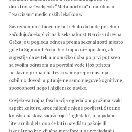
direktno iz Ovidijevih “Metamorfoza” u natuknicu
“Narcizam” medicinskih leksikona.
Savremenom čitaocu ne bi trebalo da bude posebno
začuđujuća eksplicitna biseksualnost Narcisa (drevna
Grčka je u pogledu odnosa prema seksualnosti mjesto
gdje bi Sigmund Freud bio trajno nezaposlen), ali
sugestija da se tek u momačko doba po prvi put sreo
sa svojim odrazom na površini vode i još pritom
neslavno propao na testu samoprepoznavanja
ozbiljno dovodi u pitanje ne samo njegove kognitivne
sposobnosti nego i higijenske navike.
Čovjekova trajna fascinacija ogledalom prožima svaki
aspekt kulture, kroz milenije njene povijesti. Stotine
knjiških naslova sadrže riječ “ogledalo”, u hiljadama
literarnih djela ono će biti u središtu pažnje ili
iskorišteno kao ključna metafora u pripovijedanju.