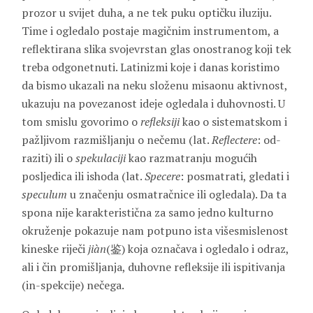
prozor u svijet duha, a ne tek puku optičku iluziju.
Time i ogledalo postaje magičnim instrumentom, a
reflektirana slika svojevrstan glas onostranog koji tek
treba odgonetnuti. Latinizmi koje i danas koristimo
da bismo ukazali na neku složenu misaonu aktivnost,
ukazuju na povezanost ideje ogledala i duhovnosti. U
tom smislu govorimo o
refleksiji
kao o sistematskom i
pažljivom razmišljanju o nečemu (lat.
Reflectere
: od-
raziti) ili o
spekulaciji
kao razmatranju mogućih
posljedica ili ishoda (lat.
Specere
: posmatrati, gledati i
speculum
u značenju osmatračnice ili ogledala). Da ta
spona nije karakteristična za samo jedno kulturno
okruženje pokazuje nam potpuno ista višesmislenost
kineske riječi
jiàn
(鉴) koja označava i ogledalo i odraz,
ali i čin promišljanja, duhovne refleksije ili ispitivanja
(in-spekcije) nečega.