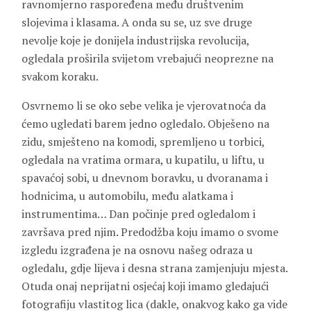
ravnomjerno raspoređena među društvenim
slojevima i klasama. A onda su se, uz sve druge
nevolje koje je donijela industrijska revolucija,
ogledala proširila svijetom vrebajući neoprezne na
svakom koraku.
Osvrnemo li se oko sebe velika je vjerovatnoća da
ćemo ugledati barem jedno ogledalo. Obješeno na
zidu, smješteno na komodi, spremljeno u torbici,
ogledala na vratima ormara, u kupatilu, u liftu, u
spavaćoj sobi, u dnevnom boravku, u dvoranama i
hodnicima, u automobilu, među alatkama i
instrumentima… Dan počinje pred ogledalom i
završava pred njim. Predodžba koju imamo o svome
izgledu izgrađena je na osnovu našeg odraza u
ogledalu, gdje lijeva i desna strana zamjenjuju mjesta.
Otuda onaj neprijatni osjećaj koji imamo gledajući
fotografiju vlastitog lica (dakle, onakvog kako ga vide