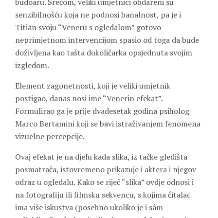
budoaru. Srećom, veliki umjetnici obdareni su
senzibilnošću koja ne podnosi banalnost, pa je i
Titian svoju “Veneru s ogledalom” gotovo
neprimjetnom intervencijom spasio od toga da bude
doživljena kao tašta dokoličarka opsjednuta svojim
izgledom.
Element zagonetnosti, koji je veliki umjetnik
postigao, danas nosi ime “Venerin efekat”.
Formulirao ga je prije dvadesetak godina psiholog
Marco Bertamini koji se bavi istraživanjem fenomena
vizuelne percepcije.
Ovaj efekat je na djelu kada slika, iz tačke gledišta
posmatrača, istovremeno prikazuje i aktera i njegov
odraz u ogledalu. Kako se riječ “slika” ovdje odnosi i
na fotografiju ili filmsku sekvencu, s kojima čitalac
ima više iskustva (posebno ukoliko je i sâm