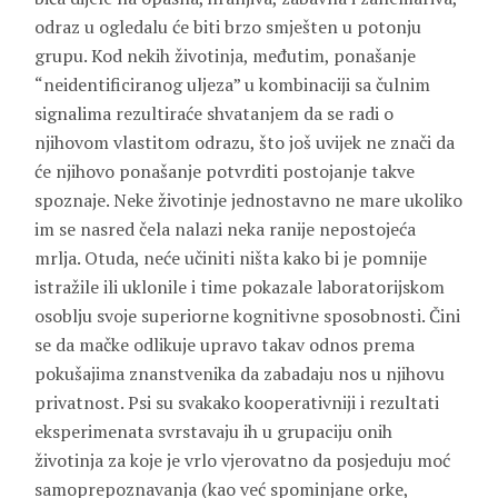
odraz u ogledalu će biti brzo smješten u potonju
grupu. Kod nekih životinja, međutim, ponašanje
“neidentificiranog uljeza” u kombinaciji sa čulnim
signalima rezultiraće shvatanjem da se radi o
njihovom vlastitom odrazu, što još uvijek ne znači da
će njihovo ponašanje potvrditi postojanje takve
spoznaje. Neke životinje jednostavno ne mare ukoliko
im se nasred čela nalazi neka ranije nepostojeća
mrlja. Otuda, neće učiniti ništa kako bi je pomnije
istražile ili uklonile i time pokazale laboratorijskom
osoblju svoje superiorne kognitivne sposobnosti. Čini
se da mačke odlikuje upravo takav odnos prema
pokušajima znanstvenika da zabadaju nos u njihovu
privatnost. Psi su svakako kooperativniji i rezultati
eksperimenata svrstavaju ih u grupaciju onih
životinja za koje je vrlo vjerovatno da posjeduju moć
samoprepoznavanja (kao već spominjane orke,