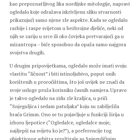
kao prepoznatljivog lika nordijske mitologije, napravi
ogledalo koje odražava iskrivljenu sliku stvarnosti
prikazujući samo njene zle aspekte. Kada se ogledalo
razbije i raspe svijetom u bezbrojne djeliće, neki od
njih se zariju u srce ili oko čovjeka pretvarajući ga u
mizantropa – biće sposobno da opaža samo najgora
svojstva drugih.
U drugim pripovijetkama, ogledalo može imati svoju
vlastitu “ličnost” i biti istinoljubivo, poput onih
korištenih u proročištima, što još uvijek ne znači da
svoje usluge pruža korisniku časnih namjera. Upravo
je takvo ogledalo na zidu zle kraljica, u priči
“Snjeguljica i sedam patuljaka” koju su zabilježila
braća Grimm. Ono se tu pojavljuje u funkciji žirija u
izboru ljepotice (“Ogledalce, ogledalce moje,
najljepši na svijetu ko je?”), a preferencije tog
objektivnog arbitra rezultirale su Snjeguličinim