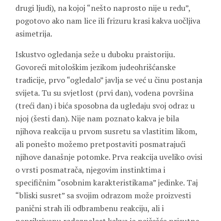
drugi ljudi), na kojoj “nešto naprosto nije u redu”,
pogotovo ako nam lice ili frizuru krasi kakva uočljiva
asimetrija.
Iskustvo ogledanja seže u duboku praistoriju.
Govoreći mitološkim jezikom judeohrišćanske
tradicije, prvo “ogledalo” javlja se već u činu postanja
svijeta. Tu su svjetlost (prvi dan), vodena površina
(treći dan) i bića sposobna da ugledaju svoj odraz u
njoj (šesti dan). Nije nam poznato kakva je bila
njihova reakcija u prvom susretu sa vlastitim likom,
ali ponešto možemo pretpostaviti posmatrajući
njihove današnje potomke. Prva reakcija uveliko ovisi
o vrsti posmatrača, njegovim instinktima i
specifičnim “osobnim karakteristikama” jedinke. Taj
“bliski susret” sa svojim odrazom može proizvesti
panični strah ili odbrambenu reakciju, ali i