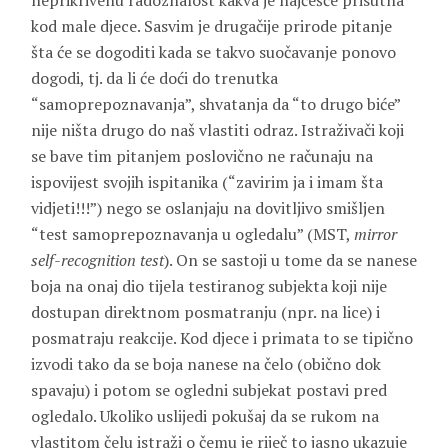
neprikrivenu radoznalost kakva je najčešće prisutna
kod male djece. Sasvim je drugačije prirode pitanje
šta će se dogoditi kada se takvo suočavanje ponovo
dogodi, tj. da li će doći do trenutka
“samoprepoznavanja”, shvatanja da “to drugo biće”
nije ništa drugo do naš vlastiti odraz. Istraživači koji
se bave tim pitanjem poslovično ne računaju na
ispovijest svojih ispitanika (“zavirim ja i imam šta
vidjeti!!!”) nego se oslanjaju na dovitljivo smišljen
“test samoprepoznavanja u ogledalu” (MST,
mirror
self-recognition test
). On se sastoji u tome da se nanese
boja na onaj dio tijela testiranog subjekta koji nije
dostupan direktnom posmatranju (npr. na lice) i
posmatraju reakcije. Kod djece i primata to se tipično
izvodi tako da se boja nanese na čelo (obično dok
spavaju) i potom se ogledni subjekat postavi pred
ogledalo. Ukoliko uslijedi pokušaj da se rukom na
vlastitom čelu istraži o čemu je riječ to jasno ukazuje