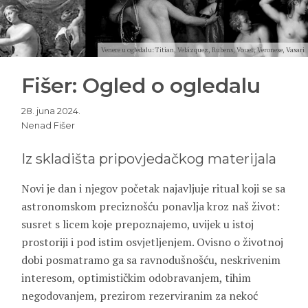
Venere u ogledalu: Titian, Velázquez, Rubens, Vouet, Veronese, Vasari
Fišer: Ogled o ogledalu
28. juna 2024.
Nenad Fišer
Iz skladišta pripovjedačkog materijala
Novi je dan i njegov početak najavljuje ritual koji se sa
astronomskom preciznošću ponavlja kroz naš život:
susret s licem koje prepoznajemo, uvijek u istoj
prostoriji i pod istim osvjetljenjem. Ovisno o životnoj
dobi posmatramo ga sa ravnodušnošću, neskrivenim
interesom, optimističkim odobravanjem, tihim
negodovanjem, prezirom rezerviranim za nekoć