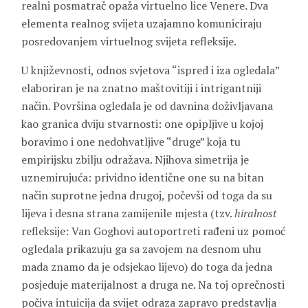
realni posmatrač opaža virtuelno lice Venere. Dva
elementa realnog svijeta uzajamno komuniciraju
posredovanjem virtuelnog svijeta refleksije.
U književnosti, odnos svjetova “ispred i iza ogledala”
elaboriran je na znatno maštovitiji i intrigantniji
način. Površina ogledala je od davnina doživljavana
kao granica dviju stvarnosti: one opipljive u kojoj
boravimo i one nedohvatljive “druge” koja tu
empirijsku zbilju odražava. Njihova simetrija je
uznemirujuća: prividno identične one su na bitan
način suprotne jedna drugoj, počevši od toga da su
lijeva i desna strana zamijenile mjesta (tzv.
hiralnost
refleksije: Van Goghovi autoportreti rađeni uz pomoć
ogledala prikazuju ga sa zavojem na desnom uhu
mada znamo da je odsjekao lijevo) do toga da jedna
posjeduje materijalnost a druga ne. Na toj oprečnosti
počiva intuicija da svijet odraza zapravo predstavlja