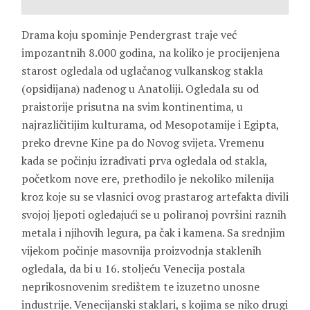
Drama koju spominje Pendergrast traje već
impozantnih 8.000 godina, na koliko je procijenjena
starost ogledala od uglačanog vulkanskog stakla
(opsidijana) nađenog u Anatoliji. Ogledala su od
praistorije prisutna na svim kontinentima, u
najrazličitijim kulturama, od Mesopotamije i Egipta,
preko drevne Kine pa do Novog svijeta. Vremenu
kada se počinju izrađivati prva ogledala od stakla,
početkom nove ere, prethodilo je nekoliko milenija
kroz koje su se vlasnici ovog prastarog artefakta divili
svojoj ljepoti ogledajući se u poliranoj površini raznih
metala i njihovih legura, pa čak i kamena. Sa srednjim
vijekom počinje masovnija proizvodnja staklenih
ogledala, da bi u 16. stoljeću Venecija postala
neprikosnovenim središtem te izuzetno unosne
industrije. Venecijanski staklari, s kojima se niko drugi