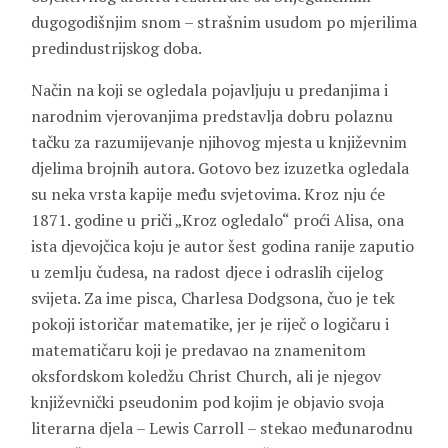
dugogodišnjim snom – strašnim usudom po mjerilima
predindustrijskog doba.
Način na koji se ogledala pojavljuju u predanjima i
narodnim vjerovanjima predstavlja dobru polaznu
tačku za razumijevanje njihovog mjesta u književnim
djelima brojnih autora. Gotovo bez izuzetka ogledala
su neka vrsta kapije među svjetovima. Kroz nju će
1871. godine u priči „Kroz ogledalo“ proći Alisa, ona
ista djevojčica koju je autor šest godina ranije zaputio
u zemlju čudesa, na radost djece i odraslih cijelog
svijeta. Za ime pisca, Charlesa Dodgsona, čuo je tek
pokoji istoričar matematike, jer je riječ o logičaru i
matematičaru koji je predavao na znamenitom
oksfordskom koledžu Christ Church, ali je njegov
književnički pseudonim pod kojim je objavio svoja
literarna djela – Lewis Carroll – stekao međunarodnu