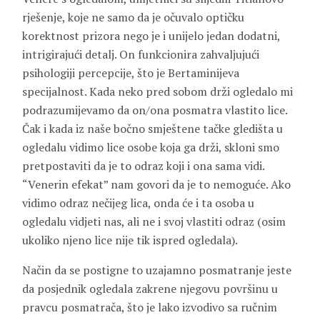
rješenje, koje ne samo da je očuvalo optičku
korektnost prizora nego je i unijelo jedan dodatni,
intrigirajući detalj. On funkcionira zahvaljujući
psihologiji percepcije, što je Bertaminijeva
specijalnost. Kada neko pred sobom drži ogledalo mi
podrazumijevamo da on/ona posmatra vlastito lice.
Čak i kada iz naše bočno smještene tačke gledišta u
ogledalu vidimo lice osobe koja ga drži, skloni smo
pretpostaviti da je to odraz koji i ona sama vidi.
“Venerin efekat” nam govori da je to nemoguće. Ako
vidimo odraz nečijeg lica, onda će i ta osoba u
ogledalu vidjeti nas, ali ne i svoj vlastiti odraz (osim
ukoliko njeno lice nije tik ispred ogledala).
Način da se postigne to uzajamno posmatranje jeste
da posjednik ogledala zakrene njegovu površinu u
pravcu posmatrača, što je lako izvodivo sa ručnim