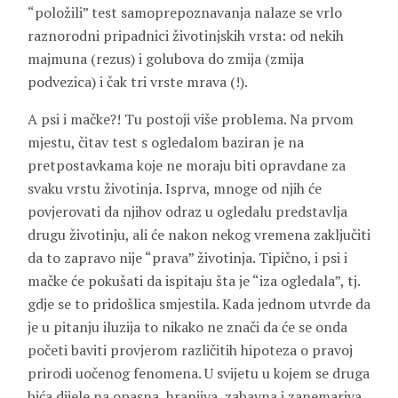
“položili” test samoprepoznavanja nalaze se vrlo
raznorodni pripadnici životinjskih vrsta: od nekih
majmuna (rezus) i golubova do zmija (zmija
podvezica) i čak tri vrste mrava (!).
A psi i mačke?! Tu postoji više problema. Na prvom
mjestu, čitav test s ogledalom baziran je na
pretpostavkama koje ne moraju biti opravdane za
svaku vrstu životinja. Isprva, mnoge od njih će
povjerovati da njihov odraz u ogledalu predstavlja
drugu životinju, ali će nakon nekog vremena zaključiti
da to zapravo nije “prava” životinja. Tipično, i psi i
mačke će pokušati da ispitaju šta je “iza ogledala”, tj.
gdje se to pridošlica smjestila. Kada jednom utvrde da
je u pitanju iluzija to nikako ne znači da će se onda
početi baviti provjerom različitih hipoteza o pravoj
prirodi uočenog fenomena. U svijetu u kojem se druga
bića dijele na opasna, hranjiva, zabavna i zanemariva,