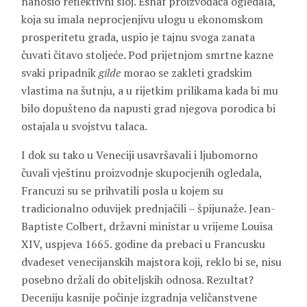
nanosio reflektivni sloj. Esnaf proizvođača ogledala,
koja su imala neprocjenjivu ulogu u ekonomskom
prosperitetu grada, uspio je tajnu svoga zanata
čuvati čitavo stoljeće. Pod prijetnjom smrtne kazne
svaki pripadnik
gilde
morao se zakleti gradskim
vlastima na šutnju, a u rijetkim prilikama kada bi mu
bilo dopušteno da napusti grad njegova porodica bi
ostajala u svojstvu talaca.
I dok su tako u Veneciji usavršavali i ljubomorno
čuvali vještinu proizvodnje skupocjenih ogledala,
Francuzi su se prihvatili posla u kojem su
tradicionalno oduvijek prednjačili – špijunaže. Jean-
Baptiste Colbert, državni ministar u vrijeme Louisa
XIV, uspjeva 1665. godine da prebaci u Francusku
dvadeset venecijanskih majstora koji, reklo bi se, nisu
posebno držali do obiteljskih odnosa. Rezultat?
Deceniju kasnije počinje izgradnja veličanstvene