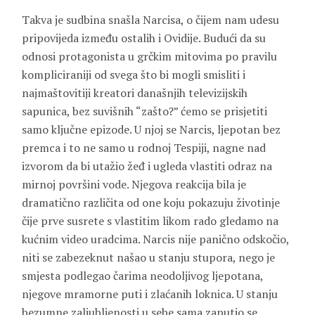
Takva je sudbina snašla Narcisa, o čijem nam udesu
pripovijeda između ostalih i Ovidije. Budući da su
odnosi protagonista u grčkim mitovima po pravilu
kompliciraniji od svega što bi mogli smisliti i
najmaštovitiji kreatori današnjih televizijskih
sapunica, bez suvišnih “zašto?” ćemo se prisjetiti
samo ključne epizode. U njoj se Narcis, ljepotan bez
premca i to ne samo u rodnoj Tespiji, nagne nad
izvorom da bi utažio žeđ i ugleda vlastiti odraz na
mirnoj površini vode. Njegova reakcija bila je
dramatično različita od one koju pokazuju životinje
čije prve susrete s vlastitim likom rado gledamo na
kućnim video uradcima. Narcis nije panično odskočio,
niti se zabezeknut našao u stanju stupora, nego je
smjesta podlegao čarima neodoljivog ljepotana,
njegove mramorne puti i zlaćanih loknica. U stanju
bezumne zaljubljenosti u sebe sama zaputio se