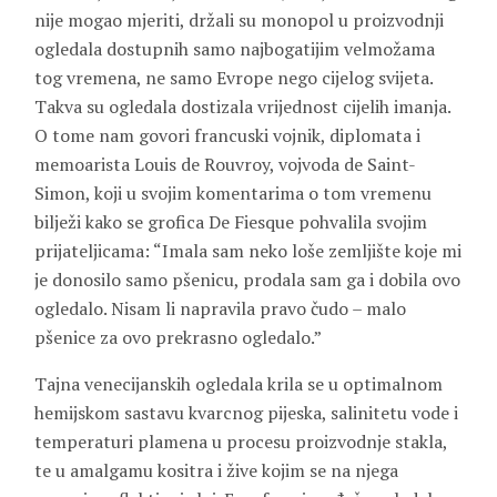
nije mogao mjeriti, držali su monopol u proizvodnji
ogledala dostupnih samo najbogatijim velmožama
tog vremena, ne samo Evrope nego cijelog svijeta.
Takva su ogledala dostizala vrijednost cijelih imanja.
O tome nam govori francuski vojnik, diplomata i
memoarista Louis de Rouvroy, vojvoda de Saint-
Simon, koji u svojim komentarima o tom vremenu
bilježi kako se grofica De Fiesque pohvalila svojim
prijateljicama: “Imala sam neko loše zemljište koje mi
je donosilo samo pšenicu, prodala sam ga i dobila ovo
ogledalo. Nisam li napravila pravo čudo – malo
pšenice za ovo prekrasno ogledalo.”
Tajna venecijanskih ogledala krila se u optimalnom
hemijskom sastavu kvarcnog pijeska, salinitetu vode i
temperaturi plamena u procesu proizvodnje stakla,
te u amalgamu kositra i žive kojim se na njega