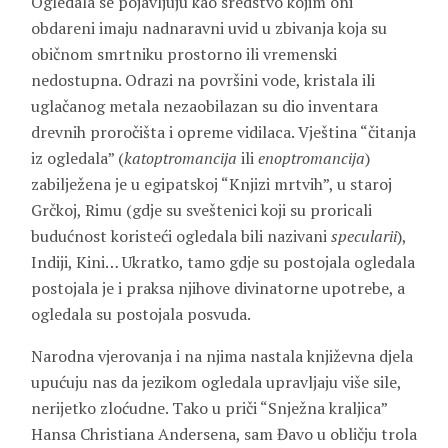
Ogledala se pojavljuju kao sredstvo kojim oni
obdareni imaju nadnaravni uvid u zbivanja koja su
običnom smrtniku prostorno ili vremenski
nedostupna. Odrazi na površini vode, kristala ili
uglačanog metala nezaobilazan su dio inventara
drevnih proročišta i opreme vidilaca. Vještina “čitanja
iz ogledala” (
katoptromancija
ili
enoptromancija
)
zabilježena je u egipatskoj “Knjizi mrtvih”, u staroj
Grčkoj, Rimu (gdje su sveštenici koji su proricali
budućnost koristeći ogledala bili nazivani
specularii
),
Indiji, Kini… Ukratko, tamo gdje su postojala ogledala
postojala je i praksa njihove divinatorne upotrebe, a
ogledala su postojala posvuda.
Narodna vjerovanja i na njima nastala književna djela
upućuju nas da jezikom ogledala upravljaju više sile,
nerijetko zloćudne. Tako u priči “Snježna kraljica”
Hansa Christiana Andersena, sam Đavo u obličju trola