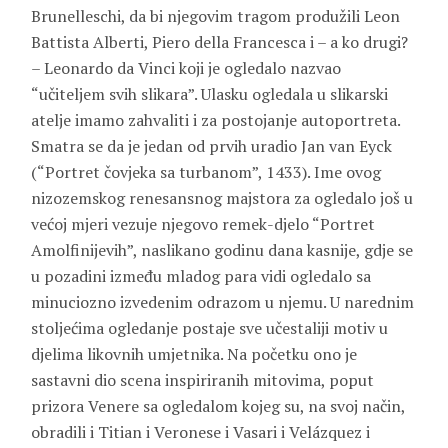
Brunelleschi, da bi njegovim tragom produžili Leon
Battista Alberti, Piero della Francesca i – a ko drugi?
– Leonardo da Vinci koji je ogledalo nazvao
“učiteljem svih slikara”. Ulasku ogledala u slikarski
atelje imamo zahvaliti i za postojanje autoportreta.
Smatra se da je jedan od prvih uradio Jan van Eyck
(“Portret čovjeka sa turbanom”, 1433). Ime ovog
nizozemskog renesansnog majstora za ogledalo još u
većoj mjeri vezuje njegovo remek-djelo “Portret
Amolfinijevih”, naslikano godinu dana kasnije, gdje se
u pozadini između mladog para vidi ogledalo sa
minuciozno izvedenim odrazom u njemu. U narednim
stoljećima ogledanje postaje sve učestaliji motiv u
djelima likovnih umjetnika. Na početku ono je
sastavni dio scena inspiriranih mitovima, poput
prizora Venere sa ogledalom kojeg su, na svoj način,
obradili i Titian i Veronese i Vasari i Velázquez i