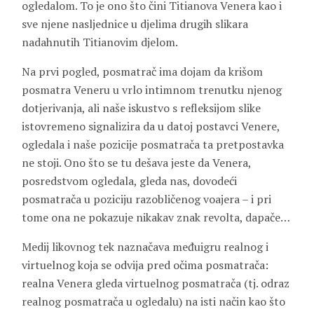
ogledalom. To je ono što čini Titianova Venera kao i
sve njene nasljednice u djelima drugih slikara
nadahnutih Titianovim djelom.
Na prvi pogled, posmatrač ima dojam da krišom
posmatra Veneru u vrlo intimnom trenutku njenog
dotjerivanja, ali naše iskustvo s refleksijom slike
istovremeno signalizira da u datoj postavci Venere,
ogledala i naše pozicije posmatrača ta pretpostavka
ne stoji. Ono što se tu dešava jeste da Venera,
posredstvom ogledala, gleda nas, dovodeći
posmatrača u poziciju razobličenog voajera – i pri
tome ona ne pokazuje nikakav znak revolta, dapače…
Medij likovnog tek naznačava međuigru realnog i
virtuelnog koja se odvija pred očima posmatrača:
realna Venera gleda virtuelnog posmatrača (tj. odraz
realnog posmatrača u ogledalu) na isti način kao što