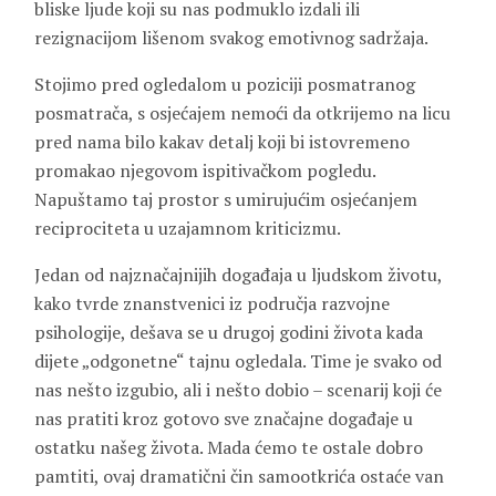
bliske ljude koji su nas podmuklo izdali ili
rezignacijom lišenom svakog emotivnog sadržaja.
Stojimo pred ogledalom u poziciji posmatranog
posmatrača, s osjećajem nemoći da otkrijemo na licu
pred nama bilo kakav detalj koji bi istovremeno
promakao njegovom ispitivačkom pogledu.
Napuštamo taj prostor s umirujućim osjećanjem
reciprociteta u uzajamnom kriticizmu.
Jedan od najznačajnijih događaja u ljudskom životu,
kako tvrde znanstvenici iz područja razvojne
psihologije, dešava se u drugoj godini života kada
dijete „odgonetne“ tajnu ogledala. Time je svako od
nas nešto izgubio, ali i nešto dobio – scenarij koji će
nas pratiti kroz gotovo sve značajne događaje u
ostatku našeg života. Mada ćemo te ostale dobro
pamtiti, ovaj dramatični čin samootkrića ostaće van