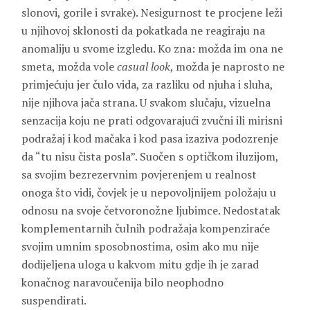
slonovi, gorile i svrake). Nesigurnost te procjene leži
u njihovoj sklonosti da pokatkada ne reagiraju na
anomaliju u svome izgledu. Ko zna: možda im ona ne
smeta, možda vole
casual look
, možda je naprosto ne
primjećuju jer čulo vida, za razliku od njuha i sluha,
nije njihova jača strana. U svakom slučaju, vizuelna
senzacija koju ne prati odgovarajući zvučni ili mirisni
podražaj i kod mačaka i kod pasa izaziva podozrenje
da “tu nisu čista posla”. Suočen s optičkom iluzijom,
sa svojim bezrezervnim povjerenjem u realnost
onoga što vidi, čovjek je u nepovoljnijem položaju u
odnosu na svoje četvoronožne ljubimce. Nedostatak
komplementarnih čulnih podražaja kompenziraće
svojim umnim sposobnostima, osim ako mu nije
dodijeljena uloga u kakvom mitu gdje ih je zarad
konačnog naravoučenija bilo neophodno
suspendirati.