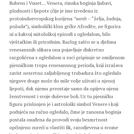
Rubens i Vouet… Venera, rimska boginja ljubavi,
plodnosti i ljepote (čije je ime izvedeno iz
protoindoevropskog korijena
*wenh –
“želja, žudnja,
požuda”), simbolički klon grčke Afrodite, ne figurira
ni u kakvoj mitološkoj epizodi s ogledalom, bilo
vještačkim ili prirodnim. Razlog zašto se u djelima
renesansnih slikara ona pojavljuje diskretno
razgolićena s ogledalom u ruci pripisuje se omiljenom
pjesničkom tropu renesansnog perioda, koji izražava
zavist nesretno zaljubljenog trubadura što ogledalo
njegove drage može do mile volje uživati u njenoj
ljepoti, dok njemu preostaje samo da opijeva njenu
ženstvenost i svoje duševne boli. Uz tu pjesničku
figuru prislonjen je i astrološki simbol Venere♀koji
podsjeća na ručno ogledalo, čime je zanosna boginja
postala osuđena da provodi svoju besmrtnost
opčinjeno zureći u vlastiti lik, razodjevena u svome