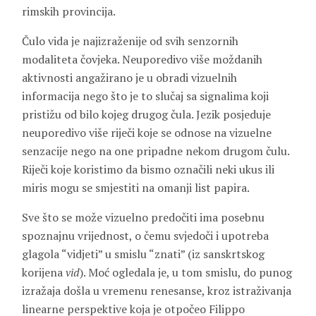
rimskih provincija.
Čulo vida je najizraženije od svih senzornih
modaliteta čovjeka. Neuporedivo više moždanih
aktivnosti angažirano je u obradi vizuelnih
informacija nego što je to slučaj sa signalima koji
pristižu od bilo kojeg drugog čula. Jezik posjeduje
neuporedivo više riječi koje se odnose na vizuelne
senzacije nego na one pripadne nekom drugom čulu.
Riječi koje koristimo da bismo označili neki ukus ili
miris mogu se smjestiti na omanji list papira.
Sve što se može vizuelno predočiti ima posebnu
spoznajnu vrijednost, o čemu svjedoči i upotreba
glagola “vidjeti” u smislu “znati” (iz sanskrtskog
korijena
vid
). Moć ogledala je, u tom smislu, do punog
izražaja došla u vremenu renesanse, kroz istraživanja
linearne perspektive koja je otpočeo Filippo