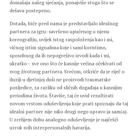
domašaja našeg sjećanja, ponajviše stoga što se
dešava postepeno.
Dotada, bīće pred nama je predstavljalo idealnog
partnera za igru: savršeno upućenog u njenu
koreografiju, uvijek istog raspoloženja kao i mi,
vičnog istim signalima koje i sami koristimo,
sposobnog da ih nepogrešivo izvodi kada i mi,
ukratko – sve ono što će kasnije većina očekivati od
svog životnog partnera. Srećom, otkriće da je riječ o
iluziji u djetinjoj duši ne proizvodi traumatske
posljedice, za razliku od sličnih događaja u kasnijim
periodima života. Štaviše, taj će uvid rezultirati
novom vrstom oduševljenja koje prati spoznaju da taj
idealni partner nije niko drugi nego upravo ja sam(a).
U zrelijem dobu analogno oduševljenje je najčešći
uzrok svih interpersonalnih havarija.