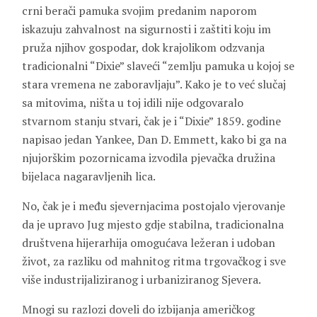
crni berači pamuka svojim predanim naporom
iskazuju zahvalnost na sigurnosti i zaštiti koju im
pruža njihov gospodar, dok krajolikom odzvanja
tradicionalni “Dixie” slaveći “zemlju pamuka u kojoj se
stara vremena ne zaboravljaju”. Kako je to već slučaj
sa mitovima, ništa u toj idili nije odgovaralo
stvarnom stanju stvari, čak je i “Dixie” 1859. godine
napisao jedan Yankee, Dan D. Emmett, kako bi ga na
njujorškim pozornicama izvodila pjevačka družina
bijelaca nagaravljenih lica.
No, čak je i među sjevernjacima postojalo vjerovanje
da je upravo Jug mjesto gdje stabilna, tradicionalna
društvena hijerarhija omogućava ležeran i udoban
život, za razliku od mahnitog ritma trgovačkog i sve
više industrijaliziranog i urbaniziranog Sjevera.
Mnogi su razlozi doveli do izbijanja američkog