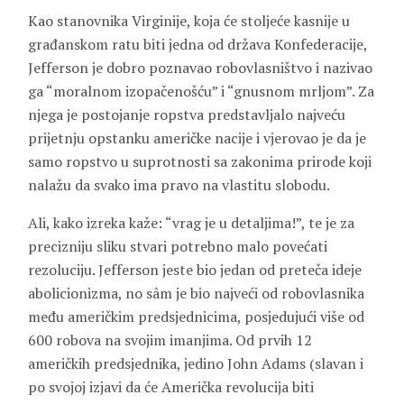
Kao stanovnika Virginije, koja će stoljeće kasnije u
građanskom ratu biti jedna od država Konfederacije,
Jefferson je dobro poznavao robovlasništvo i nazivao
ga “moralnom izopačenošću” i “gnusnom mrljom”. Za
njega je postojanje ropstva predstavljalo najveću
prijetnju opstanku američke nacije i vjerovao je da je
samo ropstvo u suprotnosti sa zakonima prirode koji
nalažu da svako ima pravo na vlastitu slobodu.
Ali, kako izreka kaže: “vrag je u detaljima!”, te je za
precizniju sliku stvari potrebno malo povećati
rezoluciju. Jefferson jeste bio jedan od preteča ideje
abolicionizma, no sâm je bio najveći od robovlasnika
među američkim predsjednicima, posjedujući više od
600 robova na svojim imanjima. Od prvih 12
američkih predsjednika, jedino John Adams (slavan i
po svojoj izjavi da će Američka revolucija biti