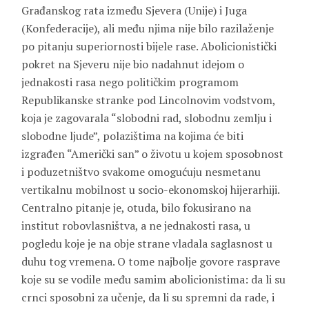
Građanskog rata između Sjevera (Unije) i Juga
(Konfederacije), ali među njima nije bilo razilaženje
po pitanju superiornosti bijele rase. Abolicionistički
pokret na Sjeveru nije bio nadahnut idejom o
jednakosti rasa nego političkim programom
Republikanske stranke pod Lincolnovim vodstvom,
koja je zagovarala “slobodni rad, slobodnu zemlju i
slobodne ljude”, polazištima na kojima će biti
izgrađen “Američki san” o životu u kojem sposobnost
i poduzetništvo svakome omogućuju nesmetanu
vertikalnu mobilnost u socio-ekonomskoj hijerarhiji.
Centralno pitanje je, otuda, bilo fokusirano na
institut robovlasništva, a ne jednakosti rasa, u
pogledu koje je na obje strane vladala saglasnost u
duhu tog vremena. O tome najbolje govore rasprave
koje su se vodile među samim abolicionistima: da li su
crnci sposobni za učenje, da li su spremni da rade, i