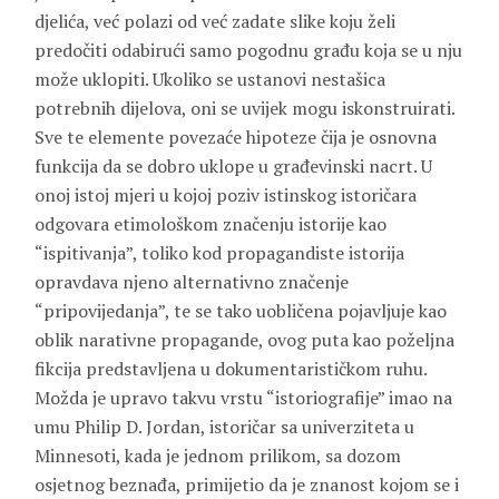
djelića, već polazi od već zadate slike koju želi
predočiti odabirući samo pogodnu građu koja se u nju
može uklopiti. Ukoliko se ustanovi nestašica
potrebnih dijelova, oni se uvijek mogu iskonstruirati.
Sve te elemente povezaće hipoteze čija je osnovna
funkcija da se dobro uklope u građevinski nacrt. U
onoj istoj mjeri u kojoj poziv istinskog istoričara
odgovara etimološkom značenju istorije kao
“ispitivanja”, toliko kod propagandiste istorija
opravdava njeno alternativno značenje
“pripovijedanja”, te se tako uobličena pojavljuje kao
oblik narativne propagande, ovog puta kao poželjna
fikcija predstavljena u dokumentarističkom ruhu.
Možda je upravo takvu vrstu “istoriografije” imao na
umu Philip D. Jordan, istoričar sa univerziteta u
Minnesoti, kada je jednom prilikom, sa dozom
osjetnog beznađa, primijetio da je znanost kojom se i