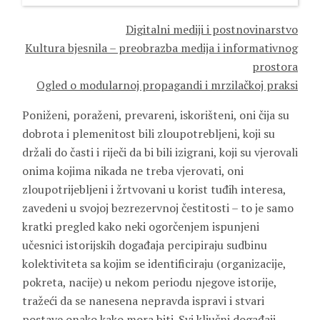
Digitalni mediji i postnovinarstvo
Kultura bjesnila – preobrazba medija i informativnog
prostora
Ogled o modularnoj propagandi i mrzilačkoj praksi
Poniženi, poraženi, prevareni, iskorišteni, oni čija su
dobrota i plemenitost bili zloupotrebljeni, koji su
držali do časti i riječi da bi bili izigrani, koji su vjerovali
onima kojima nikada ne treba vjerovati, oni
zloupotrijebljeni i žrtvovani u korist tuđih interesa,
zavedeni u svojoj bezrezervnoj čestitosti – to je samo
kratki pregled kako neki ogorčenjem ispunjeni
učesnici istorijskih događaja percipiraju sudbinu
kolektiviteta sa kojim se identificiraju (organizacije,
pokreta, nacije) u nekom periodu njegove istorije,
tražeći da se nanesena nepravda ispravi i stvari
postave onako kako mora biti. Svi ključni događaji