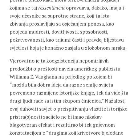
kojima se taj
ressentiment
opravdava, dakako, imaju i
svoje učesnike sa suprotne strane, koji ta ista
zbivanja proslavljaju sa osjećanjem ponosa, kao
pobjedu mudrosti, dovitljivosti, sposobnosti,
požrtvovanosti, kao trijumf časti i pravde, blještavu
svjetlost koja je konačno zasjala u zlokobnom mraku.
Vjerovatno je ta koegzistencija nepomirljivih
predodžbi o prošlosti navela američkog publicistu
Williama E. Vaughana na prijedlog po kojem bi
“možda bila dobra ideja da razne zemlje svijeta
povremeno razmijene istorijske knjige, tek da vide šta
drugi ljudi rade sa istim skupom činjenica.” Nažalost,
ovaj duhoviti savjet o preispitivanju vlastite istorijske
pristra(s)nosti zacijelo ne bi imao nikakav
blagotvoran efekat i rezultirao bi tek gnjevnom
konstatacijom o “drugima koji krivotvore bjelodane