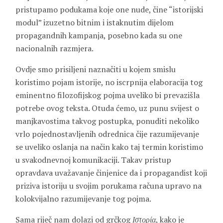
pristupamo podukama koje one nude, čine “istorijski
modul” izuzetno bitnim i istaknutim dijelom
propagandnih kampanja, posebno kada su one
nacionalnih razmjera.
Ovdje smo prisiljeni naznačiti u kojem smislu
koristimo pojam istorije, no iscrpnija elaboracija tog
eminentno filozofijskog pojma uveliko bi prevazišla
potrebe ovog teksta. Otuda ćemo, uz punu svijest o
manjkavostima takvog postupka, ponuditi nekoliko
vrlo pojednostavljenih odrednica čije razumijevanje
se uveliko oslanja na način kako taj termin koristimo
u svakodnevnoj komunikaciji. Takav pristup
opravdava uvažavanje činjenice da i propagandist koji
priziva istoriju u svojim porukama računa upravo na
kolokvijalno razumijevanje tog pojma.
Sama riječ nam dolazi od grčkog
Ιστορία
, kako je