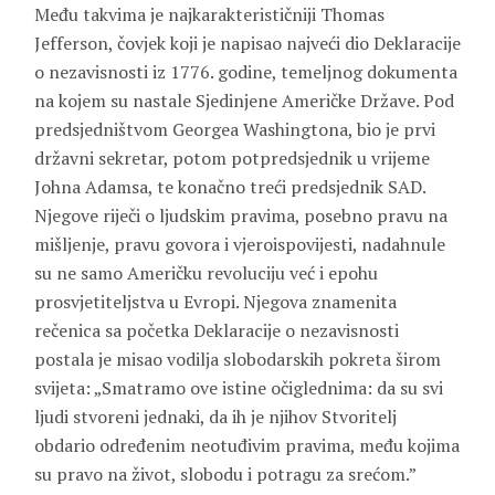
Među takvima je najkarakterističniji Thomas
Jefferson, čovjek koji je napisao najveći dio Deklaracije
o nezavisnosti iz 1776. godine, temeljnog dokumenta
na kojem su nastale Sjedinjene Američke Države. Pod
predsjedništvom Georgea Washingtona, bio je prvi
državni sekretar, potom potpredsjednik u vrijeme
Johna Adamsa, te konačno treći predsjednik SAD.
Njegove riječi o ljudskim pravima, posebno pravu na
mišljenje, pravu govora i vjeroispovijesti, nadahnule
su ne samo Američku revoluciju već i epohu
prosvjetiteljstva u Evropi. Njegova znamenita
rečenica sa početka Deklaracije o nezavisnosti
postala je misao vodilja slobodarskih pokreta širom
svijeta: „Smatramo ove istine očiglednima: da su svi
ljudi stvoreni jednaki, da ih je njihov Stvoritelj
obdario određenim neotuđivim pravima, među kojima
su pravo na život, slobodu i potragu za srećom.”