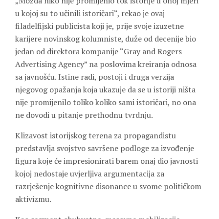
„Možda niko nije promijenio tok istorije u onoj mjeri
u kojoj su to učinili istoričari“, rekao je ovaj
filadelfijski publicista koji je, prije svoje izuzetne
karijere novinskog kolumniste, duže od decenije bio
jedan od direktora kompanije “Gray and Rogers
Advertising Agency” na poslovima kreiranja odnosa
sa javnošću. Istine radi, postoji i druga verzija
njegovog opažanja koja ukazuje da se u istoriji ništa
nije promijenilo toliko koliko sami istoričari, no ona
ne dovodi u pitanje prethodnu tvrdnju.
Klizavost istorijskog terena za propagandistu
predstavlja svojstvo savršene podloge za izvođenje
figura koje će impresionirati barem onaj dio javnosti
kojoj nedostaje uvjerljiva argumentacija za
razrješenje kognitivne disonance u svome političkom
aktivizmu.