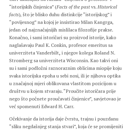
“istorijskih činjenica” (
Facts of the past
vs.
Historical
facts
), što je blisko duhu distinkcije “istorijskog” i
“povijesnog” na kojoj je insistirao Milan Kangrga,
jedan od najznačajnijih mislilaca filozofije prakse.
Konačno, i sami istoričari su proizvod istorije, kako
naglašavaju Paul K. Conkin, profesor emeritus sa
univerziteta Vanderbilt
,
i njegov kolega Roland N.
Stromberg sa univerziteta Wisconsin. Kao takvi oni
su i sami podložni raznoraznim oblicima miopije koju
svaka istorijska epoha u sebi nosi, ili je njihova optika
u značajnoj mjeri oblikovana vlastitom pozicijom u
društvu u kojem stvaraju. “Proučite istoričara prije
nego što počnete proučavati činjenice”, savjetovao je
već spomenuti Edward H. Carr.
Očekivanje da istorija daje čvrstu, trajnu i pouzdanu
“sliku negdašnjeg stanja stvari”, koja će se promijeniti