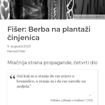
foto: Dženat Dreković/NOMAD
Fišer: Berba na plantaži
činjenica
9. augusta 2023.
Nenad Fišer
Mračnija strana propagande, četvrti dio
Oni koji su u stanju da vas uvjere u
besmislice, u stanju su i da vas navedu na
nedjela.“
Voltaire („Pitanja o čudima”, 1765)