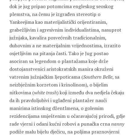
dok je jug pripao potomcima engleskog seoskog
plemstva, na čemu je izgrađen stereotip o
Yankeejima kao materijalistički orijentiranim,
grabežljivim i agresivnim individualistima, nasuprot
južnjaka, kavalira posvećenih tradicionalnim,
duhovnim a ne materijalnim vrijednostima, izrazito
osjetljivim na pitanja časti. Tako je Jug postao
asociran sa legendom o plantažama koje drže
dostojanstvenici aristokratskih manira okruženi
vatrenim južnjačkim ljepoticama (
Southern Belle
, sa
neizbježnim korzetom i krinolinom), o bijelim
nitkovima (
white trash
) koji između dva nedjela čekaju
da ih pravdoljubivi i uglađeni plantažer nauči
manirima istinskog džentlmena, o golemim
rezidencijama smještenim u očaravajućoj prirodi, gdje
rade vjerni i odani kućni robovi a punačka crna
nanny
podiže malu bijelu dječicu, na poljima praznovjerni