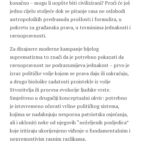
konačno – mogu li uopšte biti civilizirani? Proći će još
jedno cijelo stoljeće dok se pitanje rasa ne oslobodi
antropoloških predrasuda prošlosti i formulira, u
pokretu za građanska prava, u terminima jednakosti i
ravnopravnosti.
Za dizajnere moderne kampanje bijelog
suprematizma to znači da je potrebno pokazati da
ravnopravnost ne podrazumijeva jednakost – prvo je
izraz političke volje kojom se prava daju ili uskraćuju,
a drugo biološke zadatosti proistekle iz volje
Stvoritelja ili procesa evolucije ljudske vrste.
Smješteno u drugačiji konceptualni okvir: potrebno
je istovremeno očuvati vrline političkog sistema,
kojima se nadahnjuju nesporna patriotska osjećanja,
ali i ukloniti neke od njegovih “neželjenih posljedica”
koje iritiraju ukorijenjeno viđenje o fundamentalnim i
nepremostivim rasnim razlikama.