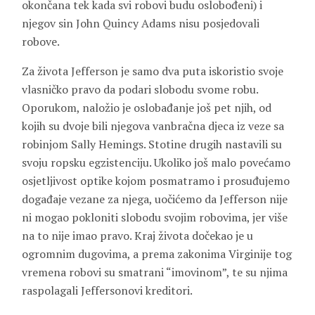
okončana tek kada svi robovi budu oslobođeni) i
njegov sin John Quincy Adams nisu posjedovali
robove.
Za života Jefferson je samo dva puta iskoristio svoje
vlasničko pravo da podari slobodu svome robu.
Oporukom, naložio je oslobađanje još pet njih, od
kojih su dvoje bili njegova vanbračna djeca iz veze sa
robinjom Sally Hemings. Stotine drugih nastavili su
svoju ropsku egzistenciju. Ukoliko još malo povećamo
osjetljivost optike kojom posmatramo i prosuđujemo
događaje vezane za njega, uočićemo da Jefferson nije
ni mogao pokloniti slobodu svojim robovima, jer više
na to nije imao pravo. Kraj života dočekao je u
ogromnim dugovima, a prema zakonima Virginije tog
vremena robovi su smatrani “imovinom”, te su njima
raspolagali Jeffersonovi kreditori.