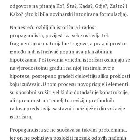
odgovore na pitanja Ko?, Šta?, Kada?, Gdje?, Zašto? i
Kako? (što bi bila novinarski intonirana formulacija).
Na nesreću ozbiljnih istoričara i radost
propagandista, povijest iza sebe ostavlja tek
fragmentarne materijalne tragove, a prazni prostor
između njih istraživač popunjava plauzibilnim
hipotezama. Poštovanja vrijedni istoričari oslanjaju se
na vjerodostojnu građu i na njoj testiraju svoje
hipoteze, postepeno gradeći cjelovitiju sliku prošlosti
koju izučavaju. U tom procesu novoprispjeli elementi
su sposobni srušiti veliki dio dotadašnje konstrukcije,
ali spremnost na temeljitu reviziju prethodnih
radova predstavlja sastavni i neizbježni dio vokacije
istoričara.
Propagandista se ne suočava sa takvim problemima,
jer on ne pokušava posložiti mozaik od svih nađenih