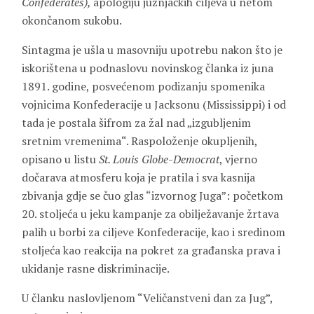
Confederates),
apologiju južnjačkih ciljeva u netom
okončanom sukobu.
Sintagma je ušla u masovniju upotrebu nakon što je
iskorištena u podnaslovu novinskog članka iz juna
1891. godine, posvećenom podizanju spomenika
vojnicima Konfederacije u Jacksonu (Mississippi) i od
tada je postala šifrom za žal nad „izgubljenim
sretnim vremenima“. Raspoloženje okupljenih,
opisano u listu
St. Louis Globe-Democrat
, vjerno
dočarava atmosferu koja je pratila i sva kasnija
zbivanja gdje se čuo glas “izvornog Juga”: početkom
20. stoljeća u jeku kampanje za obilježavanje žrtava
palih u borbi za ciljeve Konfederacije, kao i sredinom
stoljeća kao reakcija na pokret za građanska prava i
ukidanje rasne diskriminacije.
U članku naslovljenom “Veličanstveni dan za Jug”,