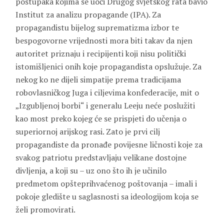
postupaka kojima se uoči Drugog svjetskog rata bavio
Institut za analizu propagande (IPA). Za
propagandistu bijelog suprematizma izbor te
bespogovorne vrijednosti mora biti takav da njen
autoritet priznaju i recipijenti koji nisu politički
istomišljenici onih koje propagandista opslužuje. Za
nekog ko ne dijeli simpatije prema tradicijama
robovlasničkog Juga i ciljevima konfederacije, mit o
„Izgubljenoj borbi“ i generalu Leeju neće poslužiti
kao most preko kojeg će se prispjeti do učenja o
superiornoj arijskog rasi. Zato je prvi cilj
propagandiste da pronađe povijesne ličnosti koje za
svakog patriotu predstavljaju velikane dostojne
divljenja, a koji su – uz ono što ih je učinilo
predmetom opšteprihvaćenog poštovanja – imali i
pokoje gledište u saglasnosti sa ideologijom koja se
želi promovirati.