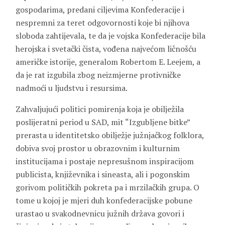
gospodarima, predani ciljevima Konfederacije i
nespremni za teret odgovornosti koje bi njihova
sloboda zahtijevala, te da je vojska Konfederacije bila
herojska i svetački čista, vođena najvećom ličnošću
američke istorije, generalom Robertom E. Leejem, a
da je rat izgubila zbog neizmjerne protivničke
nadmoći u ljudstvu i resursima.
Zahvaljujući politici pomirenja koja je obilježila
poslijeratni period u SAD, mit “Izgubljene bitke”
prerasta u identitetsko obilježje južnjačkog folklora,
dobiva svoj prostor u obrazovnim i kulturnim
institucijama i postaje nepresušnom inspiracijom
publicista, književnika i sineasta, ali i pogonskim
gorivom političkih pokreta pa i mrzilačkih grupa. O
tome u kojoj je mjeri duh konfederacijske pobune
urastao u svakodnevnicu južnih država govori i