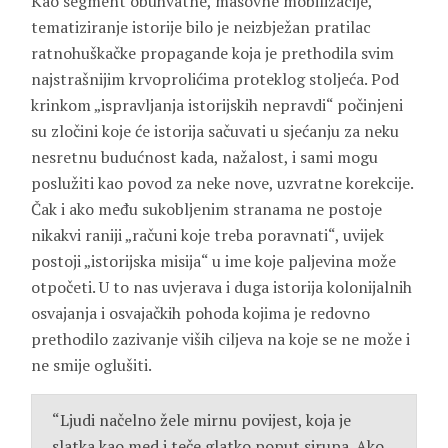
Kao segment obuhvatne, masovne mobilizacije,
tematiziranje istorije bilo je neizbježan pratilac
ratnohuškačke propagande koja je prethodila svim
najstrašnijim krvoprolićima proteklog stoljeća. Pod
krinkom „ispravljanja istorijskih nepravdi“ počinjeni
su zločini koje će istorija sačuvati u sjećanju za neku
nesretnu budućnost kada, nažalost, i sami mogu
poslužiti kao povod za neke nove, uzvratne korekcije.
Čak i ako među sukobljenim stranama ne postoje
nikakvi raniji „računi koje treba poravnati“, uvijek
postoji „istorijska misija“ u ime koje paljevina može
otpočeti. U to nas uvjerava i duga istorija kolonijalnih
osvajanja i osvajačkih pohoda kojima je redovno
prethodilo zazivanje viših ciljeva na koje se ne može i
ne smije oglušiti.
“Ljudi načelno žele mirnu povijest, koja je
slatka kao med i teče glatko poput sirupa. Ako