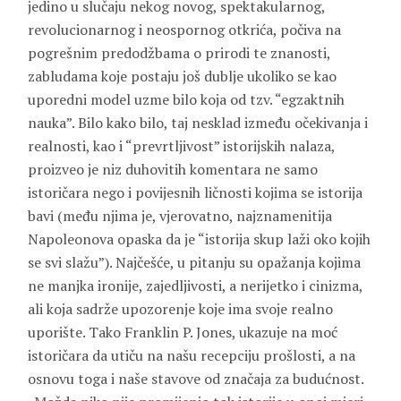
jedino u slučaju nekog novog, spektakularnog,
revolucionarnog i neospornog otkrića, počiva na
pogrešnim predodžbama o prirodi te znanosti,
zabludama koje postaju još dublje ukoliko se kao
uporedni model uzme bilo koja od tzv. “egzaktnih
nauka”. Bilo kako bilo, taj nesklad između očekivanja i
realnosti, kao i “prevrtljivost” istorijskih nalaza,
proizveo je niz duhovitih komentara ne samo
istoričara nego i povijesnih ličnosti kojima se istorija
bavi (među njima je, vjerovatno, najznamenitija
Napoleonova opaska da je “istorija skup laži oko kojih
se svi slažu”). Najčešće, u pitanju su opažanja kojima
ne manjka ironije, zajedljivosti, a nerijetko i cinizma,
ali koja sadrže upozorenje koje ima svoje realno
uporište. Tako Franklin P. Jones, ukazuje na moć
istoričara da utiču na našu recepciju prošlosti, a na
osnovu toga i naše stavove od značaja za budućnost.