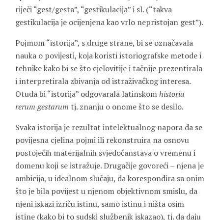
riječi “gest/gesta”, “gestikulacija” i sl. (“takva
gestikulacija je ocijenjena kao vrlo nepristojan gest”).
Pojmom “istorija”, s druge strane, bi se označavala
nauka o povijesti, koja koristi istoriografske metode i
tehnike kako bi se što cjelovitije i tačnije prezentirala
i interpretirala zbivanja od istraživačkog interesa.
Otuda bi “istorija” odgovarala latinskom
historia
rerum gestarum
tj. znanju o onome što se desilo.
Svaka istorija je rezultat intelektualnog napora da se
povijesna cjelina pojmi ili rekonstruira na osnovu
postojećih materijalnih svjedočanstava o vremenu i
domenu koji se istražuje. Drugačije govoreći – njena je
ambicija, u idealnom slučaju, da korespondira sa onim
što je bila povijest u njenom objektivnom smislu, da
njeni iskazi izriču istinu, samo istinu i ništa osim
istine (kako bi to sudski službenik iskazao), tj. da daju