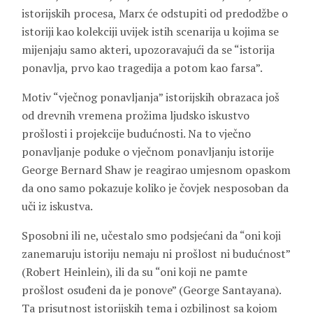
istorijskih procesa, Marx će odstupiti od predodžbe o
istoriji kao kolekciji uvijek istih scenarija u kojima se
mijenjaju samo akteri, upozoravajući da se “istorija
ponavlja, prvo kao tragedija a potom kao farsa”.
Motiv “vječnog ponavljanja” istorijskih obrazaca još
od drevnih vremena prožima ljudsko iskustvo
prošlosti i projekcije budućnosti. Na to vječno
ponavljanje poduke o vječnom ponavljanju istorije
George Bernard Shaw je reagirao umjesnom opaskom
da ono samo pokazuje koliko je čovjek nesposoban da
uči iz iskustva.
Sposobni ili ne, učestalo smo podsjećani da “oni koji
zanemaruju istoriju nemaju ni prošlost ni budućnost”
(Robert Heinlein), ili da su “oni koji ne pamte
prošlost osuđeni da je ponove” (George Santayana).
Ta prisutnost istorijskih tema i ozbiljnost sa kojom