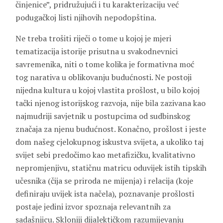
činjenice”, pridružujući i tu karakterizaciju već
podugačkoj listi njihovih nepodopština.
Ne treba trošiti riječi o tome u kojoj je mjeri
tematizacija istorije prisutna u svakodnevnici
savremenika, niti o tome kolika je formativna moć
tog narativa u oblikovanju budućnosti. Ne postoji
nijedna kultura u kojoj vlastita prošlost, u bilo kojoj
tački njenog istorijskog razvoja, nije bila zazivana kao
najmudriji savjetnik u postupcima od sudbinskog
značaja za njenu budućnost. Konačno, prošlost i jeste
dom našeg cjelokupnog iskustva svijeta, a ukoliko taj
svijet sebi predočimo kao metafizičku, kvalitativno
nepromjenjivu, statičnu matricu oduvijek istih tipskih
učesnika (čija se priroda ne mijenja) i relacija (koje
definiraju uvijek ista načela), poznavanje prošlosti
postaje jedini izvor spoznaja relevantnih za
sadašnjicu. Skloniji dijalektičkom razumijevanju