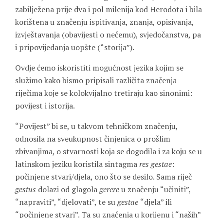
zabilježena prije dva i pol milenija kod Herodota i bila
korištena u značenju ispitivanja, znanja, opisivanja,
izvještavanja (obavijesti o nečemu), svjedočanstva, pa
i pripovijedanja uopšte (“storija”).
Ovdje ćemo iskoristiti mogućnost jezika kojim se
služimo kako bismo pripisali različita značenja
riječima koje se kolokvijalno tretiraju kao sinonimi:
povijest i istorija.
“Povijest” bi se, u takvom tehničkom značenju,
odnosila na sveukupnost činjenica o prošlim
zbivanjima, o stvarnosti koja se dogodila i za koju se u
latinskom jeziku koristila sintagma
res gestae
:
počinjene stvari/djela, ono što se desilo. Sama riječ
gestus
dolazi od glagola
gerere
u značenju “učiniti”,
“napraviti”, “djelovati”, te su
gestae
“djela” ili
“počinjene stvari”. Ta su značenja u korijenu i “naših”