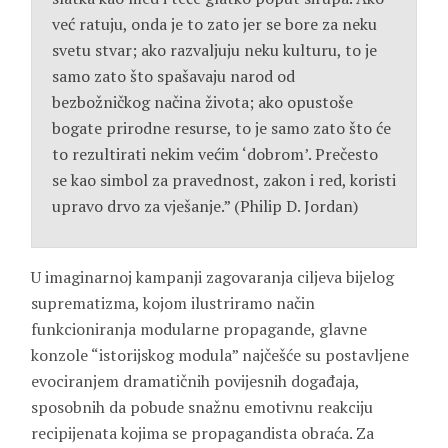
već ratuju, onda je to zato jer se bore za neku
svetu stvar; ako razvaljuju neku kulturu, to je
samo zato što spašavaju narod od
bezbožničkog načina života; ako opustoše
bogate prirodne resurse, to je samo zato što će
to rezultirati nekim većim ‘dobrom’. Prečesto
se kao simbol za pravednost, zakon i red, koristi
upravo drvo za vješanje.” (Philip D. Jordan)
U imaginarnoj kampanji zagovaranja ciljeva bijelog
suprematizma, kojom ilustriramo način
funkcioniranja modularne propagande, glavne
konzole “istorijskog modula” najčešće su postavljene
evociranjem dramatičnih povijesnih događaja,
sposobnih da pobude snažnu emotivnu reakciju
recipijenata kojima se propagandista obraća. Za