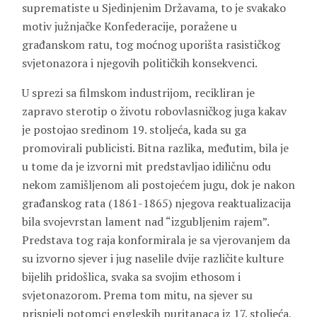
suprematiste u Sjedinjenim Državama, to je svakako
motiv južnjačke Konfederacije, poražene u
građanskom ratu, tog moćnog uporišta rasističkog
svjetonazora i njegovih političkih konsekvenci.
U sprezi sa filmskom industrijom, recikliran je
zapravo sterotip o životu robovlasničkog juga kakav
je postojao sredinom 19. stoljeća, kada su ga
promovirali publicisti. Bitna razlika, međutim, bila je
u tome da je izvorni mit predstavljao idiličnu odu
nekom zamišljenom ali postojećem jugu, dok je nakon
građanskog rata (1861-1865) njegova reaktualizacija
bila svojevrstan lament nad “izgubljenim rajem”.
Predstava tog raja konformirala je sa vjerovanjem da
su izvorno sjever i jug naselile dvije različite kulture
bijelih pridošlica, svaka sa svojim ethosom i
svjetonazorom. Prema tom mitu, na sjever su
prispjeli potomci engleskih puritanaca iz 17. stoljeća,