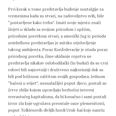
Prvi korak u tome predstavlja buđenje nostalgije za
vremenima kada su stvari, na zadovoljstvo svih, bile
“postavljene kako treba”. Imati svoje mjesto znači
živjeti u skladu sa svojom prirodom i opštim,
prirodnim poretkom stvari, a američki Jug iz perioda
antebelluma
predstavljao je mitsko otjelovljenje
takvog ambijenta. Poraz Konfederacije je otuda poraz
prirodnog poretka, čime ukidanje ropstva ne
predstavlja nikakav oslobodilački čin budući da su crni
robovi bili najsretniji i društveno najkorisniji dok su
bili pod brižnom zaštitom svojih gospodara. Jednom
“bačeni u svijet”, nesnalažljivi poput djece, postali su
žrtve zbilje kojom upravljaju bezbožni interesi
sverastućeg kapitalizma, da bi konačno i sami postali
izvor zla koje ugrožava preostale oaze plemenitosti,
poput Tolkienovih divljih hordi Uruk-hai koje nasrću