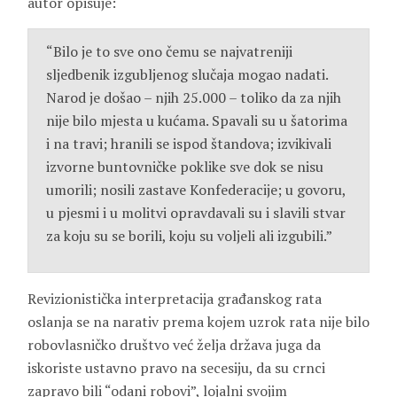
autor opisuje:
“Bilo je to sve ono čemu se najvatreniji
sljedbenik izgubljenog slučaja mogao nadati.
Narod je došao – njih 25.000 – toliko da za njih
nije bilo mjesta u kućama. Spavali su u šatorima
i na travi; hranili se ispod štandova; izvikivali
izvorne buntovničke poklike sve dok se nisu
umorili; nosili zastave Konfederacije; u govoru,
u pjesmi i u molitvi opravdavali su i slavili stvar
za koju su se borili, koju su voljeli ali izgubili.”
Revizionistička interpretacija građanskog rata
oslanja se na narativ prema kojem uzrok rata nije bilo
robovlasničko društvo već želja država juga da
iskoriste ustavno pravo na secesiju, da su crnci
zapravo bili “odani robovi”, lojalni svojim