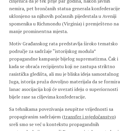
činjenica da je tek prije par godina, nakon javnih
nemira, pet brončanih statua generala konfederacije
uklonjeno sa njihovih počasnih pijedestala u Aveniji
spomenika u Richmondu (Virginia) i premješteno na
manje prominentna mjesta.
Motiv Građanskog rata predstavlja široko tematsko
područje za sadržaje “istorijskog modula”
propagandne kampanje bijelog suprematizma. Čak i
kada se obraća recipijentu koji ne zastupa striktno
rasistička gledišta, ali mu je bliska ideja samostalnog
Juga, istorija pruža dovoljno materijala da se formira
lanac asocijacija koji će uvezati ideju o superiornosti
bijele rase sa ciljevima konfederacije.
Sa tehnikama povezivanja neupitne vrijednosti sa
propagiranim sadržajem (
transfer i svjedočanstvo
)
sreli smo se već u kontekstu propagandnih