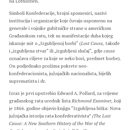
na Lothlórien.
Simboli Konfederacije, brojni spomenici, nazivi
institucija i organizacije koje čuvaju uspomenu na
generale i vojnike gubitničke strane u američkom
Građanskom ratu, tek su manifestacije duha kojeg
iskazuje mit o „Izgubljenoj borbi“ (
Lost Cause,
takođe
i „izgubljena stvar“ ili „izgubljeni slučaj“, gdje
cause
označava ciljeve za koje se neko bori, predmet borbe).
On podjednako prožima pokrete neo-
konfederacionista, južnjačkih nacionalista, bijelih
suprematista i dr.
Izraz je prvi upotrebio Edward A. Pollard, za vrijeme
građanskog rata urednik lista
Richmond Examiner, k
oji
je 1866. godine objavio knjigu “Izgubljena bitka: Nova
južnjačka istorija rata konfederativista”
(The Lost
Cause: A New Southern History of the War of the