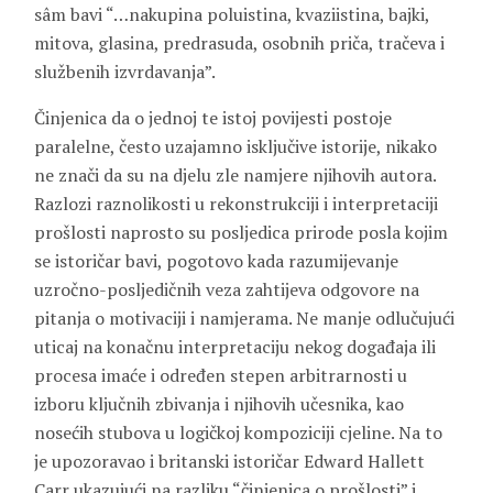
sâm bavi “…nakupina poluistina, kvaziistina, bajki,
mitova, glasina, predrasuda, osobnih priča, tračeva i
službenih izvrdavanja”.
Činjenica da o jednoj te istoj povijesti postoje
paralelne, često uzajamno isključive istorije, nikako
ne znači da su na djelu zle namjere njihovih autora.
Razlozi raznolikosti u rekonstrukciji i interpretaciji
prošlosti naprosto su posljedica prirode posla kojim
se istoričar bavi, pogotovo kada razumijevanje
uzročno-posljedičnih veza zahtijeva odgovore na
pitanja o motivaciji i namjerama. Ne manje odlučujući
uticaj na konačnu interpretaciju nekog događaja ili
procesa imaće i određen stepen arbitrarnosti u
izboru ključnih zbivanja i njihovih učesnika, kao
nosećih stubova u logičkoj kompoziciji cjeline. Na to
je upozoravao i britanski istoričar Edward Hallett
Carr ukazujući na razliku “činjenica o prošlosti” i