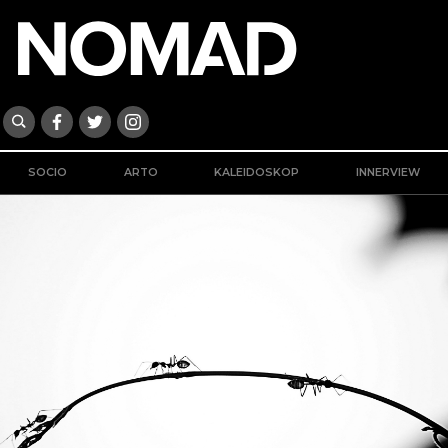
SOCIO
ARTO
KALEIDOSKOP
INNERVIEW