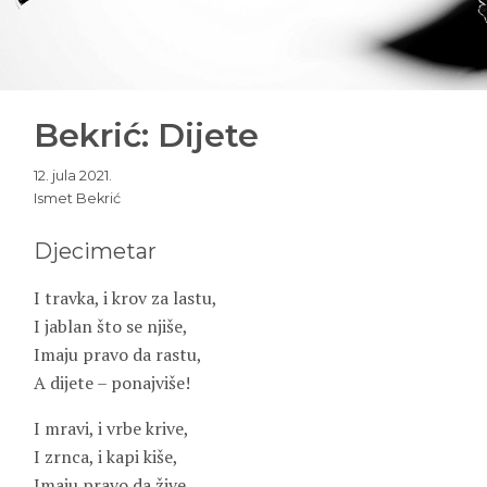
Bekrić: Dijete
12. jula 2021.
Ismet Bekrić
Djecimetar
I travka, i krov za lastu,
I jablan što se njiše,
Imaju pravo da rastu,
A dijete – ponajviše!
I mravi, i vrbe krive,
I zrnca, i kapi kiše,
Imaju pravo da žive,