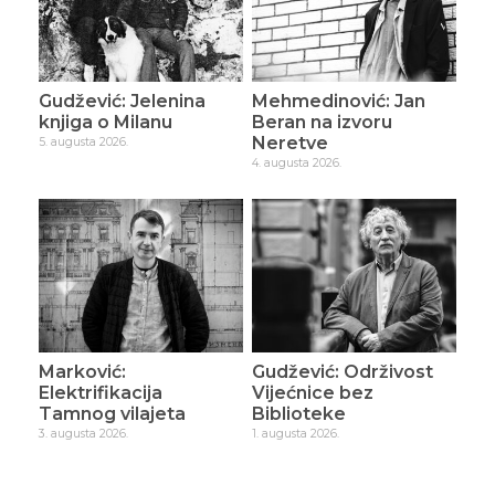
Gudžević: Jelenina
Mehmedinović: Jan
knjiga o Milanu
Beran na izvoru
Neretve
5. augusta 2026.
4. augusta 2026.
Marković:
Gudžević: Održivost
Elektrifikacija
Vijećnice bez
Tamnog vilajeta
Biblioteke
3. augusta 2026.
1. augusta 2026.