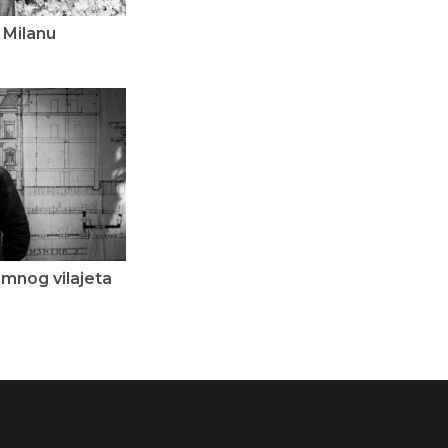
 Milanu
amnog vilajeta