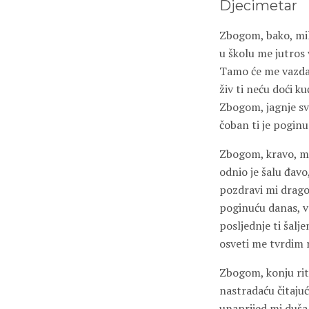
Djecimetar
Zbogom, bako, mil
u školu me jutros 
Tamo će me vazda
živ ti neću doći kuć
Zbogom, jagnje sv
čoban ti je poginu
Zbogom, kravo, ml
odnio je šalu đavo
pozdravi mi drago
poginuću danas, v
posljednje ti šal
osveti me tvrdim
Zbogom, konju rit
nastradaću čitajuć
unaprijed mi duša