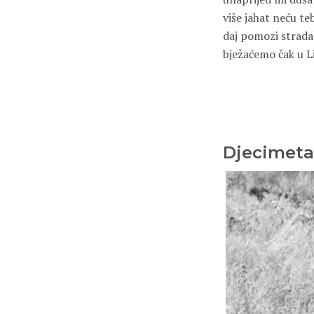
više jahat neću te
daj pomozi strada
bježaćemo čak u L
Djecimeta