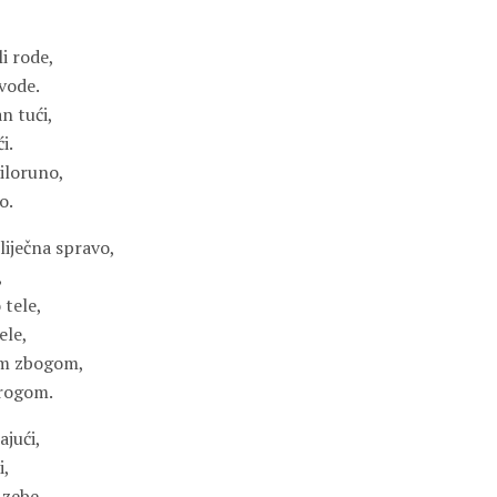
i rode,
vode.
n tući,
i.
iloruno,
o.
iječna spravo,
,
 tele,
ele,
jem zbogom,
 rogom.
ajući,
i,
 zebe,