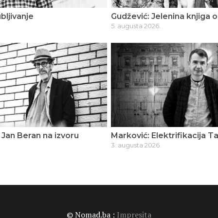
bljivanje
Gudžević: Jelenina knjiga o
5. augusta 2026.
Jan Beran na izvoru
Marković: Elektrifikacija T
3. augusta 2026.
© Nomad.ba :
Impresita