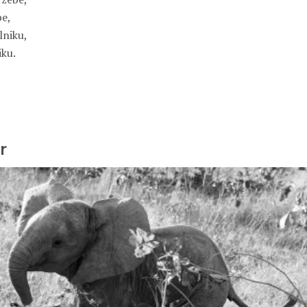
be,
lniku,
iku.
r