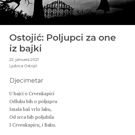
Ostojić: Poljupci za one
iz bajki
22. januara 2021.
Ljubica Ostojić
Djecimetar
U bajci o Crvenkapici
Odluku bih o poljupcu
Imala baš vrlo laku,
Od srca bih poljubila
I Crvenkapicu, i Baku.