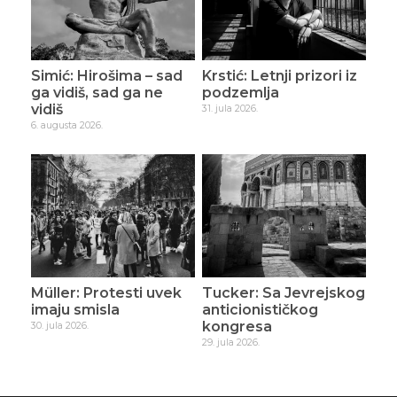
Simić: Hirošima – sad
Krstić: Letnji prizori iz
ga vidiš, sad ga ne
podzemlja
vidiš
31. jula 2026.
6. augusta 2026.
Müller: Protesti uvek
Tucker: Sa Jevrejskog
imaju smisla
anticionističkog
kongresa
30. jula 2026.
29. jula 2026.