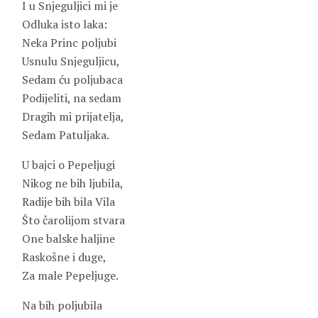
I u Snjeguljici mi je
Odluka isto laka:
Neka Princ poljubi
Usnulu Snjeguljicu,
Sedam ću poljubaca
Podijeliti, na sedam
Dragih mi prijatelja,
Sedam Patuljaka.
U bajci o Pepeljugi
Nikog ne bih ljubila,
Radije bih bila Vila
Što čarolijom stvara
One balske haljine
Raskošne i duge,
Za male Pepeljuge.
Na bih poljubila