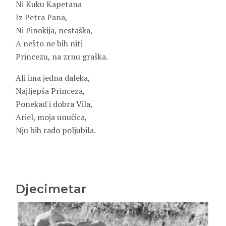
Ni Kuku Kapetana
Iz Petra Pana,
Ni Pinokija, nestaška,
A nešto ne bih niti
Princezu, na zrnu graška.
Ali ima jedna daleka,
Najljepša Princeza,
Ponekad i dobra Vila,
Ariel, moja unučica,
Nju bih rado poljubila.
Djecimetar