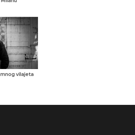
 Milanu
amnog vilajeta