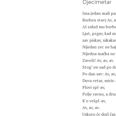
Djecimetar
Ima jedan mali pas
Borben stav) Av, av
Al zalud mu borben
Ljut, prgav, kad m
sav piskav, nikakav.
Nijedan zec ne haj
Nijedna mačka ne 
Zaveži! Av, av, av.
Stog’ on sad po d
Po dan sav: Av, av,
Duva vetar, miris-
Plovi spl-av,
Polje ravno, a dru
K'o vešpl-av,
Av, av, av.
Uskoro će doći čas 