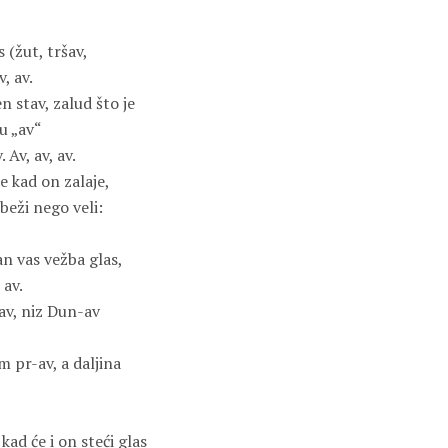
 (žut, tršav,
, av.
 stav, zalud što je
u „av“
 Av, av, av.
e kad on zalaje,
beži nego veli:
an vas vežba glas,
 av.
av, niz Dun-av
m pr-av, a daljina
kad će i on steći glas