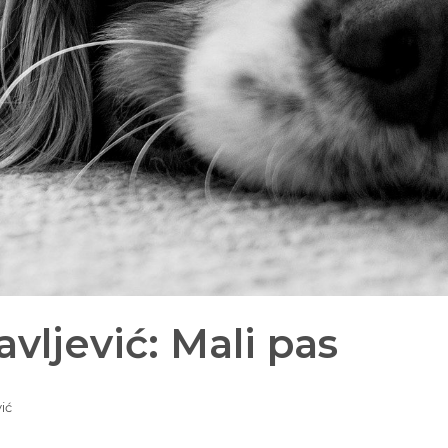
avljević: Mali pas
ić