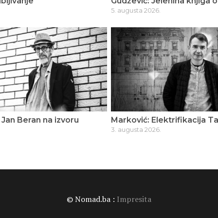
bljivanje
Gudžević: Jelenina knjiga o
5. augusta 2026.
Jan Beran na izvoru
Marković: Elektrifikacija T
3. augusta 2026.
© Nomad.ba :
Impresita