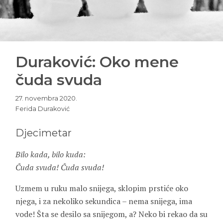
Duraković: Oko mene
čuda svuda
27. novembra 2020.
Ferida Duraković
Djecimetar
Bilo kada, bilo kuda:
Čuda svuda! Čuda svuda!
Uzmem u ruku malo snijega, sklopim prstiće oko
njega, i za nekoliko sekundica – nema snijega, ima
vode! Šta se desilo sa snijegom, a? Neko bi rekao da su