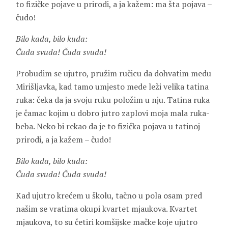
to fizičke pojave u prirodi, a ja kažem: ma šta pojava –
čudo!
Bilo kada, bilo kuda:
Čuda svuda! Čuda svuda!
Probudim se ujutro, pružim ručicu da dohvatim medu
Mirišljavka, kad tamo umjesto mede leži velika tatina
ruka: čeka da ja svoju ruku položim u nju. Tatina ruka
je čamac kojim u dobro jutro zaplovi moja mala ruka-
beba. Neko bi rekao da je to fizička pojava u tatinoj
prirodi, a ja kažem – čudo!
Bilo kada, bilo kuda:
Čuda svuda! Čuda svuda!
Kad ujutro krećem u školu, tačno u pola osam pred
našim se vratima okupi kvartet mjaukova. Kvartet
mjaukova, to su četiri komšijske mačke koje ujutro