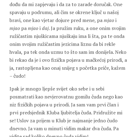
dođu da mi zapjevaju i da za to zarade doručak. One
spavaju u podrumu, ali čim se okrene ključ u našoj
bravi, one kao vjetar dojure pred mene, pa
mjao
i
mjao
pa
mjao
i
daj
. Ja pružim ruku, a one onim svojim
ružičastim njuškicama njuškaju ima li šta, pa te onda
onim svojim ružičastim jezicima liznu da bi rekle
hvala, pa tek onda uzmu to što sam im donijela. Neko
bi rekao da je i ovo fizička pojava u mačkećoj prirodi, a
ja, rastopljena kao onaj snijeg s početka priče, kažem
– čudo!
Ipak je mnogo ljepše svijet oko sebe i u sebi
posmatrati kao nevjerovatnu gomilu čuda nego kao
niz fizičkih pojava u prirodi. Ja sam vam prvi član i
prvi predsjednik Kluba ljubitelja čuda. Pridružite mi
se! Uslov za prijem u Klub je najmanje jedno čudo
dnevno. Ja vam u minuti vidim makar dva čuda. Pa
vidite sad koliko dnevno čuda vidim!