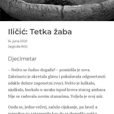
Iličić: Tetka žaba
14. juna 2021.
Jagoda Iličić
Djecimetar
– Nešto se čudno događa? – pomislila je sova.
Zabrinuto je okretala glavu i pokušavala odgonetnuti
odakle dolaze zagonetni zvuci. Nešto je šuškalo,
njuškalo, kuckalo u mraku ispod krova starog ambara.
Nije se radovala novim stanarima. Voljela je svoj mir.
Onda se, jedne večeri, začulo cijukanje, pa lavež a
zvjezdice su zatreperile kao da se dogodilo nešto