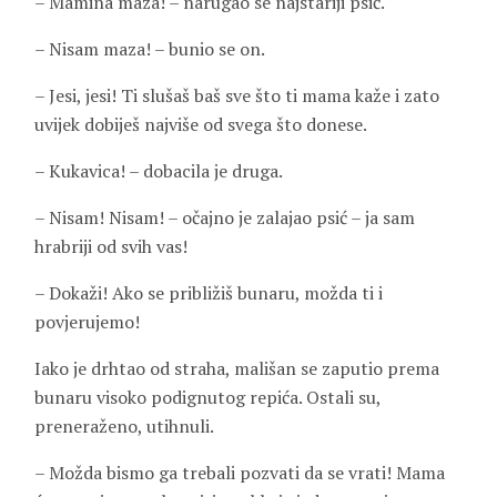
– Mamina maza! – narugao se najstariji psić.
– Nisam maza! – bunio se on.
– Jesi, jesi! Ti slušaš baš sve što ti mama kaže i zato
uvijek dobiješ najviše od svega što donese.
– Kukavica! – dobacila je druga.
– Nisam! Nisam! – očajno je zalajao psić – ja sam
hrabriji od svih vas!
– Dokaži! Ako se približiš bunaru, možda ti i
povjerujemo!
Iako je drhtao od straha, mališan se zaputio prema
bunaru visoko podignutog repića. Ostali su,
preneraženo, utihnuli.
– Možda bismo ga trebali pozvati da se vrati! Mama