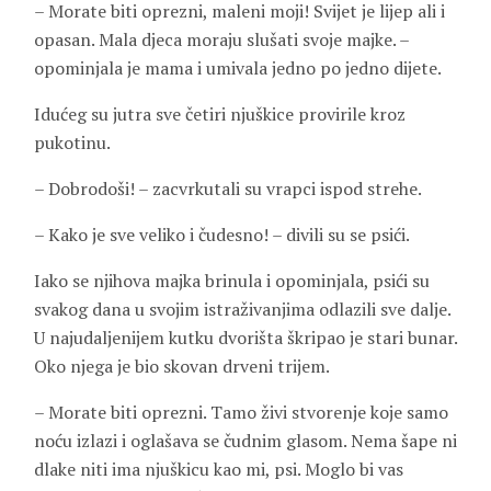
– Morate biti oprezni, maleni moji! Svijet je lijep ali i
opasan. Mala djeca moraju slušati svoje majke. –
opominjala je mama i umivala jedno po jedno dijete.
Idućeg su jutra sve četiri njuškice provirile kroz
pukotinu.
– Dobrodoši! – zacvrkutali su vrapci ispod strehe.
– Kako je sve veliko i čudesno! – divili su se psići.
Iako se njihova majka brinula i opominjala, psići su
svakog dana u svojim istraživanjima odlazili sve dalje.
U najudaljenijem kutku dvorišta škripao je stari bunar.
Oko njega je bio skovan drveni trijem.
– Morate biti oprezni. Tamo živi stvorenje koje samo
noću izlazi i oglašava se čudnim glasom. Nema šape ni
dlake niti ima njuškicu kao mi, psi. Moglo bi vas