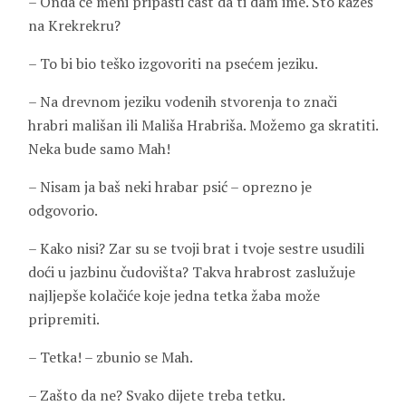
– Onda će meni pripasti čast da ti dam ime. Što kažeš
na Krekrekru?
– To bi bio teško izgovoriti na psećem jeziku.
– Na drevnom jeziku vodenih stvorenja to znači
hrabri mališan ili Mališa Hrabriša. Možemo ga skratiti.
Neka bude samo Mah!
– Nisam ja baš neki hrabar psić – oprezno je
odgovorio.
– Kako nisi? Zar su se tvoji brat i tvoje sestre usudili
doći u jazbinu čudovišta? Takva hrabrost zaslužuje
najljepše kolačiće koje jedna tetka žaba može
pripremiti.
– Tetka! – zbunio se Mah.
– Zašto da ne? Svako dijete treba tetku.