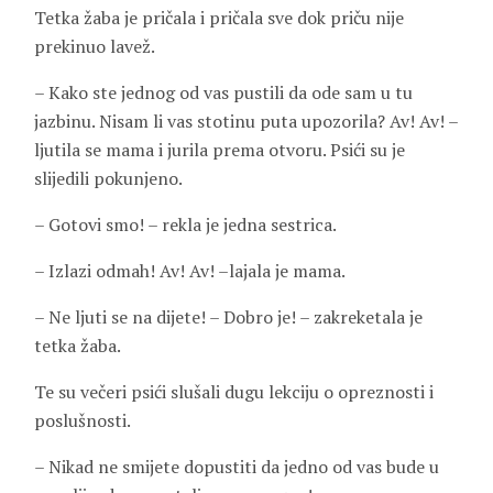
Tetka žaba je pričala i pričala sve dok priču nije
prekinuo lavež.
– Kako ste jednog od vas pustili da ode sam u tu
jazbinu. Nisam li vas stotinu puta upozorila? Av! Av! –
ljutila se mama i jurila prema otvoru. Psići su je
slijedili pokunjeno.
– Gotovi smo! – rekla je jedna sestrica.
– Izlazi odmah! Av! Av! –lajala je mama.
– Ne ljuti se na dijete! – Dobro je! – zakreketala je
tetka žaba.
Te su večeri psići slušali dugu lekciju o opreznosti i
poslušnosti.
– Nikad ne smijete dopustiti da jedno od vas bude u