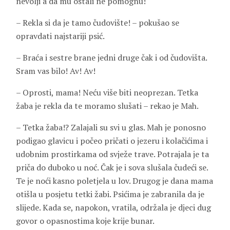
nevolji a da mu ostali ne pomognu!
– Rekla si da je tamo čudovište! – pokušao se
opravdati najstariji psić.
– Braća i sestre brane jedni druge čak i od čudovišta.
Sram vas bilo! Av! Av!
– Oprosti, mama! Neću više biti neoprezan. Tetka
žaba je rekla da te moramo slušati – rekao je Mah.
– Tetka žaba!? Zalajali su svi u glas. Mah je ponosno
podigao glavicu i počeo pričati o jezeru i kolačićima i
udobnim prostirkama od svježe trave. Potrajala je ta
priča do duboko u noć. Čak je i sova slušala čudeći se.
Te je noći kasno poletjela u lov. Drugog je dana mama
otišla u posjetu tetki žabi. Psićima je zabranila da je
slijede. Kada se, napokon, vratila, održala je djeci dug
govor o opasnostima koje krije bunar.