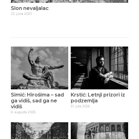
Slon nevaljalac
Živ
25. juna 2020.
2. ju
Simić: Hirošima – sad
Krstić: Letnji prizori iz
ga vidiš, sad ga ne
podzemlja
vidiš
31. jula 2026.
6. augusta 2026.