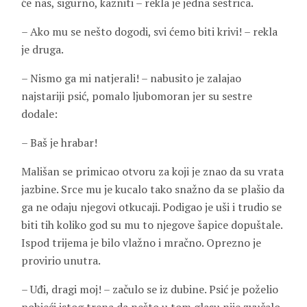
će nas, sigurno, kazniti – rekla je jedna sestrica.
– Ako mu se nešto dogodi, svi ćemo biti krivi! – rekla
je druga.
– Nismo ga mi natjerali! – nabusito je zalajao
najstariji psić, pomalo ljubomoran jer su sestre
dodale:
– Baš je hrabar!
Mališan se primicao otvoru za koji je znao da su vrata
jazbine. Srce mu je kucalo tako snažno da se plašio da
ga ne odaju njegovi otkucaji. Podigao je uši i trudio se
biti tih koliko god su mu to njegove šapice dopuštale.
Ispod trijema je bilo vlažno i mračno. Oprezno je
provirio unutra.
– Uđi, dragi moj! – začulo se iz dubine. Psić je poželio