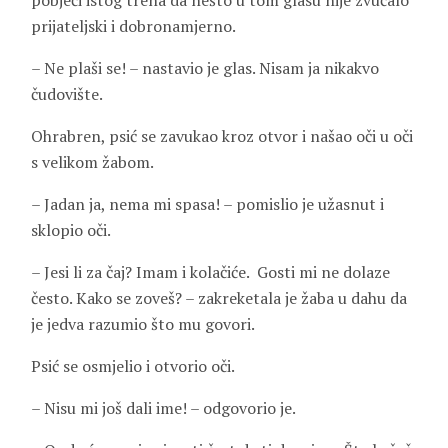
pobjeći istog trena da nešto u tom glasu nije zvučalo
prijateljski i dobronamjerno.
– Ne plaši se! – nastavio je glas. Nisam ja nikakvo
čudovište.
Ohrabren, psić se zavukao kroz otvor i našao oči u oči
s velikom žabom.
– Jadan ja, nema mi spasa! – pomislio je užasnut i
sklopio oči.
– Jesi li za čaj? Imam i kolačiće. Gosti mi ne dolaze
često. Kako se zoveš? – zakreketala je žaba u dahu da
je jedva razumio što mu govori.
Psić se osmjelio i otvorio oči.
– Nisu mi još dali ime! – odgovorio je.