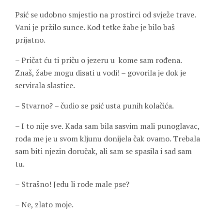
Psić se udobno smjestio na prostirci od svježe trave.
Vani je pržilo sunce. Kod tetke žabe je bilo baš
prijatno.
– Pričat ću ti priču o jezeru u kome sam rođena.
Znaš, žabe mogu disati u vodi! – govorila je dok je
servirala slastice.
– Stvarno? – čudio se psić usta punih kolačića.
– I to nije sve. Kada sam bila sasvim mali punoglavac,
roda me je u svom kljunu donijela čak ovamo. Trebala
sam biti njezin doručak, ali sam se spasila i sad sam
tu.
– Strašno! Jedu li rode male pse?
– Ne, zlato moje.