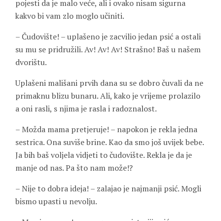
pojesti da je malo veće, ali i ovako nisam sigurna
kakvo bi vam zlo moglo učiniti.
– Čudovište! – uplašeno je zacvilio jedan psić a ostali
su mu se pridružili. Av! Av! Av! Strašno! Baš u našem
dvorištu.
Uplašeni mališani prvih dana su se dobro čuvali da ne
primaknu blizu bunaru. Ali, kako je vrijeme prolazilo
a oni rasli, s njima je rasla i radoznalost.
– Možda mama pretjeruje! – napokon je rekla jedna
sestrica. Ona suviše brine. Kao da smo još uvijek bebe.
Ja bih baš voljela vidjeti to čudovište. Rekla je da je
manje od nas. Pa što nam može!?
– Nije to dobra ideja! – zalajao je najmanji psić. Mogli
bismo upasti u nevolju.