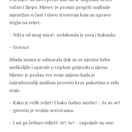
važno i lijepo. Mjesec je prosuo pregršt najfinije
mjesečine u čast i slavu stvorenja koja su upravo
stigla na svijet.
– Ništa od mog mira!- uzdahnula je sova i huknula:
– Sretno!
Mlada mama je odmarala dok su se njezine bebe
meškoljile i spavale u toplom gnijezdu u sijenu.
Mjesec je prošao sve svoje mijene kada je
najradoznaliji mališan provirio kroz pukotinu u zidu
staje.
– Kako je velik svijet! I kako čudno miriše! – Av av av!
– govorio je svojim sestricama.
– I mi ga želimo vidjeti! Av! Av! – zagrajale su one.