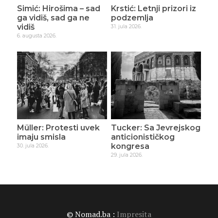
Simić: Hirošima – sad
Krstić: Letnji prizori iz
ga vidiš, sad ga ne
podzemlja
vidiš
31. jula 2026.
6. augusta 2026.
Müller: Protesti uvek
Tucker: Sa Jevrejskog
imaju smisla
anticionističkog
kongresa
30. jula 2026.
29. jula 2026.
© Nomad.ba :
Impresita