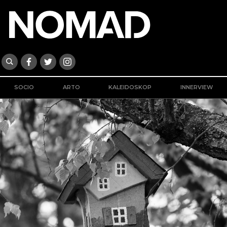
SOCIO
ARTO
KALEIDOSKOP
INNERVIEW