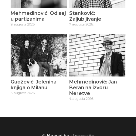
Mehmedinović: Odisej
Stanković:
u partizanima
Zaljubljivanje
9. augusta 2026.
7. augusta 2026.
Gudžević: Jelenina
Mehmedinović: Jan
knjiga o Milanu
Beran na izvoru
Neretve
5. augusta 2026.
4. augusta 2026.
© Nomad.ba :
Impresita