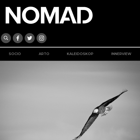
SOCIO
ARTO
KALEIDOSKOP
INNERVIEW