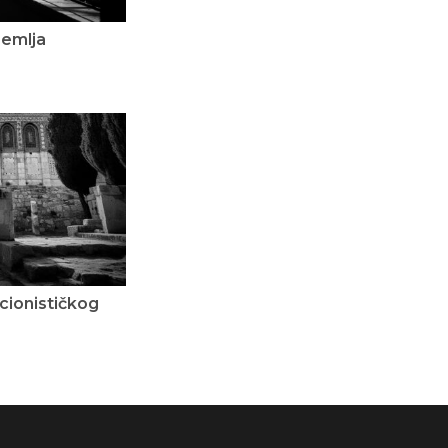
dzemlja
cionističkog