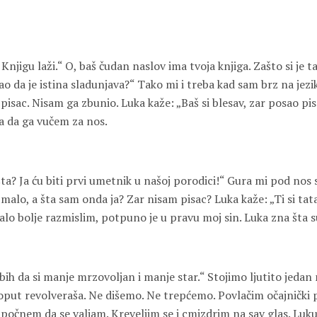
Knjigu laži.“ O, baš čudan naslov ima tvoja knjiga. Zašto si je 
kao da je istina sladunjava?“ Tako mi i treba kad sam brz na jezi
 pisac. Nisam ga zbunio. Luka kaže: „Baš si blesav, zar posao pis
a da ga vučem za nos.
ta? Ja ću biti prvi umetnik u našoj porodici!“ Gura mi pod nos s
alo, a šta sam onda ja? Zar nisam pisac? Luka kaže: „Ti si tat
malo bolje razmislim, potpuno je u pravu moj sin. Luka zna šta su
bih da si manje mrzovoljan i manje star.“ Stojimo ljutito jeda
ut revolveraša. Ne dišemo. Ne trepćemo. Povlačim očajnički
počnem da se valjam. Kreveljim se i cmizdrim na sav glas. Luku