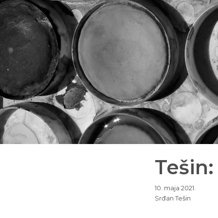
Tešin:
10. maja 2021.
Srđan Tešin