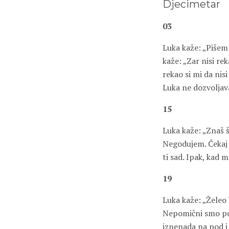
Djecimetar
03
Luka kaže: „Pišem 
kaže: „Zar nisi re
rekao si mi da nisi
Luka ne dozvoljav
15
Luka kaže: „Znaš š
Negodujem. Čekaj m
ti sad. Ipak, kad 
19
Luka kaže: „Želeo 
Nepomični smo pop
iznenada na pod i 