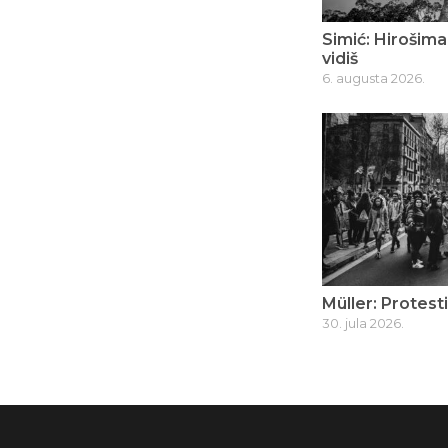
Simić: Hirošima
vidiš
6. augusta 2026.
Müller: Protest
30. jula 2026.