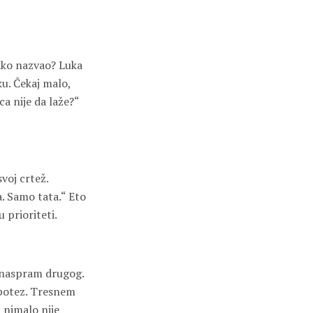
tako nazvao? Luka
ku. Čekaj malo,
ca nije da laže?“
voj crtež.
a. Samo tata.“ Eto
 prioriteti.
n naspram drugog.
 potez. Tresnem
 nimalo nije