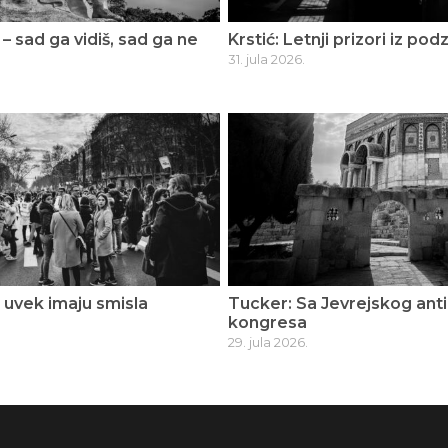
 – sad ga vidiš, sad ga ne
Krstić: Letnji prizori iz po
31. jula 2026.
i uvek imaju smisla
Tucker: Sa Jevrejskog anti
kongresa
29. jula 2026.