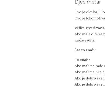
Djecimetar
Ovo je olovka. Olo
Ovo je lokomotiva.
Velike stvari zavis
Ako mala olovka p
može raditi.
Šta to znači?
To znači:
Ako mali ne rade d
Ako malima nije d
Ako je dobro i veli
Ako je dobro i vel