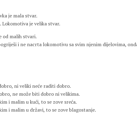
vka je mala stvar.
 Lokomotiva je velika stvar.
e od malih stvari.
ogriješi i ne nacrta lokomotivu sa svim njenim dijelovima, on
obro, ni veliki neće raditi dobro.
obro, ne može biti dobro ni velikima.
kim i malim u kući, to se zove sreća.
ikim i malim u državi, to se zove blagostanje.