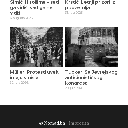
Simić: Hirošima – sad
Krstić: Letnji prizori iz
ga vidiš, sad ga ne
podzemlja
vidiš
31. jula 2026.
6. augusta 2026.
Müller: Protesti uvek
Tucker: Sa Jevrejskog
imaju smisla
anticionističkog
kongresa
30. jula 2026.
29. jula 2026.
© Nomad.ba :
Impresita