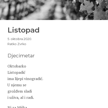
Listopad
5. oktobra 2020.
Ratko Zvrko
Djecimetar
Oktobarko
Listopadić
ima lijepi vinogradić.
U njemu se
grožđem sladi
i uživa, al i radi.
Ni za Miška