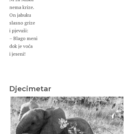
nema krize.
On jabuku
slasno grize
i pjevuši:
– Blago meni
dok je voća
i jeseni!
Djecimetar