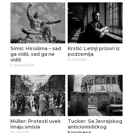
Simić: Hirošima – sad
Krstić: Letnji prizori iz
ga vidiš, sad ga ne
podzemlja
vidiš
31. jula 2026.
6. augusta 2026.
Müller: Protesti uvek
Tucker: Sa Jevrejskog
imaju smisla
anticionističkog
kongresa
30. jula 2026.