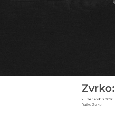
Zvrko:
25. decembra 2020.
Ratko Zvrko