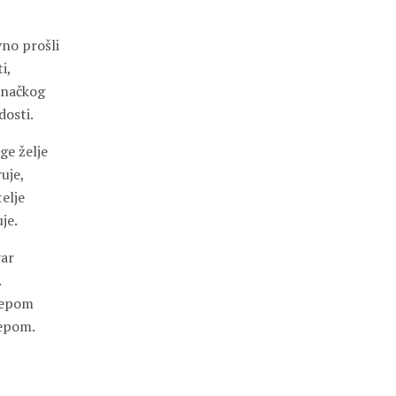
no prošli
i,
inačkog
osti.
e želje
uje,
elje
je.
var
.
ijepom
repom.