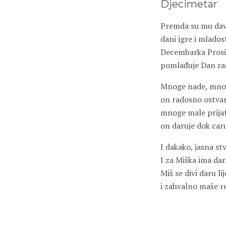
Djecimetar
Premda su mu dav
dani igre i mladost
Decembarka Pros
pomlađuje Dan rad
Mnoge nade, mnog
on radosno ostvar
mnoge male prijat
on daruje dok caru
I dakako, jasna st
I za Miška ima dar
Miš se divi daru l
i zahvalno maše 