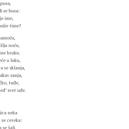
upusa,
i se busa:
je ime,
zniše time?
 samoću,
išlja noću,
ine bruku.
eće u luku,
a se sklanja,
akav sanja,
čko, tuđe,
eđ’ svet uđe.
ica neka
 se cereka:
 se šali,