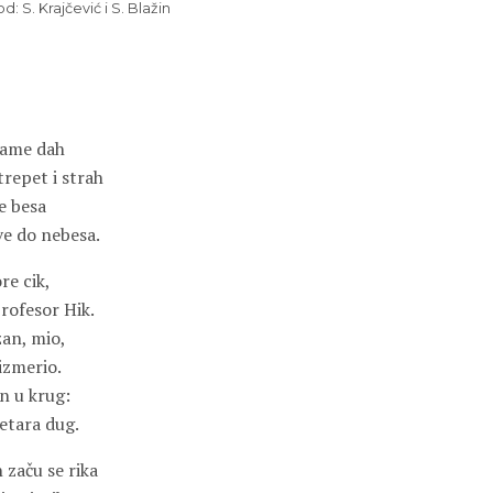
: S. Krajčević i S. Blažin
tame dah
trepet i strah
e besa
ve do nebesa.
re cik,
rofesor Hik.
zan, mio,
 izmerio.
en u krug:
etara dug.
začu se rika