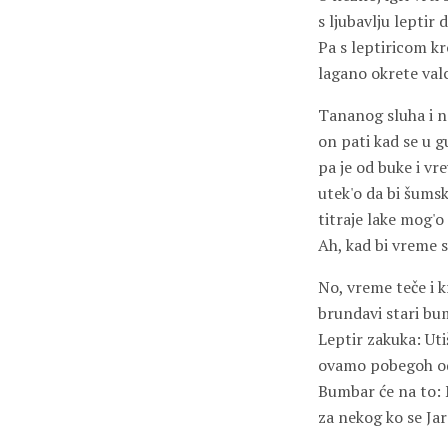
s ljubavlju leptir 
Pa s leptiricom k
lagano okrete valc
Tananog sluha i n
on pati kad se u g
pa je od buke i vr
utek'o da bi šums
titraje lake mog'o 
Ah, kad bi vreme s
No, vreme teče i k
brundavi stari bu
Leptir zakuka: Uti
ovamo pobegoh od
Bumbar će na to: 
za nekog ko se Jar