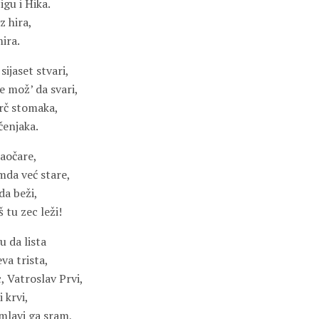
igu i Hika.
z hira,
mira.
ijaset stvari,
ne mož’ da svari,
grč stomaka,
čenjaka.
naočare,
mda već stare,
da beži,
 tu zec leži!
u da lista
va trista,
 Vatroslav Prvi,
 krvi,
Smlavi ga sram,