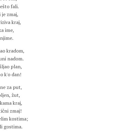
što fali.
 je zmaj,
iziva kraj,
ka ime,
 njime.
šao kradom,
puni nadom.
šljao plan,
o k'o dan!
ne za put,
pljen, žut,
kama kraj,
ični zmaj!
elim kostima;
li gostima.