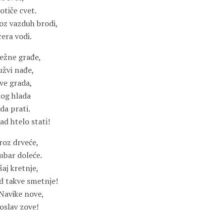
dotiče cvet.
roz vazduh brodi,
era vodi.
ežne građe,
užvi nađe,
eve grada,
kog hlada
da prati.
ad htelo stati!
roz drveće,
mbar doleće.
šaj kretnje,
 takve smetnje!
Navike nove,
oslav zove!