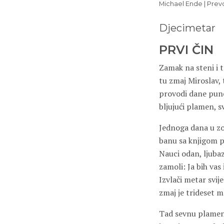
Michael Ende | Prevod
Djecimetar
PRVI ČIN
Zamak na steni i 
tu zmaj Miroslav, 
provodi dane pun
bljujući plamen, s
Jednoga dana u zo
banu sa knjigom p
Nauci odan, ljuba
zamoli: Ja bih vas
Izvlači metar svij
zmaj je trideset m
Tad sevnu plamen 