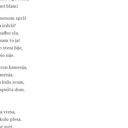
ravi blam!
amenom sprži
 izdrži?
sudbo zla,
sam to ja!
 steni bije,
io nije.
dron kamenja,
 menja.
u bolu svom,
 napušta dom.
N
a vresa,
kolu plesa.
se svet,