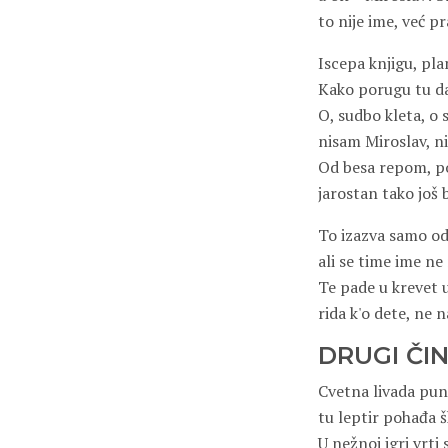
to nije ime, već p
Iscepa knjigu, pl
Kako porugu tu da
O, sudbo kleta, o 
nisam Miroslav, ni
Od besa repom, po
jarostan tako još b
To izazva samo o
ali se time ime ne
Te pade u krevet 
rida k'o dete, ne
DRUGI ČI
Cvetna livada pun
tu leptir pohađa š
U nežnoj igri vrti 