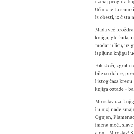
i zmaj proguta knj
Učinio je to samo i
iz obesti, iz čista 
Mada već proždra s
knjigu, gle čuda, 
modar u licu, uz 
ispljunu knjigu i u
Hik skoči, zgrabi 
bile su dobre, pre
i istog časa krenu 
knjiga ostade – baš
Miroslav uze knjig
i u njoj nađe zmaje
Ognjen, Plamenac,
imena moći, slave i
a on – Miroslav! 