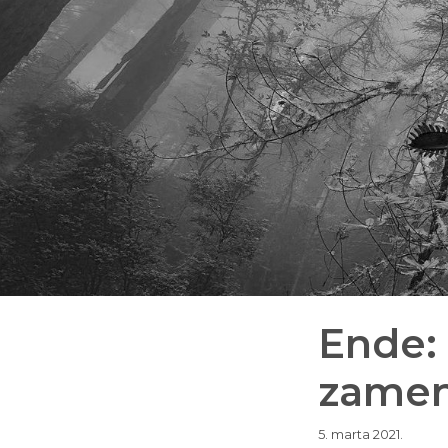
Ende: 
zame
5. marta 2021.