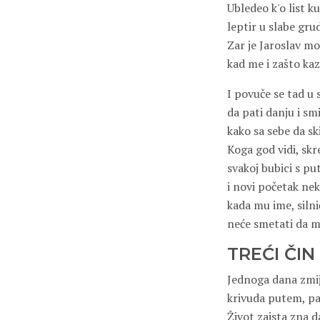
Ubledeo k'o list k
leptir u slabe grud
Zar je Jaroslav mo
kad me i zašto ka
I povuče se tad u
da pati danju i sm
kako sa sebe da sk
Koga god vidi, skr
svakoj bubici s put
i novi početak nek
kada mu ime, silni
neće smetati da m
TREĆI ČIN
Jednoga dana zmij
krivuda putem, pa
Život zaista zna da