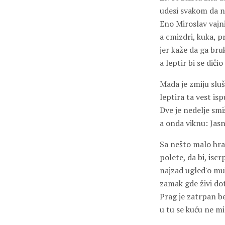
udesi svakom da ne
Eno Miroslav vajni
a cmizdri, kuka, pr
jer kaže da ga bru
a leptir bi se dičio
Mada je zmiju slu
leptira ta vest is
Dve je nedelje smi
a onda viknu: Jasn
Sa nešto malo hra
polete, da bi, iscr
najzad ugled'o mu
zamak gde živi dot
Prag je zatrpan b
u tu se kuću ne mi