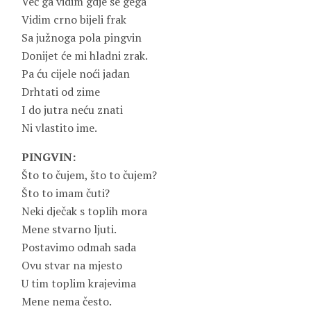
Već ga vidim gdje se gega
Vidim crno bijeli frak
Sa južnoga pola pingvin
Donijet će mi hladni zrak.
Pa ću cijele noći jadan
Drhtati od zime
I do jutra neću znati
Ni vlastito ime.
PINGVIN:
Što to čujem, što to čujem?
Što to imam čuti?
Neki dječak s toplih mora
Mene stvarno ljuti.
Postavimo odmah sada
Ovu stvar na mjesto
U tim toplim krajevima
Mene nema često.