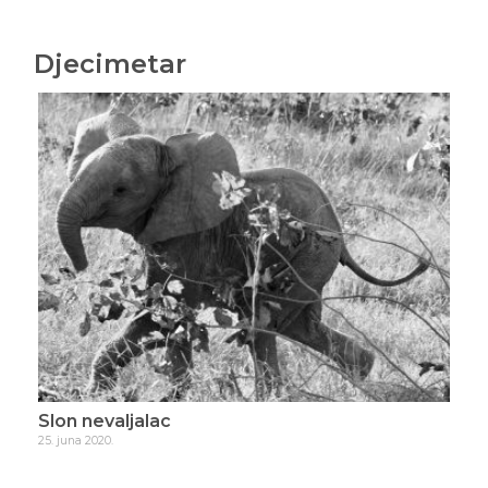
Djecimetar
Slon nevaljalac
Živ
25. juna 2020.
2. ju