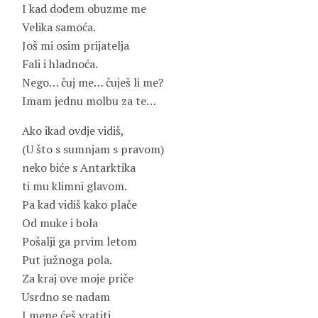
I kad dođem obuzme me
Velika samoća.
Još mi osim prijatelja
Fali i hladnoća.
Nego… čuj me… čuješ li me?
Imam jednu molbu za te…
Ako ikad ovdje vidiš,
(U što s sumnjam s pravom)
neko biće s Antarktika
ti mu klimni glavom.
Pa kad vidiš kako plače
Od muke i bola
Pošalji ga prvim letom
Put južnoga pola.
Za kraj ove moje priče
Usrdno se nadam
I mene ćeš vratiti