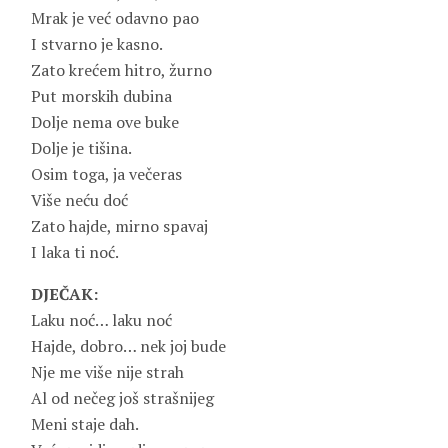
Mrak je već odavno pao
I stvarno je kasno.
Zato krećem hitro, žurno
Put morskih dubina
Dolje nema ove buke
Dolje je tišina.
Osim toga, ja večeras
Više neću doć
Zato hajde, mirno spavaj
I laka ti noć.
DJEČAK:
Laku noć… laku noć
Hajde, dobro… nek joj bude
Nje me više nije strah
Al od nečeg još strašnijeg
Meni staje dah.