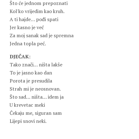
Što će jednom prepoznati
Kol'ko vrijedim kao kruh.
A ti hajde… pođi spati
Jer kasno je već
Za moj sanak sad je spremna
Jedna topla peć.
DJEČAK:
Tako znači… ništa lakše
To je jasno kao dan
Porota je presudila
Strah mi je neosnovan.
Što sad… ništa… idem ja
U krevetac meki
Čekaju me, siguran sam
Lijepi snovi neki.