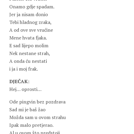
Onamo gdje spadam.
Jer ja nisam donio
Tebi hladnog zraka,
A od ove sve vrućine
Mene hvata fjaka.
E sad lijepo molim
Nek nestane strah,
A onda ću nestati
i ja i moj frak.
DJEČAK:
Hej… oprosti…
Ode pingvin bez pozdrava
Sad mi je baš žao
Možda sam u ovom strahu
Ipak malo pretjerao.
Al u ovom što predstoji