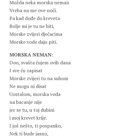
Možda neka morska neman
Vreba na me ove noći.
Pa kad dođe do kreveta
Bolje mi je tu ne biti,
Morske zvijeri dječacima
Morske vode daju piti.
MORSKA NEMAN:
Ooo, svašta čujem ovih dana
I sve ću zapisat
Morske zvijeri tu na suhom
Ne mogu ni disat
Uostalom, morska voda
na bacanje nije
jer se tu, u toj dubini
i moj krevet krije.
I još nešto, ti pospanko,
Nek ti bude jasno,