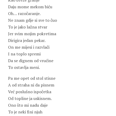
Kao breze granje
Daju mome mekom biću
Oh… razočaranje.
Ne znam gdje si sve to čuo
To je jako lažna stvar
Jer svim mojim pokretima
Dirigira jedan pekar.
On me mijesi i razvlači
I na toplo spremi
Da se dignem od vrućine
To ostavlja meni.
Pa me opet od stol stisne
A od straha ni da pisnem
Već poslušno ispočetka
Od topline ja uskisnem.
Ono što mi nadu daje
To je neki fini njuh