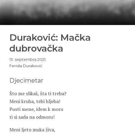
Duraković: Mačka
dubrovačka
13. septembra 2021.
Ferida Duraković
Djecimetar
Što me slikaš, šta ti treba?
Meni kruha, tebi hljeba!
Pusti mene, idem k moru
ti si sada na odmoru!
Meni ljeto muka živa,