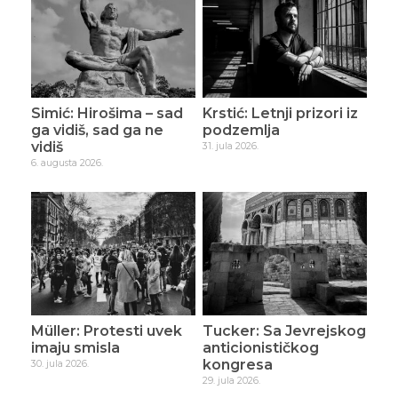
Simić: Hirošima – sad
Krstić: Letnji prizori iz
ga vidiš, sad ga ne
podzemlja
vidiš
31. jula 2026.
6. augusta 2026.
Müller: Protesti uvek
Tucker: Sa Jevrejskog
imaju smisla
anticionističkog
kongresa
30. jula 2026.
29. jula 2026.