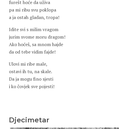
furešt hoće da uživa
pa mi ribu svu poklopa
a ja ostah gladan, tropa!
Idite svi s milim vragom
jurim svome moru dragom!
Ako hoćeš, sa mnom hajde
da od tebe vidim fajde!
Ulovi mi ribe male,
ostavi ih tu, na skale.
Da ja mogu fino sjesti
i ko čovjek sve pojesti!
Djecimetar