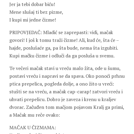
Jer ja tebi dobar biću!
Mene slušaj ti bez pizme,
I kupi mi jedne čizme!
PRIPOVJEDAČ: Mladić se zaprepasti: vidi, mačak
govori! I još k tomu traži čizme! Ali, kud će, šta će –
hajde, poslušaće ga, pa šta bude, nema šta izgubiti.
Kupi mačku čizme i odluči da ga posluša u svemu.
Te večeri mačak stavi u vreću malo žita, ode u šumu,
postavi vreću i napravi se da spava. Oko ponoći prhnu
ptica prepelica, pogleda dolje, a ono žito u vreći:
stušti se na vreću, a mačak cap-carap! zatvori vreću i
uhvati prepelicu. Dobro je zaveza i krenu u kraljev
dvorac. Začuđen tom mačjom pojavom Kralj ga primi,
a Mačak mu reče ovako:
MAČAK U ČIZMAMA: