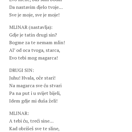
Da nastavim djelo tvoje…
Sve je moje, sve je moje!
MLINAR (nastavlja):
Gdje je tatin drugi sin?
Bogme za te nemam mlin!
Al’ od oca tvoga, starca,
Evo tebi mog magarca!
DRUGI SIN:
Juhu! Hvala, oče stari!
Na magarca sve ću stvari
Pa na put i u svijet bijeli,
Idem gdje mi duša želi!
MLINAR:
A tebi ću, treći sine…
Kad obrišeš sve te sline,