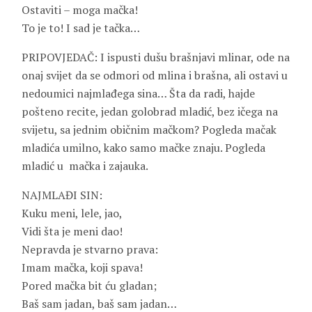
Ostaviti – moga mačka!
To je to! I sad je tačka…
PRIPOVJEDAČ: I ispusti dušu brašnjavi mlinar, ode na
onaj svijet da se odmori od mlina i brašna, ali ostavi u
nedoumici najmlađega sina… Šta da radi, hajde
pošteno recite, jedan golobrad mladić, bez ičega na
svijetu, sa jednim običnim mačkom? Pogleda mačak
mladića umilno, kako samo mačke znaju. Pogleda
mladić u mačka i zajauka.
NAJMLAĐI SIN:
Kuku meni, lele, jao,
Vidi šta je meni dao!
Nepravda je stvarno prava:
Imam mačka, koji spava!
Pored mačka bit ću gladan;
Baš sam jadan, baš sam jadan…