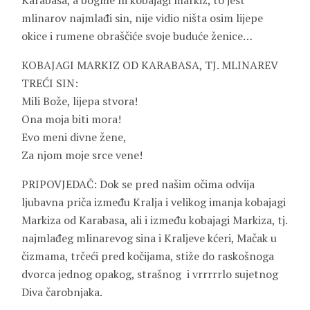
Karabasa, a bogme ni kobajagi markiz, to jest
mlinarov najmlađi sin, nije vidio ništa osim lijepe
okice i rumene obraščiće svoje buduće ženice…
KOBAJAGI MARKIZ OD KARABASA, TJ. MLINAREV
TREĆI SIN:
Mili Bože, lijepa stvora!
Ona moja biti mora!
Evo meni divne žene,
Za njom moje srce vene!
PRIPOVJEDAČ: Dok se pred našim očima odvija
ljubavna priča između Kralja i velikog imanja kobajagi
Markiza od Karabasa, ali i između kobajagi Markiza, tj.
najmlađeg mlinarevog sina i Kraljeve kćeri, Mačak u
čizmama, trčeći pred kočijama, stiže do raskošnoga
dvorca jednog opakog, strašnog i vrrrrrlo sujetnog
Diva čarobnjaka.