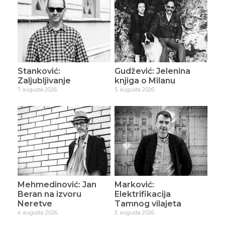
Stanković:
Gudžević: Jelenina
Zaljubljivanje
knjiga o Milanu
7. augusta 2026.
5. augusta 2026.
Mehmedinović: Jan
Marković:
Beran na izvoru
Elektrifikacija
Neretve
Tamnog vilajeta
4. augusta 2026.
3. augusta 2026.