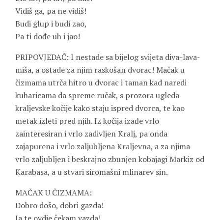
Vidiš ga, pa ne vidiš!
Budi glup i budi zao,
Pa ti dođe uh i jao!
PRIPOVJEDAČ: I nestade sa bijelog svijeta diva-lava-
miša, a ostade za njim raskošan dvorac! Mačak u
čizmama utrča hitro u dvorac i taman kad naredi
kuharicama da spreme ručak, s prozora ugleda
kraljevske kočije kako staju ispred dvorca, te kao
metak izleti pred njih. Iz kočija izađe vrlo
zainteresiran i vrlo zadivljen Kralj, pa onda
zajapurena i vrlo zaljubljena Kraljevna, a za njima
vrlo zaljubljen i beskrajno zbunjen kobajagi Markiz od
Karabasa, a u stvari siromašni mlinarev sin.
MAČAK U ČIZMAMA:
Dobro došo, dobri gazda!
Ja te ovdje čekam vazda!