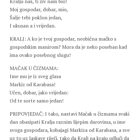
Kralju naš, ti živ nam bio!
Moj gospodar, dobar, mio,
Šalje tebi poklon jedan,
I ukusan a i vrijedan.
KRALJ: A ko je tvoj gospodar, neobična mačko s
gospodskim manirom? Mora da je neko poseban kad
ima ovako posebnog slugu!
MAČAK U ČIZMAMA:
Ime mu je iz sveg glasa
Markiz od Karabasa!
Učen, dobar, jako vrijedan:
Od te sorte samo jedan!
PRIPOVJEDAČ: I tako, nastavi Mačak u čizmama svaki
dan obasipati Kralja raznim lijepim darovima, u ime
svoga gospodara, kobajagi Markiza od Karabasa, a sve
uz to uz laskave riječi, tako da Kralj na kraju odluči da