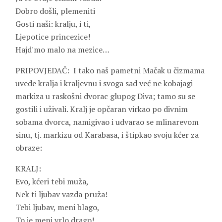
Dobro došli, plemeniti
Gosti naši: kralju, i ti,
Ljepotice princezice!
Hajd'mo malo na mezice…
PRIPOVJEDAČ: I tako naš pametni Mačak u čizmama
uvede kralja i kraljevnu i svoga sad već ne kobajagi
markiza u raskošni dvorac glupog Diva; tamo su se
gostili i uživali. Kralj je opčaran virkao po divnim
sobama dvorca, namigivao i udvarao se mlinarevom
sinu, tj. markizu od Karabasa, i štipkao svoju kćer za
obraze:
KRALJ:
Evo, kćeri tebi muža,
Nek ti ljubav vazda pruža!
Tebi ljubav, meni blago,
To je meni vrlo drago!