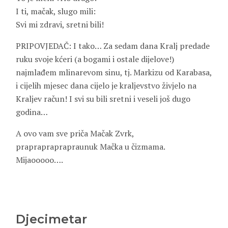
I ti, mačak, slugo mili:
Svi mi zdravi, sretni bili!
PRIPOVJEDAČ: I tako… Za sedam dana Kralj predade
ruku svoje kćeri (a bogami i ostale dijelove!)
najmlađem mlinarevom sinu, tj. Markizu od Karabasa,
i cijelih mjesec dana cijelo je kraljevstvo živjelo na
Kraljev račun! I svi su bili sretni i veseli još dugo
godina…
A ovo vam sve priča Mačak Zvrk,
praprapraprapraunuk Mačka u čizmama.
Mijaooooo….
Djecimetar