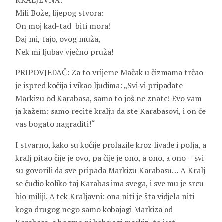
KRALJEVNA:
Mili Bože, lijepog stvora:
On moj kad-tad biti mora!
Daj mi, tajo, ovog muža,
Nek mi ljubav vječno pruža!
PRIPOVJEDAČ: Za to vrijeme Mačak u čizmama trčao
je ispred kočija i vikao ljudima: „Svi vi pripadate
Markizu od Karabasa, samo to još ne znate! Evo vam
ja kažem: samo recite kralju da ste Karabasovi, i on će
vas bogato nagraditi!“
I stvarno, kako su kočije prolazile kroz livade i polja, a
kralj pitao čije je ovo, pa čije je ono, a ono, a ono − svi
su govorili da sve pripada Markizu Karabasu… A Kralj
se čudio koliko taj Karabas ima svega, i sve mu je srcu
bio miliji. A tek Kraljavni: ona niti je šta vidjela niti
koga drugog nego samo kobajagi Markiza od