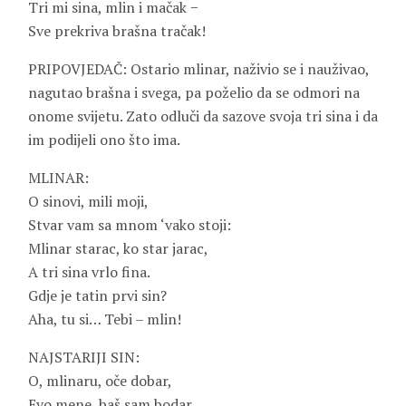
Tri mi sina, mlin i mačak −
Sve prekriva brašna tračak!
PRIPOVJEDAČ: Ostario mlinar, naživio se i nauživao,
nagutao brašna i svega, pa poželio da se odmori na
onome svijetu. Zato odluči da sazove svoja tri sina i da
im podijeli ono što ima.
MLINAR:
O sinovi, mili moji,
Stvar vam sa mnom ‘vako stoji:
Mlinar starac, ko star jarac,
A tri sina vrlo fina.
Gdje je tatin prvi sin?
Aha, tu si… Tebi – mlin!
NAJSTARIJI SIN:
O, mlinaru, oče dobar,
Evo mene, baš sam bodar