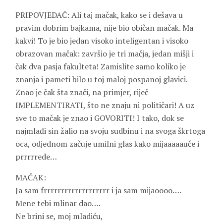
PRIPOVJEDAČ: Ali taj mačak, kako se i dešava u
pravim dobrim bajkama, nije bio običan mačak. Ma
kakvi! To je bio jedan visoko inteligentan i visoko
obrazovan mačak: završio je tri mačja, jedan mišji i
čak dva pasja fakulteta! Zamislite samo koliko je
znanja i pameti bilo u toj maloj pospanoj glavici.
Znao je čak šta znači, na primjer, riječ
IMPLEMENTIRATI, što ne znaju ni političari! A uz
sve to mačak je znao i GOVORITI! I tako, dok se
najmlađi sin žalio na svoju sudbinu i na svoga škrtoga
oca, odjednom začuje umilni glas kako mijaaaaauče i
prrrrrede…
MAČAK:
Ja sam frrrrrrrrrrrrrrrrrrr i ja sam mijaoooo….
Mene tebi mlinar dao….
Ne brini se, moj mladiću,