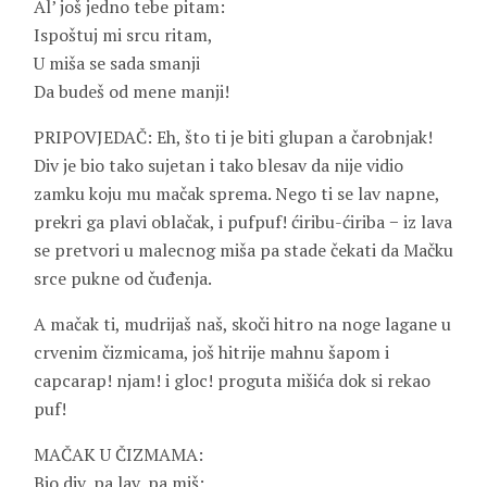
Al’ još jedno tebe pitam:
Ispoštuj mi srcu ritam,
U miša se sada smanji
Da budeš od mene manji!
PRIPOVJEDAČ: Eh, što ti je biti glupan a čarobnjak!
Div je bio tako sujetan i tako blesav da nije vidio
zamku koju mu mačak sprema. Nego ti se lav napne,
prekri ga plavi oblačak, i pufpuf! ćiribu-ćiriba − iz lava
se pretvori u malecnog miša pa stade čekati da Mačku
srce pukne od čuđenja.
A mačak ti, mudrijaš naš, skoči hitro na noge lagane u
crvenim čizmicama, još hitrije mahnu šapom i
capcarap! njam! i gloc! proguta mišića dok si rekao
puf!
MAČAK U ČIZMAMA:
Bio div, pa lav, pa miš: