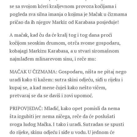
se sa svojom kćeri kraljevnom provoza kočijama i
pogleda sva silna imanja o kojima je Mačak u čizmama
pričao da ih njegov Markiz od Karabasa posjeduje!
A mačak, kad ču da će kralj tog i tog dana proći
kočijom seoskim drumom, otrča svome gospodaru,
kobajagi Markizu Karabasa, a u stvari siromašnom
najmlađem mlinarevom sinu, i reče mu:
MAČAK U ČIZMAMA: Gospodaru, ništa ne pitaj nego
uradi kako ti kažem: sutra skini odjeću, siđi u rijeku i
kupaj se, a kad mene čuješ kako nešto vičem,
pretvaraj se da se daviš i zovi upomoć.
PRIPOVJEDAČ: Mladić, kako opet pomisli da nema
šta izgubiti jer nema ničega, reče da će poslušati
svoga ludog Mačka. I tako i uradi. Sutradan se spusti
do rijeke, skinu odjeću i siđe u vodu. U jednom će