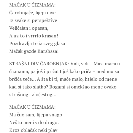
MAČAK U ČIZMAMA:
Čarobnjače, lijepi dive
Iz svake si perspektive
Veličajan i opasan,
A uz to i vrrrlo krasan!
Pozdravlja te iz sveg glasa
Mačak gazde Karabasa!
STRAŠNI DIV ČAROBNJAK: Vidi, vidi… Mica maca u
čizmama, pa još i priča! I još kako priča – med mu sa
brčića teče… A šta bi ti, mače malo, htjelo od mene
kad si tako slatko? Bogami si omekšao mene ovako
strašnog i zločestog…
MAČAK U ČIZMAMA:
Ma čuo sam, lijepa snago
Nešto meni vrlo drago:
Kroz oblačak neki plav