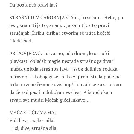
Da postaneš pravi lav?
STRAŠNI DIV ČAROBNJAK. Aha, to si čuo… Hehe, pa
jest, znam ti ja to, znam… Ja sam ti za to pravi
stručnjak. Ćiribu-ćiriba i stvorim se u šta hoćeš!
Gledaj sad.
PRIPOVJEDAČ: I stvarno, odjednom, kroz neki
plavkasti oblačak magle nestade strašnoga diva i
mačak ugleda strašnog lava – svog daljnjeg rođaka,
naravno − i kobajagi se toliko zaprepasti da pade na
leđa: crvene čizmice uvis hop! i uhvati se za srce kao
da će sad pasti u duboku nesvijest. A ispod oka u
stvari sve mudri Mačak glédi lukavo…
MAČAK U ČIZMAMA:
Vidi lava, majko mila!
Ti si, dive, strašna sila!