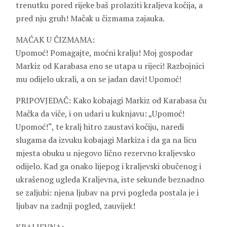
trenutku pored rijeke baš prolaziti kraljeva kočija, a
pred nju gruh! Mačak u čizmama zajauka.
MAČAK U ČIZMAMA:
Upomoć! Pomagajte, moćni kralju! Moj gospodar
Markiz od Karabasa eno se utapa u rijeci! Razbojnici
mu odijelo ukrali, a on se jadan davi! Upomoć!
PRIPOVJEDAČ: Kako kobajagi Markiz od Karabasa ču
Mačka da viče, i on udari u kuknjavu: „Upomoć!
Upomoć!“, te kralj hitro zaustavi kočiju, naredi
slugama da izvuku kobajagi Markiza i da ga na licu
mjesta obuku u njegovo lično rezervno kraljevsko
odijelo. Kad ga onako lijepog i kraljevski obučenog i
ukrašenog ugleda Kraljevna, iste sekunde beznadno
se zaljubi: njena ljubav na prvi pogleda postala je i
ljubav na zadnji pogled, zauvijek!