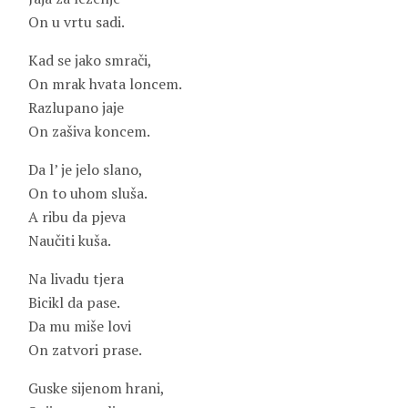
On u vrtu sadi.
Kad se jako smrači,
On mrak hvata loncem.
Razlupano jaje
On zašiva koncem.
Da l’ je jelo slano,
On to uhom sluša.
A ribu da pjeva
Naučiti kuša.
Na livadu tjera
Bicikl da pase.
Da mu miše lovi
On zatvori prase.
Guske sijenom hrani,