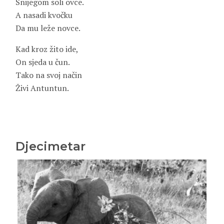
Snijegom soli ovce.
A nasadi kvočku
Da mu leže novce.
Kad kroz žito ide,
On sjeda u čun.
Tako na svoj način
Živi Antuntun.
Djecimetar