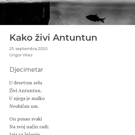
Kako živi Antuntun
25. septembra 2020.
Grigor Vitez
Djecimetar
U desetom selu
Živi Antuntun.
U njega je malko
Neobičan um.
On posao svaki
Na svoj način radi:
Jaja za leženje