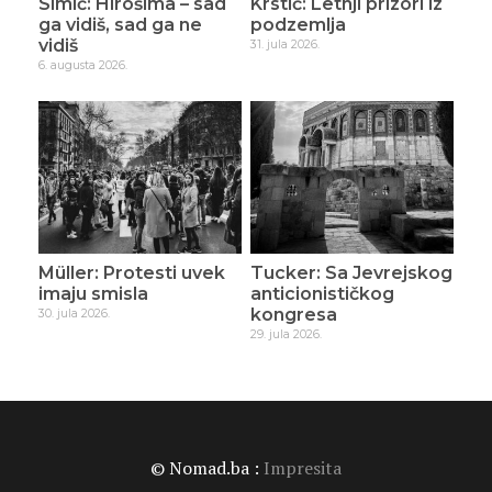
Simić: Hirošima – sad
Krstić: Letnji prizori iz
ga vidiš, sad ga ne
podzemlja
vidiš
31. jula 2026.
6. augusta 2026.
Müller: Protesti uvek
Tucker: Sa Jevrejskog
imaju smisla
anticionističkog
kongresa
30. jula 2026.
29. jula 2026.
© Nomad.ba :
Impresita