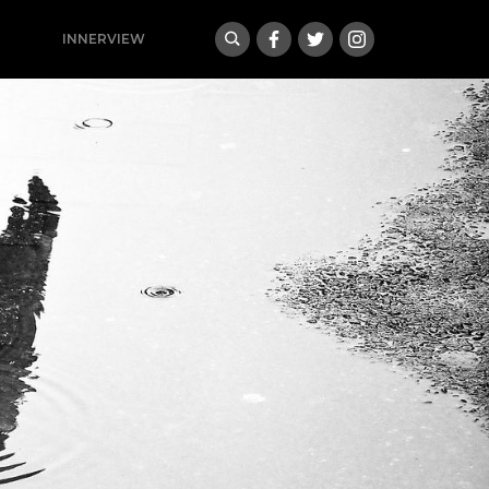
INNERVIEW