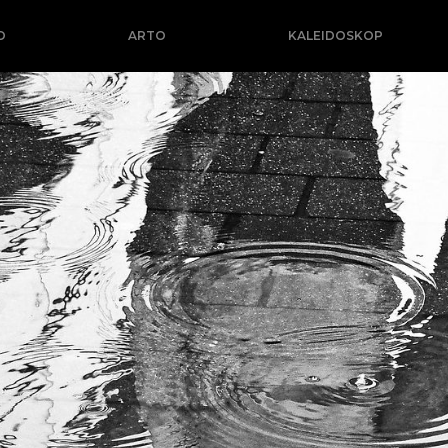
O
ARTO
KALEIDOSKOP