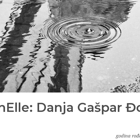
nElle: Danja Gašpar Đ
godina rođe