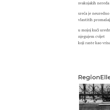
svakojakih nereda
sreća je neuredno
vlastitih promaša
u mojoj kući ured
njegujem cvijet
koji raste kao vris
RegionEll