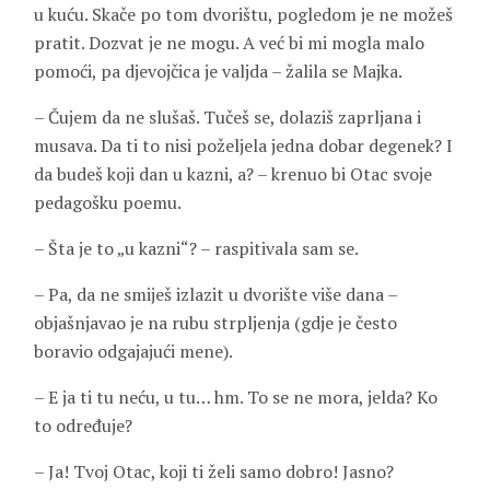
u kuću. Skače po tom dvorištu, pogledom je ne možeš
pratit. Dozvat je ne mogu. A već bi mi mogla malo
pomoći, pa djevojčica je valjda – žalila se Majka.
– Čujem da ne slušaš. Tučeš se, dolaziš zaprljana i
musava. Da ti to nisi poželjela jedna dobar degenek? I
da budeš koji dan u kazni, a? – krenuo bi Otac svoje
pedagošku poemu.
– Šta je to „u kazni“? – raspitivala sam se.
– Pa, da ne smiješ izlazit u dvorište više dana –
objašnjavao je na rubu strpljenja (gdje je često
boravio odgajajući mene).
– E ja ti tu neću, u tu… hm. To se ne mora, jelda? Ko
to određuje?
– Ja! Tvoj Otac, koji ti želi samo dobro! Jasno?