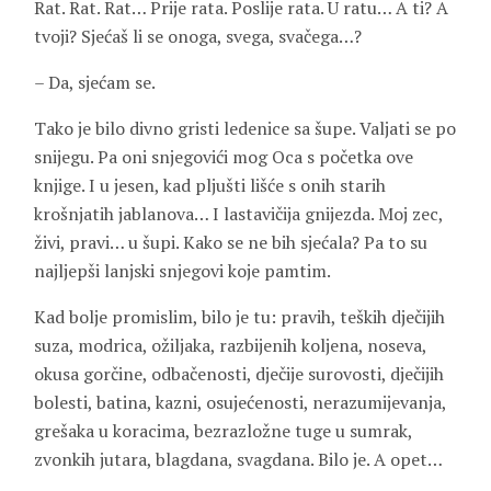
Rat. Rat. Rat… Prije rata. Poslije rata. U ratu… A ti? A
tvoji? Sjećaš li se onoga, svega, svačega…?
– Da, sjećam se.
Tako je bilo divno gristi ledenice sa šupe. Valjati se po
snijegu. Pa oni snjegovići mog Oca s početka ove
knjige. I u jesen, kad pljušti lišće s onih starih
krošnjatih jablanova… I lastavičija gnijezda. Moj zec,
živi, pravi… u šupi. Kako se ne bih sjećala? Pa to su
najljepši lanjski snjegovi koje pamtim.
Kad bolje promislim, bilo je tu: pravih, teških dječijih
suza, modrica, ožiljaka, razbijenih koljena, noseva,
okusa gorčine, odbačenosti, dječije surovosti, dječijih
bolesti, batina, kazni, osujećenosti, nerazumijevanja,
grešaka u koracima, bezrazložne tuge u sumrak,
zvonkih jutara, blagdana, svagdana. Bilo je. A opet…