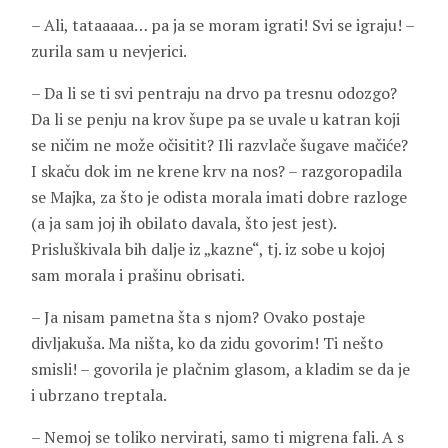
– Ali, tataaaaa… pa ja se moram igrati! Svi se igraju! –
zurila sam u nevjerici.
– Da li se ti svi pentraju na drvo pa tresnu odozgo?
Da li se penju na krov šupe pa se uvale u katran koji
se ničim ne može očisitit? Ili razvlače šugave mačiće?
I skaču dok im ne krene krv na nos? – razgoropadila
se Majka, za što je odista morala imati dobre razloge
(a ja sam joj ih obilato davala, što jest jest).
Prisluškivala bih dalje iz „kazne“, tj. iz sobe u kojoj
sam morala i prašinu obrisati.
– Ja nisam pametna šta s njom? Ovako postaje
divljakuša. Ma ništa, ko da zidu govorim! Ti nešto
smisli! – govorila je plačnim glasom, a kladim se da je
i ubrzano treptala.
– Nemoj se toliko nervirati, samo ti migrena fali. A s