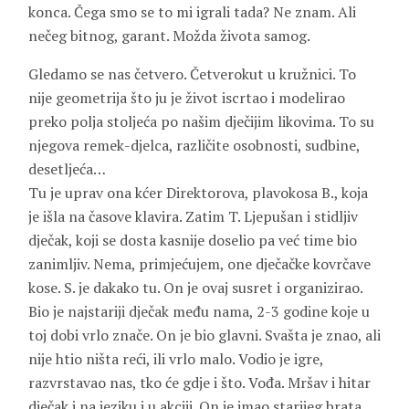
konca. Čega smo se to mi igrali tada? Ne znam. Ali
nečeg bitnog, garant. Možda života samog.
Gledamo se nas četvero. Četverokut u kružnici. To
nije geometrija što ju je život iscrtao i modelirao
preko polja stoljeća po našim dječijim likovima. To su
njegova remek-djelca, različite osobnosti, sudbine,
desetljeća…
Tu je uprav ona kćer Direktorova, plavokosa B., koja
je išla na časove klavira. Zatim T. Ljepušan i stidljiv
dječak, koji se dosta kasnije doselio pa već time bio
zanimljiv. Nema, primjećujem, one dječačke kovrčave
kose. S. je dakako tu. On je ovaj susret i organizirao.
Bio je najstariji dječak među nama, 2-3 godine koje u
toj dobi vrlo znače. On je bio glavni. Svašta je znao, ali
nije htio ništa reći, ili vrlo malo. Vodio je igre,
razvrstavao nas, tko će gdje i što. Vođa. Mršav i hitar
dječak i na jeziku i u akciji. On je imao starijeg brata