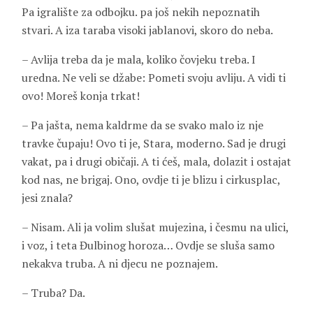
Pa igralište za odbojku. pa još nekih nepoznatih
stvari. A iza taraba visoki jablanovi, skoro do neba.
– Avlija treba da je mala, koliko čovjeku treba. I
uredna. Ne veli se džabe: Pometi svoju avliju. A vidi ti
ovo! Moreš konja trkat!
– Pa jašta, nema kaldrme da se svako malo iz nje
travke čupaju! Ovo ti je, Stara, moderno. Sad je drugi
vakat, pa i drugi običaji. A ti ćeš, mala, dolazit i ostajat
kod nas, ne brigaj. Ono, ovdje ti je blizu i cirkusplac,
jesi znala?
– Nisam. Ali ja volim slušat mujezina, i česmu na ulici,
i voz, i teta Đulbinog horoza… Ovdje se sluša samo
nekakva truba. A ni djecu ne poznajem.
– Truba? Da.