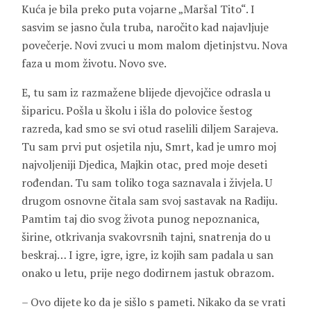
Kuća je bila preko puta vojarne „Maršal Tito“. I
sasvim se jasno čula truba, naročito kad najavljuje
povečerje. Novi zvuci u mom malom djetinjstvu. Nova
faza u mom životu. Novo sve.
E, tu sam iz razmažene blijede djevojčice odrasla u
šiparicu. Pošla u školu i išla do polovice šestog
razreda, kad smo se svi otud raselili diljem Sarajeva.
Tu sam prvi put osjetila nju, Smrt, kad je umro moj
najvoljeniji Djedica, Majkin otac, pred moje deseti
rođendan. Tu sam toliko toga saznavala i živjela. U
drugom osnovne čitala sam svoj sastavak na Radiju.
Pamtim taj dio svog života punog nepoznanica,
širine, otkrivanja svakovrsnih tajni, snatrenja do u
beskraj… I igre, igre, igre, iz kojih sam padala u san
onako u letu, prije nego dodirnem jastuk obrazom.
– Ovo dijete ko da je sišlo s pameti. Nikako da se vrati