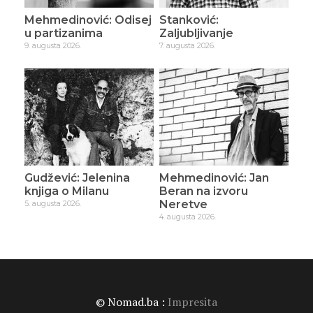
Mehmedinović: Odisej
Stanković:
u partizanima
Zaljubljivanje
9. augusta 2026.
7. augusta 2026.
Gudžević: Jelenina
Mehmedinović: Jan
knjiga o Milanu
Beran na izvoru
Neretve
5. augusta 2026.
4. augusta 2026.
© Nomad.ba :
Impresita