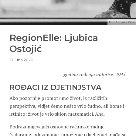
foto: Adrijana Vidić
RegionElle: Ljubica
Ostojić
21. juna 2020.
godina rođenja autorice: 1945.
ROĐACI IZ DJETINJSTVA
Ako pozornije promotrimo život, iz različitih
perspektiva, vidjet ćemo nešto vrlo čudno, ali bome i
istinito: život je vrlo sklon matematici. Aha.
Podrazumijevajući osnovne računske radnje
(sabiranje, oduzimanje, množenje i dijeljenje), nađu se