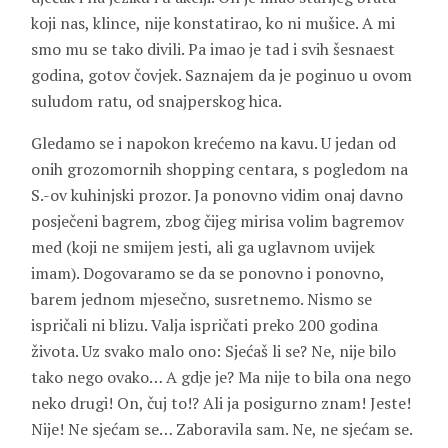
koji nas, klince, nije konstatirao, ko ni mušice. A mi
smo mu se tako divili. Pa imao je tad i svih šesnaest
godina, gotov čovjek. Saznajem da je poginuo u ovom
suludom ratu, od snajperskog hica.
Gledamo se i napokon krećemo na kavu. U jedan od
onih grozomornih shopping centara, s pogledom na
S.-ov kuhinjski prozor. Ja ponovno vidim onaj davno
posječeni bagrem, zbog čijeg mirisa volim bagremov
med (koji ne smijem jesti, ali ga uglavnom uvijek
imam). Dogovaramo se da se ponovno i ponovno,
barem jednom mjesečno, susretnemo. Nismo se
ispričali ni blizu. Valja ispričati preko 200 godina
života. Uz svako malo ono: Sjećaš li se? Ne, nije bilo
tako nego ovako… A gdje je? Ma nije to bila ona nego
neko drugi! On, čuj to!? Ali ja posigurno znam! Jeste!
Nije! Ne sjećam se… Zaboravila sam. Ne, ne sjećam se.