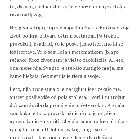
tu, dakako, i jednadžbe s više nepoznatih, i još štošta
razaznatljivog…
No, geometrija je uprav napadna. Sve te kružnice koje
život potkraj zatvara oštrim šestarom. Pa trokuti,
pravokuti, kvadrati, to je posve jasno iscrtano ili se
još iscrtava. Vrlo sam loša s matematikom (blago
rečeno). Kroz život sam je vješto zaobilazila. Ali eto,
ona mene nije. Sve što je trebalo sustiglo me je, ma
kamo bježala. Geometrija je tjerala svoje.
I eto, njih troje stajalo je na uglu ulice i čekalo me.
Susret poslije više od pola stoljeća. Tvorili su trokut
dok sam žurila da promijenim u četverokut. A znala
sam kako je to zapravo kružnica koju je on, život,
upravo kanio zatvoriti. Gledala su me radoznalo (kao
i ja njih) tri lica. U dubini svakog mogli su se
prepoznati likovi one davne djece, dva dječaka i