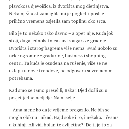
plavokosa djevojčica, iz dvorišta mog djetinjstva.
Neka nježnost zamaglila mi je pogled. i poslije
prilično vremena osjetila sam toplinu oko srca.
Bilo je to nekako tako davno – a opet nije. Kuća još
stoji, duga jednokatnica austrougarske gradnje.
Dvorišta i starog bagrema više nema. Svud uokolo su
neke ogromne zgradurine, business i shopping
centri. Ta kuća je osuđena na rušenje, više se ne
uklapa u nove trendove, ne odgovara suvremenim
potrebama.
Kad smo se tamo preselili, Baka i Djed došli su u
posjet jedne nedjelje. Na naselje.
– Ama mene ko da je vrijeme pregazilo. Ne bih se
mogla obiknut nikad. Hajd sobe i to, i nekako. I česma
u kuhinji. Ali vidi bolan te avlijetine?! Đe ti je to za