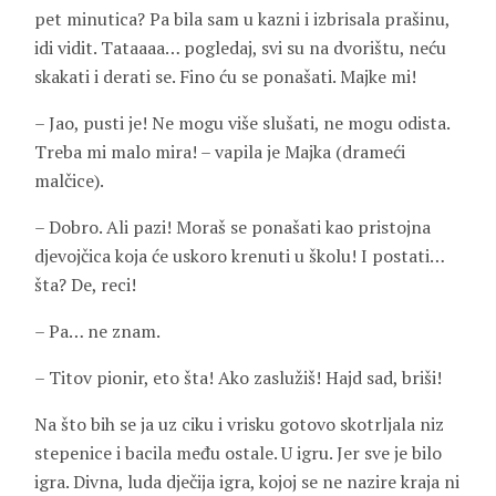
pet minutica? Pa bila sam u kazni i izbrisala prašinu,
idi vidit. Tataaaa… pogledaj, svi su na dvorištu, neću
skakati i derati se. Fino ću se ponašati. Majke mi!
– Jao, pusti je! Ne mogu više slušati, ne mogu odista.
Treba mi malo mira! – vapila je Majka (drameći
malčice).
– Dobro. Ali pazi! Moraš se ponašati kao pristojna
djevojčica koja će uskoro krenuti u školu! I postati…
šta? De, reci!
– Pa… ne znam.
– Titov pionir, eto šta! Ako zaslužiš! Hajd sad, briši!
Na što bih se ja uz ciku i vrisku gotovo skotrljala niz
stepenice i bacila među ostale. U igru. Jer sve je bilo
igra. Divna, luda dječija igra, kojoj se ne nazire kraja ni