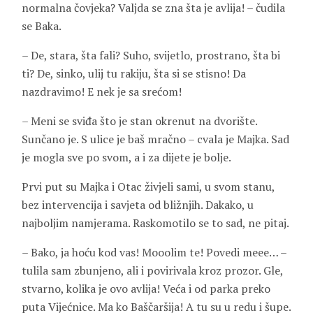
normalna čovjeka? Valjda se zna šta je avlija! – čudila
se Baka.
– De, stara, šta fali? Suho, svijetlo, prostrano, šta bi
ti? De, sinko, ulij tu rakiju, šta si se stisno! Da
nazdravimo! E nek je sa srećom!
– Meni se sviđa što je stan okrenut na dvorište.
Sunčano je. S ulice je baš mračno – cvala je Majka. Sad
je mogla sve po svom, a i za dijete je bolje.
Prvi put su Majka i Otac živjeli sami, u svom stanu,
bez intervencija i savjeta od bližnjih. Dakako, u
najboljim namjerama. Raskomotilo se to sad, ne pitaj.
– Bako, ja hoću kod vas! Mooolim te! Povedi meee… –
tulila sam zbunjeno, ali i povirivala kroz prozor. Gle,
stvarno, kolika je ovo avlija! Veća i od parka preko
puta Vijećnice. Ma ko Baščaršija! A tu su u redu i šupe.