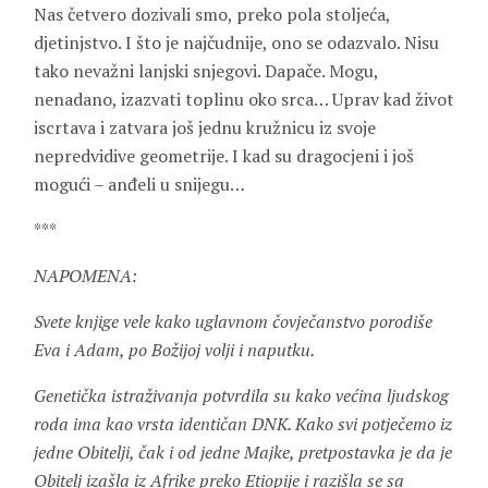
Nas četvero dozivali smo, preko pola stoljeća,
djetinjstvo. I što je najčudnije, ono se odazvalo. Nisu
tako nevažni lanjski snjegovi. Dapače. Mogu,
nenadano, izazvati toplinu oko srca… Uprav kad život
iscrtava i zatvara još jednu kružnicu iz svoje
nepredvidive geometrije. I kad su dragocjeni i još
mogući – anđeli u snijegu…
***
NAPOMENA:
Svete knjige vele kako uglavnom čovječanstvo porodiše
Eva i Adam, po Božijoj volji i naputku.
Genetička istraživanja potvrdila su kako većina ljudskog
roda ima kao vrsta identičan DNK. Kako svi potječemo iz
jedne Obitelji, čak i od jedne Majke, pretpostavka je da je
Obitelj izašla iz Afrike preko Etiopije i razišla se sa