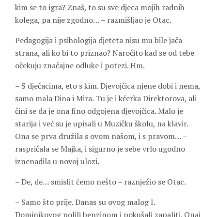
kim se to igra? Znaš, to su sve djeca mojih radnih
kolega, pa nije zgodno… – razmišljao je Otac.
Pedagogija i psihologija djeteta nisu mu bile jača
strana, ali ko bi to priznao? Naročito kad se od tebe
očekuju značajne odluke i potezi. Hm.
– S dječacima, eto s kim. Djevojčica njene dobi i nema,
samo mala Dina i Mira. Tu je i kćerka Direktorova, ali
čini se da je ona fino odgojena djevojčica. Malo je
starija i već su je upisali u Muzičku školu, na klavir.
Ona se prva družila s ovom našom, i s pravom… –
raspričala se Majka, i sigurno je sebe vrlo ugodno
iznenadila u novoj ulozi.
– De, de… smislit ćemo nešto – raznježio se Otac.
– Samo što prije. Danas su ovog malog I.
Dominikovog polili benzinom i pokušali zapaliti. Onaj