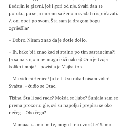
Bedrijin je glavni, još i gori od nje. Svaki dan se
potuku, pa se ja moram sa ženom svađati i ispričavati.
A oni opet po svom. Šta sam ja dragom bogu
zgriješila?
– Dobro. Nisam znao da je dotle došlo.
– Ih, kako bi i znao kad si stalno po tim sastancima?!
Ja sama s njom ne mogu izići nakraj! Ona je tvoja
koliko i moja! – povisila je Majka ton.
– Ma vidi mi ženice! Ja te takvu nikad nisam vidio!
Svašta! – čudio se Otac.
Tišina. Šta li sad rade? Možda se ljube? Šunjala sam se
prema prozoru: gle, svi su napolju i prepiru se oko
nečeg… Oko čega?
– Mamaaaa… molim te, mogu li na dvorište? Samo