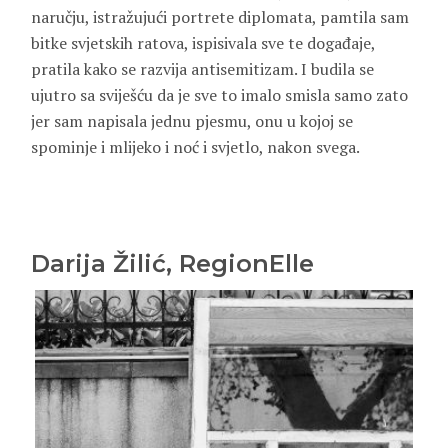
naručju, istražujući portrete diplomata, pamtila sam
bitke svjetskih ratova, ispisivala sve te događaje,
pratila kako se razvija antisemitizam. I budila se
ujutro sa sviješću da je sve to imalo smisla samo zato
jer sam napisala jednu pjesmu, onu u kojoj se
spominje i mlijeko i noć i svjetlo, nakon svega.
Darija Žilić, RegionElle