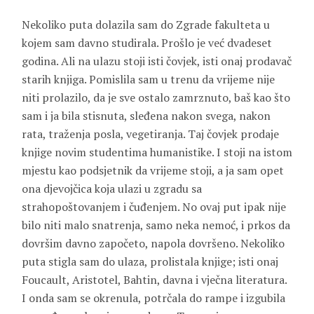
Nekoliko puta dolazila sam do Zgrade fakulteta u
kojem sam davno studirala. Prošlo je već dvadeset
godina. Ali na ulazu stoji isti čovjek, isti onaj prodavač
starih knjiga. Pomislila sam u trenu da vrijeme nije
niti prolazilo, da je sve ostalo zamrznuto, baš kao što
sam i ja bila stisnuta, sleđena nakon svega, nakon
rata, traženja posla, vegetiranja. Taj čovjek prodaje
knjige novim studentima humanistike. I stoji na istom
mjestu kao podsjetnik da vrijeme stoji, a ja sam opet
ona djevojčica koja ulazi u zgradu sa
strahopoštovanjem i čuđenjem. No ovaj put ipak nije
bilo niti malo snatrenja, samo neka nemoć, i prkos da
dovršim davno započeto, napola dovršeno. Nekoliko
puta stigla sam do ulaza, prolistala knjige; isti onaj
Foucault, Aristotel, Bahtin, davna i vječna literatura.
I onda sam se okrenula, potrčala do rampe i izgubila