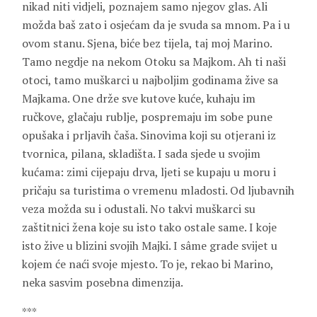
nikad niti vidjeli, poznajem samo njegov glas. Ali
možda baš zato i osjećam da je svuda sa mnom. Pa i u
ovom stanu. Sjena, biće bez tijela, taj moj Marino.
Tamo negdje na nekom Otoku sa Majkom. Ah ti naši
otoci, tamo muškarci u najboljim godinama žive sa
Majkama. One drže sve kutove kuće, kuhaju im
ručkove, glačaju rublje, pospremaju im sobe pune
opušaka i prljavih čaša. Sinovima koji su otjerani iz
tvornica, pilana, skladišta. I sada sjede u svojim
kućama: zimi cijepaju drva, ljeti se kupaju u moru i
pričaju sa turistima o vremenu mladosti. Od ljubavnih
veza možda su i odustali. No takvi muškarci su
zaštitnici žena koje su isto tako ostale same. I koje
isto žive u blizini svojih Majki. I sâme grade svijet u
kojem će naći svoje mjesto. To je, rekao bi Marino,
neka sasvim posebna dimenzija.
***