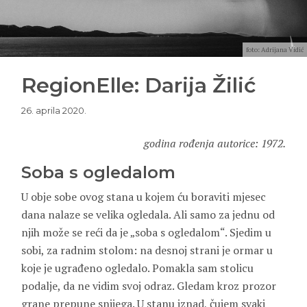
foto: Adrijana Vidić
RegionElle: Darija Žilić
26. aprila 2020.
godina rođenja autorice: 1972.
Soba s ogledalom
U obje sobe ovog stana u kojem ću boraviti mjesec
dana nalaze se velika ogledala. Ali samo za jednu od
njih može se reći da je „soba s ogledalom“. Sjedim u
sobi, za radnim stolom: na desnoj strani je ormar u
koje je ugrađeno ogledalo. Pomakla sam stolicu
podalje, da ne vidim svoj odraz. Gledam kroz prozor
grane prepune snijega. U stanu iznad, čujem svaki