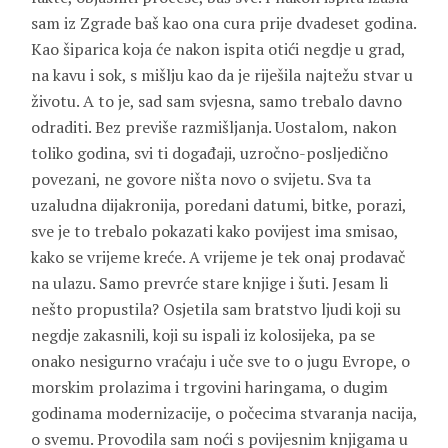
sam iz Zgrade baš kao ona cura prije dvadeset godina.
Kao šiparica koja će nakon ispita otići negdje u grad,
na kavu i sok, s mišlju kao da je riješila najtežu stvar u
životu. A to je, sad sam svjesna, samo trebalo davno
odraditi. Bez previše razmišljanja. Uostalom, nakon
toliko godina, svi ti događaji, uzročno-posljedično
povezani, ne govore ništa novo o svijetu. Sva ta
uzaludna dijakronija, poredani datumi, bitke, porazi,
sve je to trebalo pokazati kako povijest ima smisao,
kako se vrijeme kreće. A vrijeme je tek onaj prodavač
na ulazu. Samo prevrće stare knjige i šuti. Jesam li
nešto propustila? Osjetila sam bratstvo ljudi koji su
negdje zakasnili, koji su ispali iz kolosijeka, pa se
onako nesigurno vraćaju i uče sve to o jugu Evrope, o
morskim prolazima i trgovini haringama, o dugim
godinama modernizacije, o počecima stvaranja nacija,
o svemu. Provodila sam noći s povijesnim knjigama u