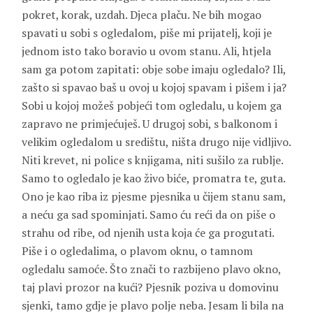
pokret, korak, uzdah. Djeca plaču. Ne bih mogao
spavati u sobi s ogledalom, piše mi prijatelj, koji je
jednom isto tako boravio u ovom stanu. Ali, htjela
sam ga potom zapitati: obje sobe imaju ogledalo? Ili,
zašto si spavao baš u ovoj u kojoj spavam i pišem i ja?
Sobi u kojoj možeš pobjeći tom ogledalu, u kojem ga
zapravo ne primjećuješ. U drugoj sobi, s balkonom i
velikim ogledalom u središtu, ništa drugo nije vidljivo.
Niti krevet, ni police s knjigama, niti sušilo za rublje.
Samo to ogledalo je kao živo biće, promatra te, guta.
Ono je kao riba iz pjesme pjesnika u čijem stanu sam,
a neću ga sad spominjati. Samo ću reći da on piše o
strahu od ribe, od njenih usta koja će ga progutati.
Piše i o ogledalima, o plavom oknu, o tamnom
ogledalu samoće. Što znači to razbijeno plavo okno,
taj plavi prozor na kući? Pjesnik poziva u domovinu
sjenki, tamo gdje je plavo polje neba. Jesam li bila na