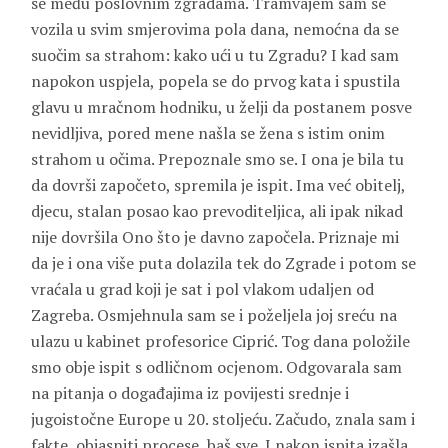
se među poslovnim zgradama. Tramvajem sam se
vozila u svim smjerovima pola dana, nemoćna da se
suočim sa strahom: kako ući u tu Zgradu? I kad sam
napokon uspjela, popela se do prvog kata i spustila
glavu u mračnom hodniku, u želji da postanem posve
nevidljiva, pored mene našla se žena s istim onim
strahom u očima. Prepoznale smo se. I ona je bila tu
da dovrši započeto, spremila je ispit. Ima već obitelj,
djecu, stalan posao kao prevoditeljica, ali ipak nikad
nije dovršila Ono što je davno započela. Priznaje mi
da je i ona više puta dolazila tek do Zgrade i potom se
vraćala u grad koji je sat i pol vlakom udaljen od
Zagreba. Osmjehnula sam se i poželjela joj sreću na
ulazu u kabinet profesorice Ciprić. Tog dana položile
smo obje ispit s odličnom ocjenom. Odgovarala sam
na pitanja o događajima iz povijesti srednje i
jugoistočne Europe u 20. stoljeću. Začudo, znala sam i
fakte, objasniti procese, baš sve. I nakon ispita izašla