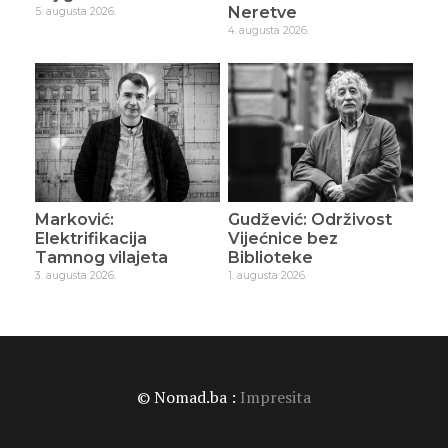
Neretve
5. augusta 2026.
4. augusta 2026.
Marković:
Gudžević: Održivost
Elektrifikacija
Vijećnice bez
Tamnog vilajeta
Biblioteke
3. augusta 2026.
1. augusta 2026.
© Nomad.ba :
Impresita