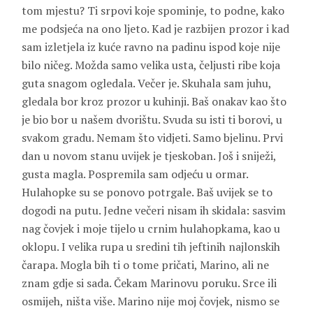
tom mjestu? Ti srpovi koje spominje, to podne, kako
me podsjeća na ono ljeto. Kad je razbijen prozor i kad
sam izletjela iz kuće ravno na padinu ispod koje nije
bilo ničeg. Možda samo velika usta, čeljusti ribe koja
guta snagom ogledala. Večer je. Skuhala sam juhu,
gledala bor kroz prozor u kuhinji. Baš onakav kao što
je bio bor u našem dvorištu. Svuda su isti ti borovi, u
svakom gradu. Nemam što vidjeti. Samo bjelinu. Prvi
dan u novom stanu uvijek je tjeskoban. Još i sniježi,
gusta magla. Pospremila sam odjeću u ormar.
Hulahopke su se ponovo potrgale. Baš uvijek se to
dogodi na putu. Jedne večeri nisam ih skidala: sasvim
nag čovjek i moje tijelo u crnim hulahopkama, kao u
oklopu. I velika rupa u sredini tih jeftinih najlonskih
čarapa. Mogla bih ti o tome pričati, Marino, ali ne
znam gdje si sada. Čekam Marinovu poruku. Srce ili
osmijeh, ništa više. Marino nije moj čovjek, nismo se