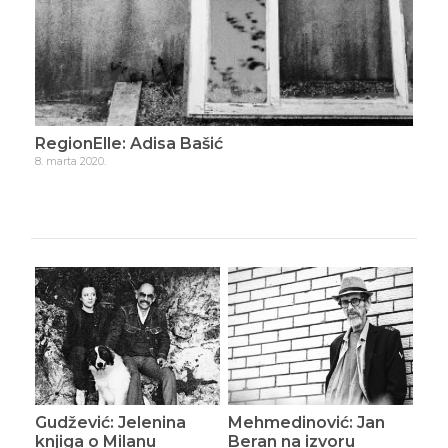
RegionElle: Adisa Bašić
Reg
8. marta 2020.
15. m
Gudžević: Jelenina
Mehmedinović: Jan
knjiga o Milanu
Beran na izvoru