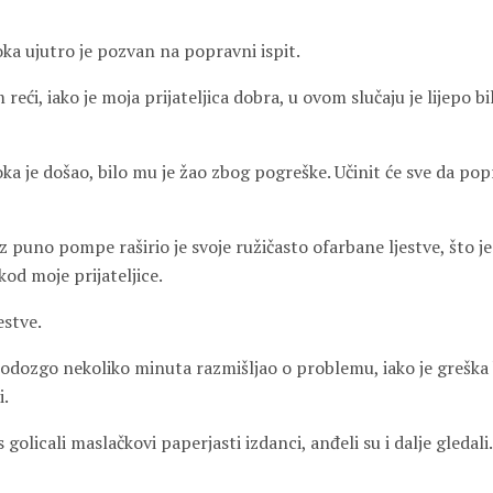
oka ujutro je pozvan na popravni ispit.
 reći, iako je moja prijateljica dobra, u ovom slučaju je lijepo bil
oka je došao, bilo mu je žao zbog pogreške. Učinit će sve da popr
ez puno pompe raširio je svoje ružičasto ofarbane ljestve, što je
od moje prijateljice.
estve.
i odozgo nekoliko minuta razmišljao o problemu, iako je greška
i.
 golicali maslačkovi paperjasti izdanci, anđeli su i dalje gledal