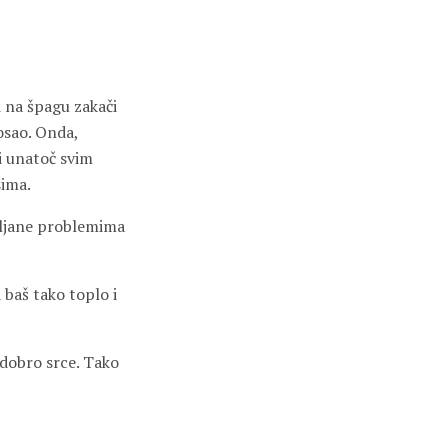
i na špagu zakači
osao. Onda,
 i unatoč svim
sima.
mrljane problemima
 baš tako toplo i
a dobro srce. Tako