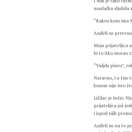
I dok je tako razm
maslačka sljubila 
“Kakvu kosu ima Ma
Anđeli su prevrnu
Moja prijateljica s
bi to itko morao zn
“Valjda plavu”, rek
Naravno, i u tim t
kosom nije isto št
Ličilac je šutio. N
prijateljica još 
i ispod njih prom
Anđeli su na to po