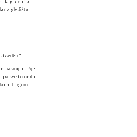
ila je ona to i
 kuta gledišta
Matovilku.”
an nasmijan. Pije
c, pa sve to onda
 nekom drugom