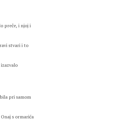
o preče, i njoj i
avi stvari i to
 izazvalo
 bila pri samom
i. Onaj s ormarića