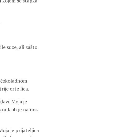
 u kojem se stapka
.
ile suze, ali zašto
 s čokoladnom
ije crte lica.
glavi. Moja je
knula ih je na nos
oja je prijateljica