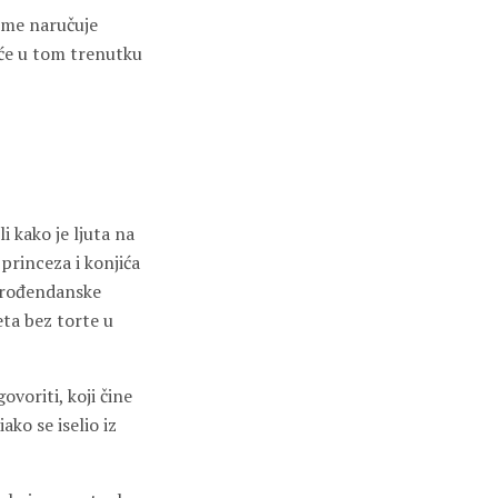
jeme naručuje
 će u tom trenutku
i kako je ljuta na
 princeza i konjića
a rođendanske
eta bez torte u
ovoriti, koji čine
ako se iselio iz