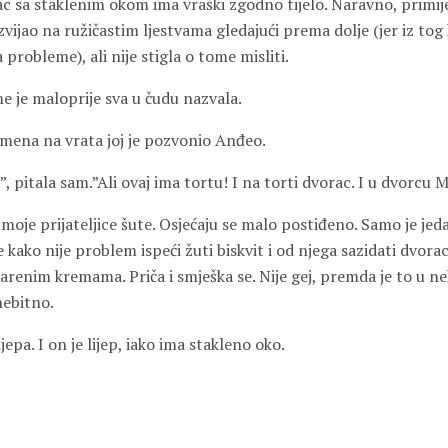
ilac sa staklenim okom ima vraški zgodno tijelo. Naravno, primijet
izvijao na ružičastim ljestvama gledajući prema dolje (jer iz tog
a probleme), ali nije stigla o tome misliti.
me je maloprije sva u čudu nazvala.
emena na vrata joj je pozvonio Anđeo.
”, pitala sam.”Ali ovaj ima tortu! I na torti dvorac. I u dvorcu 
 moje prijateljice šute. Osjećaju se malo postiđeno. Samo je jed
e kako nije problem ispeći žuti biskvit i od njega sazidati dvora
i šarenim kremama. Priča i smješka se. Nije gej, premda je to u
nebitno.
ijepa. I on je lijep, iako ima stakleno oko.