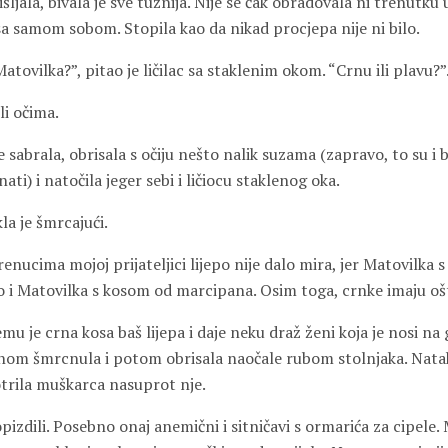
išljala, bivala je sve tužnija. Nije se čak obradovala ni trenutku
sa samom sobom. Stopila kao da nikad procjepa nije ni bilo.
tovilka?”, pitao je ličilac sa staklenim okom. “Crnu ili plavu?”
li očima.
e sabrala, obrisala s očiju nešto nalik suzama (zapravo, to su i b
ati) i natočila jeger sebi i ličiocu staklenog oka.
la je šmrcajući.
renucima mojoj prijateljici lijepo nije dalo mira, jer Matovilka
o i Matovilka s kosom od marcipana. Osim toga, crnke imaju oštr
jemu je crna kosa baš lijepa i daje neku draž ženi koja je nosi na 
jednom šmrcnula i potom obrisala naočale rubom stolnjaka. Nata
otrila muškarca nasuprot nje.
pizdili. Posebno onaj anemični i sitničavi s ormarića za cipele. M