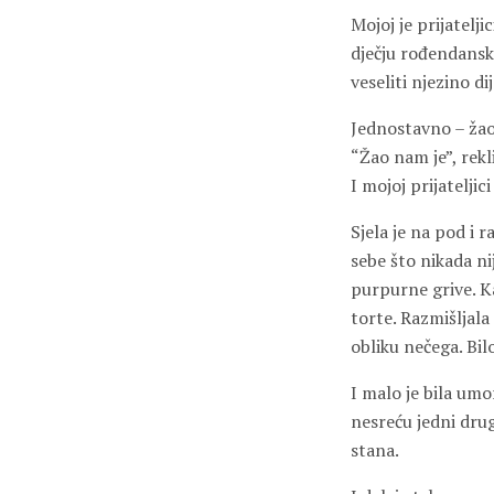
Mojoj je prijatelj
dječju rođendansku
veseliti njezino dij
Jednostavno – žao.
“Žao nam je”, rekl
I mojoj prijateljic
Sjela je na pod i r
sebe što nikada nij
purpurne grive. Ka
torte. Razmišljala
obliku nečega. Bil
I malo je bila umor
nesreću jedni drugi
stana.