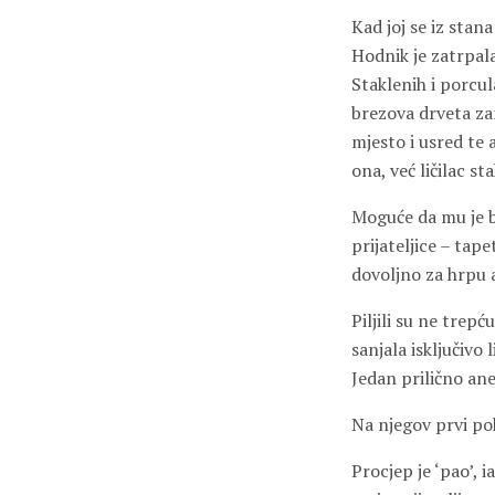
Kad joj se iz stana
Hodnik je zatrpala
Staklenih i porcula
brezova drveta za
mjesto i usred te 
ona, već ličilac st
Moguće da mu je ba
prijateljice – tap
dovoljno za hrpu 
Piljili su ne trepć
sanjala isključivo
Jedan prilično ane
Na njegov prvi pokl
Procjep je ‘pao’,