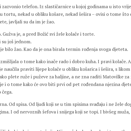
ici zazvonio telefon. Iz slastičarnice u kojoj godinama u isto vri
 tortu, nekad u obliku košare, nekad šešira – ovisi o tome što
ete, javljali su da im je žao.
 Gužva je, a pred Božić svi žele kolače i torte.
i su još jednom.
i je bilo žao. Kao da je ona birala termin rođenja svoga djeteta.
azmišljala o tome kako inače rado i dobro kuha. I pravi kolače. Al
e naučila praviti lijepe kolače u obliku košarica i šešira, s likom
ko plete ruže i puževe za haljine, a ne zna raditi Matovilke z
 je i o tome kako će ovo biti prvi od pet rođendana njezina djet
o čega.
na. Od spisa. Od ljudi koji se u tim spisima svađaju i ne žele dog
ma. I od nervoznih šefova i snijega koji se topi. I bivšeg muža, i