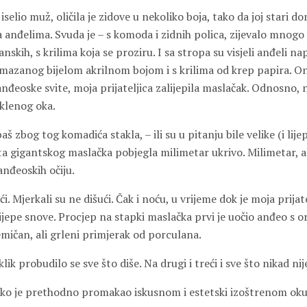
 iselio muž, oličila je zidove u nekoliko boja, tako da joj stari d
 anđelima. Svuda je – s komoda i zidnih polica, zijevalo mnogo
nskih, s krilima koja se proziru. I sa stropa su visjeli anđeli na
mazanog bijelom akrilnom bojom i s krilima od krep papira. On
anđeoske svite, moja prijateljica zalijepila maslačak. Odnosno, ni
aklenog oka.
š zbog tog komadića stakla, – ili su u pitanju bile velike (i lije
eta gigantskog maslačka pobjegla milimetar ukrivo. Milimetar, a
anđeoskih očiju.
ući. Mjerkali su ne dišući. Čak i noću, u vrijeme dok je moja prijat
 lijepe snove. Procjep na stapki maslačka prvi je uočio anđeo s o
mičan, ali grleni primjerak od porculana.
ik probudilo se sve što diše. Na drugi i treći i sve što nikad nije
 iako je prethodno promakao iskusnom i estetski izoštrenom oku