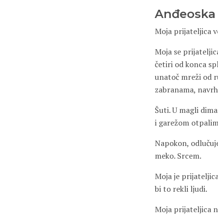
Anđeoska 
Moja prijateljica vo
Moja se prijatelji
četiri od konca s
unatoč mreži od ru
zabranama, navrh 
Šuti. U magli dima
i garežom otpalim 
Napokon, odlučuje 
meko. Srcem.
Moja je prijateljic
bi to rekli ljudi.
Moja prijateljica n