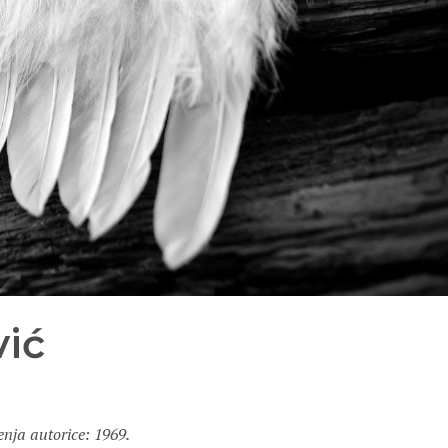
vić
nja autorice: 1969.