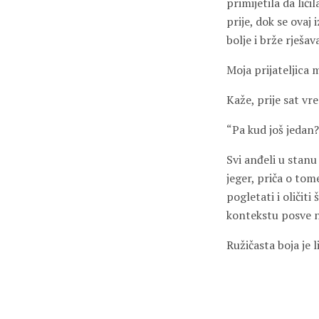
primijetila da lič
prije, dok se ovaj 
bolje i brže rješav
Moja prijateljica 
Kaže, prije sat vr
“Pa kud još jedan?
Svi anđeli u stanu
jeger, priča o tom
pogletati i oličit
kontekstu posve 
Ružičasta boja je l