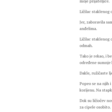
moje prijateljice.
Ličilac staklenog 
Jer, zaboravila sam
anđelima.
Ličilac staklenog 
odmah.
Tako je rekao, i b
određene sumnje k
Dakle, ružičaste lj
Popeo se na njih 
korijenu. Na stapk
Dok su ličiočev nos
za cipele osobito.