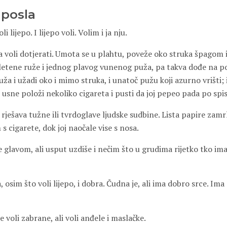
posla
li lijepo. I lijepo voli. Volim i ja nju.
ca voli dotjerati. Umota se u plahtu, poveže oko struka špagom 
pletene ruže i jednog plavog vunenog puža, pa takva dođe na p
ža i užadi oko i mimo struka, i unatoč pužu koji azurno vrišti;
usne položi nekoliko cigareta i pusti da joj pepeo pada po spi
 rješava tužne ili tvrdoglave ljudske sudbine. Lista papire za
s cigarete, dok joj naočale vise s nosa.
glavom, ali usput uzdiše i nečim što u grudima rijetko tko ima
a, osim što voli lijepo, i dobra. Čudna je, ali ima dobro srce. Im
e voli zabrane, ali voli anđele i maslačke.