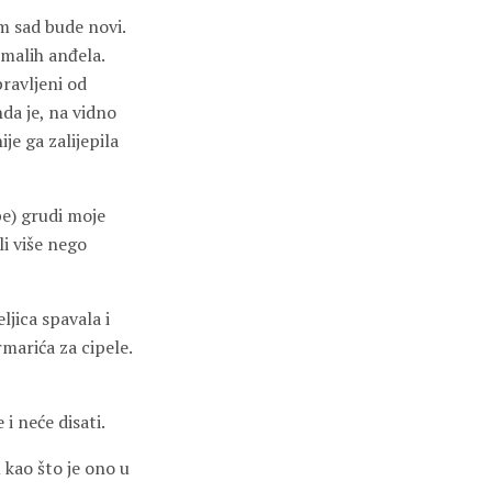
om sad bude novi.
 malih anđela.
pravljeni od
da je, na vidno
je ga zalijepila
pe) grudi moje
li više nego
eljica spavala i
rmarića za cipele.
 i neće disati.
 kao što je ono u