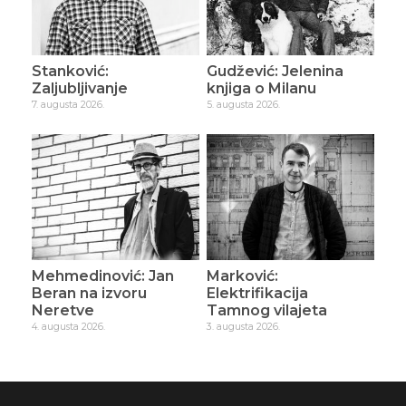
Stanković:
Gudžević: Jelenina
Zaljubljivanje
knjiga o Milanu
7. augusta 2026.
5. augusta 2026.
Mehmedinović: Jan
Marković:
Beran na izvoru
Elektrifikacija
Neretve
Tamnog vilajeta
4. augusta 2026.
3. augusta 2026.