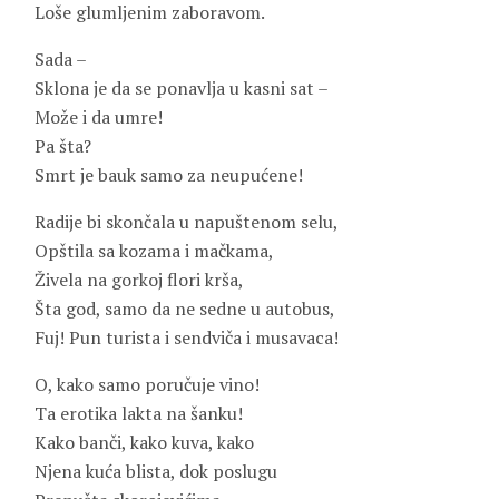
Loše glumljenim zaboravom.
Sada –
Sklona je da se ponavlja u kasni sat –
Može i da umre!
Pa šta?
Smrt je bauk samo za neupućene!
Radije bi skončala u napuštenom selu,
Opštila sa kozama i mačkama,
Živela na gorkoj flori krša,
Šta god, samo da ne sedne u autobus,
Fuj! Pun turista i sendviča i musavaca!
O, kako samo poručuje vino!
Ta erotika lakta na šanku!
Kako banči, kako kuva, kako
Njena kuća blista, dok poslugu