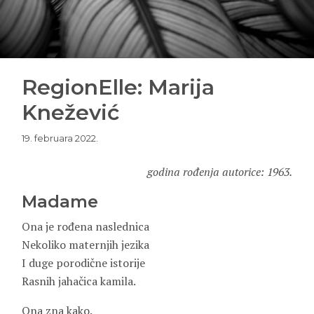
RegionElle: Marija
Knežević
19. februara 2022.
godina rođenja autorice: 1963.
Madame
Ona je rođena naslednica
Nekoliko maternjih jezika
I duge porodične istorije
Rasnih jahačica kamila.
Ona zna kako.