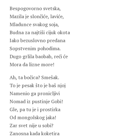
Bespogovorno svetska,
Mazila je slončiće, laviće,
Mladunce svakog soja,
Budna za najtiši cijuk okota
Iako bezuslovno predana
Sopstvenim pohodima.
Dugo grlila baobab, reći će
Mora da lizne more!
Ah, ta bočica? Smešak.
To je pesak što je baš njoj
Namenio ga pronicljivi
Nomad iz pustinje Gobi!
Gle, pa tu je i prostirka
Od mongolskog jaka!
Zar svet nije u sobi?
Zanosna kada koketira