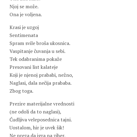
Njoj se može.
Ona je voljena.
Krasi je uzgoj
Sentimenata
Spram svile broša ukosnica.
Vaspitanje čuvanja u sebi.
Tek odabranima pokaže
Presovani list kalateje
Koji je njenoj prababi, nežno,
Naglasi, dala nečija prababa.
Zbog toga.
Prezire materijalne vrednosti
(ne odoli da to naglasi),
Ćudljiva veleposednica tajni.
Uostalom, hir je uvek šik!
Ne preza da igra na ziher.