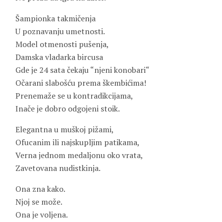
Šampionka takmičenja
U poznavanju umetnosti.
Model otmenosti pušenja,
Damska vladarka bircusa
Gde je 24 sata čekaju “njeni konobari“
Očarani slabošću prema škembićima!
Prenemaže se u kontradikcijama,
Inače je dobro odgojeni stoik.
Elegantna u muškoj pižami,
Ofucanim ili najskupljim patikama,
Verna jednom medaljonu oko vrata,
Zavetovana nudistkinja.
Ona zna kako.
Njoj se može.
Ona je voljena.