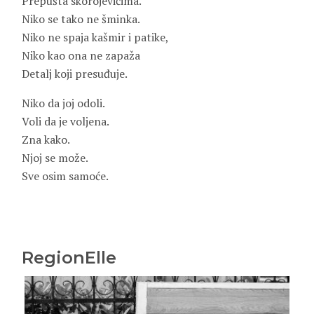
Prepušta skorojevićima.
Niko se tako ne šminka.
Niko ne spaja kašmir i patike,
Niko kao ona ne zapaža
Detalj koji presuđuje.
Niko da joj odoli.
Voli da je voljena.
Zna kako.
Njoj se može.
Sve osim samoće.
RegionElle