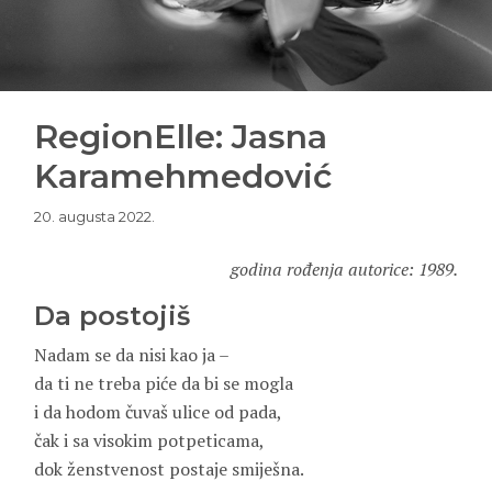
RegionElle: Jasna
Karamehmedović
20. augusta 2022.
godina rođenja autorice: 1989.
Da postojiš
Nadam se da nisi kao ja –
da ti ne treba piće da bi se mogla
i da hodom čuvaš ulice od pada,
čak i sa visokim potpeticama,
dok ženstvenost postaje smiješna.