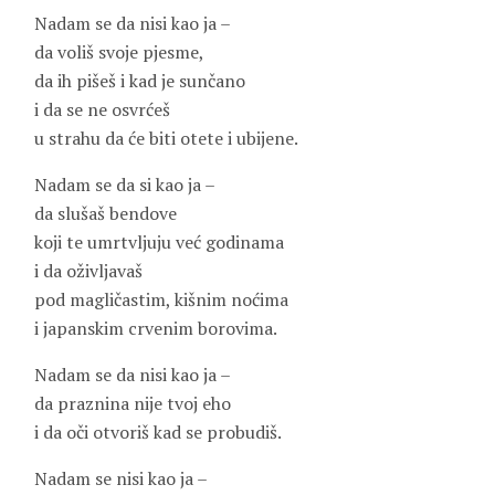
Nadam se da nisi kao ja –
da voliš svoje pjesme,
da ih pišeš i kad je sunčano
i da se ne osvrćeš
u strahu da će biti otete i ubijene.
Nadam se da si kao ja –
da slušaš bendove
koji te umrtvljuju već godinama
i da oživljavaš
pod magličastim, kišnim noćima
i japanskim crvenim borovima.
Nadam se da nisi kao ja –
da praznina nije tvoj eho
i da oči otvoriš kad se probudiš.
Nadam se nisi kao ja –