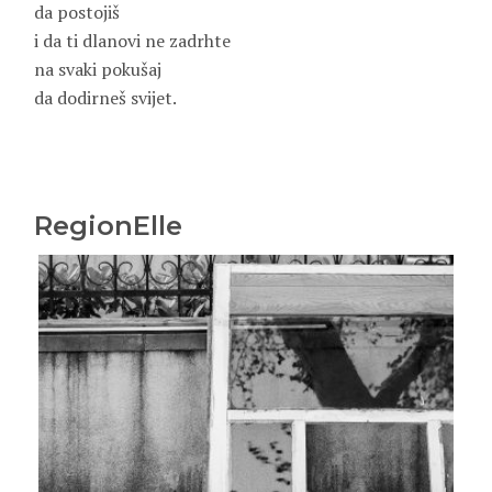
da postojiš
i da ti dlanovi ne zadrhte
na svaki pokušaj
da dodirneš svijet.
RegionElle