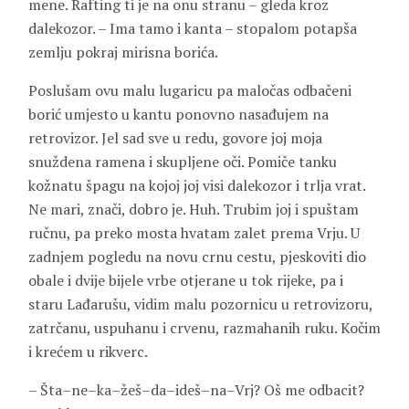
mene. Rafting ti je na onu stranu – gleda kroz
dalekozor. – Ima tamo i kanta – stopalom potapša
zemlju pokraj mirisna borića.
Poslušam ovu malu lugaricu pa maločas odbačeni
borić umjesto u kantu ponovno nasađujem na
retrovizor. Jel sad sve u redu, govore joj moja
snuždena ramena i skupljene oči. Pomiče tanku
kožnatu špagu na kojoj joj visi dalekozor i trlja vrat.
Ne mari, znači, dobro je. Huh. Trubim joj i spuštam
ručnu, pa preko mosta hvatam zalet prema Vrju. U
zadnjem pogledu na novu crnu cestu, pjeskoviti dio
obale i dvije bijele vrbe otjerane u tok rijeke, pa i
staru Lađarušu, vidim malu pozornicu u retrovizoru,
zatrčanu, uspuhanu i crvenu, razmahanih ruku. Kočim
i krećem u rikverc.
– Šta–ne–ka–žeš–da–ideš–na–Vrj? Oš me odbacit?