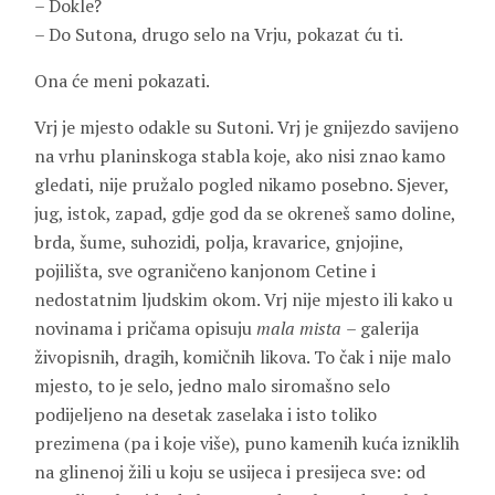
– Dokle?
– Do Sutona, drugo selo na Vrju, pokazat ću ti.
Ona će meni pokazati.
Vrj je mjesto odakle su Sutoni. Vrj je gnijezdo savijeno
na vrhu planinskoga stabla koje, ako nisi znao kamo
gledati, nije pružalo pogled nikamo posebno. Sjever,
jug, istok, zapad, gdje god da se okreneš samo doline,
brda, šume, suhozidi, polja, kravarice, gnjojine,
pojilišta, sve ograničeno kanjonom Cetine i
nedostatnim ljudskim okom. Vrj nije mjesto ili kako u
novinama i pričama opisuju
mala mista
– galerija
živopisnih, dragih, komičnih likova. To čak i nije malo
mjesto, to je selo, jedno malo siromašno selo
podijeljeno na desetak zaselaka i isto toliko
prezimena (pa i koje više), puno kamenih kuća izniklih
na glinenoj žili u koju se usijeca i presijeca sve: od