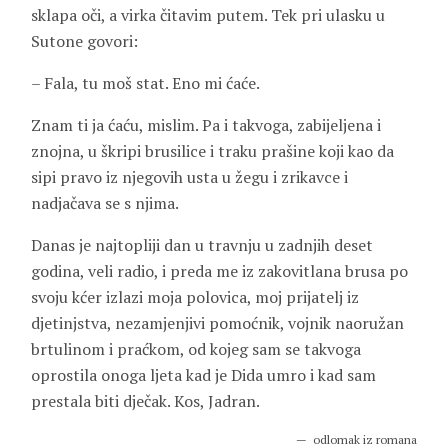
sklapa oči, a virka čitavim putem. Tek pri ulasku u
Sutone govori:
– Fala, tu moš stat. Eno mi ćaće.
Znam ti ja ćaću, mislim. Pa i takvoga, zabijeljena i
znojna, u škripi brusilice i traku prašine koji kao da
sipi pravo iz njegovih usta u žegu i zrikavce i
nadjačava se s njima.
Danas je najtopliji dan u travnju u zadnjih deset
godina, veli radio, i preda me iz zakovitlana brusa po
svoju kćer izlazi moja polovica, moj prijatelj iz
djetinjstva, nezamjenjivi pomoćnik, vojnik naoružan
brtulinom i praćkom, od kojeg sam se takvoga
oprostila onoga ljeta kad je Dida umro i kad sam
prestala biti dječak. Kos, Jadran.
odlomak iz romana