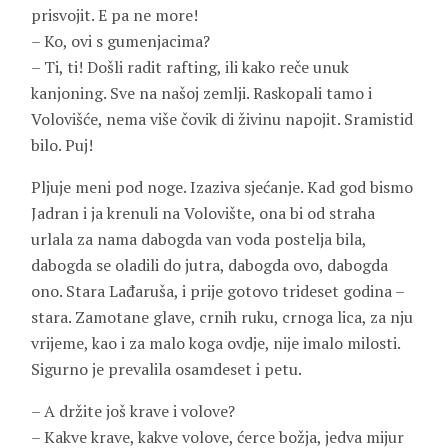
prisvojit. E pa ne more!
– Ko, ovi s gumenjacima?
– Ti, ti! Došli radit rafting, ili kako reče unuk
kanjoning. Sve
na našoj zemlji. Raskopali tamo i
Volovišće, nema više čovik di živinu napojit. Sramistid
bilo. Puj!
Pljuje meni pod noge. Izaziva sjećanje. Kad god bismo
Jadran i ja krenuli na Volovište, ona bi od straha
urlala za nama dabogda van voda postelja bila,
dabogda se oladili do jutra, dabogda ovo, dabogda
ono. Stara Lađaruša, i prije gotovo trideset godina –
stara. Zamotane glave, crnih ruku, crnoga lica, za nju
vrijeme, kao i za malo koga ovdje, nije imalo milosti.
Sigurno je prevalila osamdeset i petu.
– A držite još krave i volove?
– Kakve krave, kakve volove, ćerce božja, jedva mijur