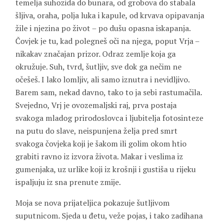
temelja suhozida do bunara, od grobova do stabala
šljiva, oraha, polja luka i kapule, od krvava opipavanja
žile i njezina po život – po dušu opasna iskapanja.
Čovjek je tu, kad polegneš oči na njega, poput Vrja –
nikakav značajan prizor. Odraz zemlje koja ga
okružuje. Suh, tvrd, šutljiv, sve dok ga nečim ne
očešeš. I lako lomljiv, ali samo iznutra i nevidljivo.
Barem sam, nekad davno, tako to ja sebi rastumačila.
Svejedno, Vrj je ovozemaljski raj, prva postaja
svakoga mladog prirodoslovca i ljubitelja fotosinteze
na putu do slave, neispunjena želja pred smrt
svakoga čovjeka koji je šakom ili golim okom htio
grabiti ravno iz izvora života. Makar i veslima iz
gumenjaka, uz urlike koji iz krošnji i gustiša u rijeku
ispaljuju iz sna prenute zmije.
Moja se nova prijateljica pokazuje šutljivom
suputnicom. Sjeda u đetu, veže pojas, i tako zadihana