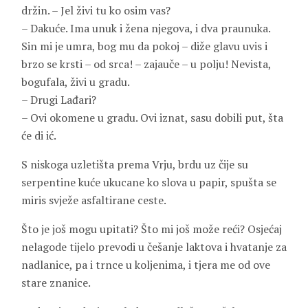
držin. – Jel živi tu ko osim vas?
– Dakuće. Ima unuk i žena njegova, i dva praunuka.
Sin mi
je umra, bog mu da pokoj – diže glavu uvis i
brzo se krsti – od srca! – zajauče – u polju! Nevista,
bogufala, živi u gradu.
– Drugi Lađari?
– Ovi okomene u gradu. Ovi iznat, sasu dobili put, šta
će di ić.
S niskoga uzletišta prema Vrju, brdu uz čije su
serpentine kuće ukucane ko slova u papir, spušta se
miris svježe asfaltirane ceste.
Što je još mogu upitati? Što mi još može reći? Osjećaj
nelagode tijelo prevodi u češanje laktova i hvatanje za
nadlanice, pa i trnce u koljenima, i tjera me od ove
stare znanice.