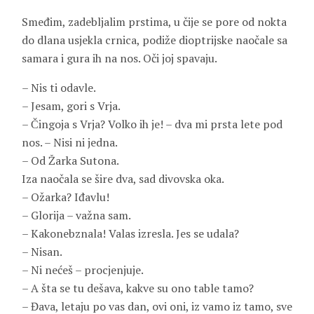
Smeđim, zadebljalim prstima, u čije se pore od nokta
do dlana usjekla crnica, podiže dioptrijske naočale sa
samara i gura ih na nos. Oči joj spavaju.
– Nis ti odavle.
– Jesam, gori s Vrja.
– Čingoja s Vrja? Volko ih je! – dva mi prsta lete pod
nos. – Nisi
ni jedna.
– Od Žarka Sutona.
Iza naočala se šire dva, sad divovska oka.
– Ožarka? Iđavlu!
– Glorija – važna sam.
– Kakonebznala! Valas izresla. Jes se udala?
– Nisan.
– Ni nećeš – procjenjuje.
– A šta se tu dešava, kakve su ono table tamo?
– Đava, letaju po vas dan, ovi oni, iz vamo iz tamo, sve