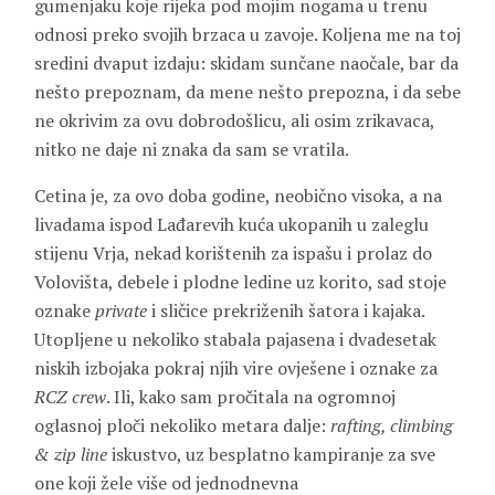
gumenjaku koje rijeka pod mojim nogama u trenu
odnosi preko svojih brzaca u zavoje. Koljena me na toj
sredini dvaput izdaju: skidam sunčane naočale, bar da
nešto prepoznam, da mene nešto prepozna, i da sebe
ne okrivim za ovu dobrodošlicu, ali osim zrikavaca,
nitko ne daje ni znaka da sam se vratila.
Cetina je, za ovo doba godine, neobično visoka, a na
livadama ispod Lađarevih kuća ukopanih u zaleglu
stijenu Vrja, nekad korištenih za ispašu i prolaz do
Volovišta, debele i plodne ledine uz korito, sad stoje
oznake
private
i sličice prekriženih šatora i kajaka.
Utopljene u nekoliko stabala pajasena i dvadesetak
niskih izbojaka pokraj njih vire ovješene i oznake za
RCZ crew
. Ili, kako sam pročitala na ogromnoj
oglasnoj ploči nekoliko metara dalje:
rafting, climbing
& zip line
iskustvo, uz besplatno kampiranje za sve
one koji žele više od jednodnevna