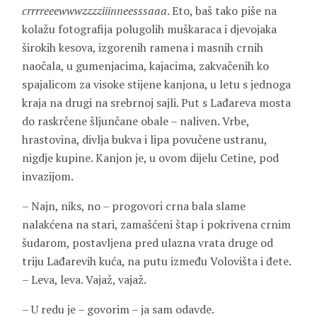
crrrreeewwwzzzziiinneesssaaa
. Eto, baš tako piše na
kolažu fotografija polugolih muškaraca i djevojaka
širokih kesova, izgorenih ramena i masnih crnih
naočala, u gumenjacima, kajacima, zakvačenih ko
spajalicom za visoke stijene kanjona, u letu s jednoga
kraja na drugi na srebrnoj sajli. Put s Lađareva mosta
do raskrčene šljunčane obale – naliven. Vrbe,
hrastovina, divlja bukva i lipa povučene ustranu,
nigdje kupine. Kanjon je, u ovom dijelu Cetine, pod
invazijom.
– Najn, niks, no – progovori crna bala slame
nalakćena na stari, zamašćeni štap i pokrivena crnim
šudarom, postavljena pred ulazna vrata druge od
triju Lađarevih kuća, na putu između Volovišta i đete.
– Leva, leva. Vajaž, vajaž.
– U redu je – govorim – ja sam odavde.