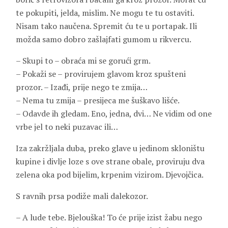
te pokupiti, jelda, mislim. Ne mogu te tu ostaviti.
Nisam tako naučena. Spremit ću te u portapak. Ili
možda samo dobro zašlajfati gumom u rikvercu.
– Skupi to – obraća mi se gorući grm.
– Pokaži se – provirujem glavom kroz spušteni
prozor. – Izađi, prije nego te zmija…
– Nema tu zmija – presijeca me šuškavo lišće.
– Odavde ih gledam. Eno, jedna, dvi… Ne vidim od one
vrbe jel to neki puzavac ili…
Iza zakržljala duba, preko glave u jedinom skloništu
kupine i divlje loze s ove strane obale, proviruju dva
zelena oka pod bijelim, krpenim vizirom. Djevojčica.
S ravnih prsa podiže mali dalekozor.
– A lude tebe. Bjelouška! To će prije izist žabu nego