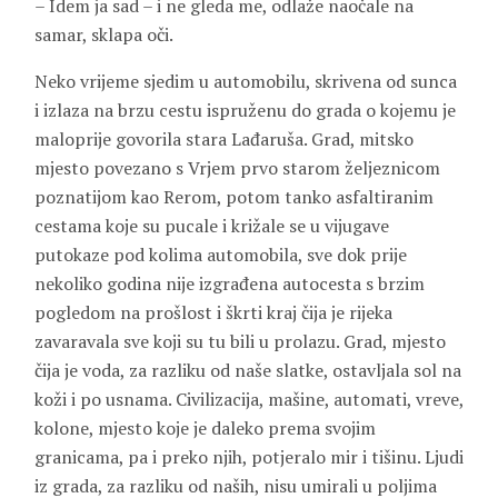
– Idem ja sad – i ne gleda me, odlaže naočale na
samar, sklapa oči.
Neko vrijeme sjedim u automobilu, skrivena od sunca
i izlaza na brzu cestu ispruženu do grada o kojemu je
maloprije govorila stara Lađaruša. Grad, mitsko
mjesto povezano s Vrjem prvo starom željeznicom
poznatijom kao Rerom, potom tanko asfaltiranim
cestama koje su pucale i križale se u vijugave
putokaze pod kolima automobila, sve dok prije
nekoliko godina nije izgrađena autocesta s brzim
pogledom na prošlost i škrti kraj čija je rijeka
zavaravala sve koji su tu bili u prolazu. Grad, mjesto
čija je voda, za razliku od naše slatke, ostavljala sol na
koži i po usnama. Civilizacija, mašine, automati, vreve,
kolone, mjesto koje je daleko prema svojim
granicama, pa i preko njih, potjeralo mir i tišinu. Ljudi
iz grada, za razliku od naših, nisu umirali u poljima