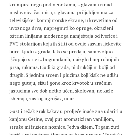
krumpira nego pod neonkama, s glavama iznad
naslovnica časopisa, s glavama priljubljenima za
televizijske i kompjutorske ekrane, u krevetima od
uvoznoga drva, napregnuti ko opruge, okruženi
oštrim linijama modernoga namještaja od iverice i
PVC stolarijom koja ih štiti od ovdje sasvim ljekovite
bure. Ljudi iz grada, lako se predaju, samovoljno
iščupaju srce iz bogomdanih, naizgled neprobojnih
prsa, rukama. Ljudi iz grada, ni drukčiji ni bolji od
drugih. S jednim srcem i plućima koji kisik ne udišu
nego gutaju, sišu i gone kroz krvotok u zračnim
jastucima sve dok netko učen, školovan, ne kaže
ishemija, zastoj, ugrušak, udar.
Gust i težak zrak kakav u proljeće inače zna udariti u
kanjonu Cetine, ovaj put aromatiziran vanilijom,
struže mi isušene nosnice. Jedva dišem. Trgam žuti
borić s retrovizora i bacam ga kroz prozor. Morat ću