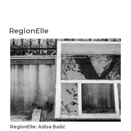
RegionElle
RegionElle: Adisa Bašić
Reg