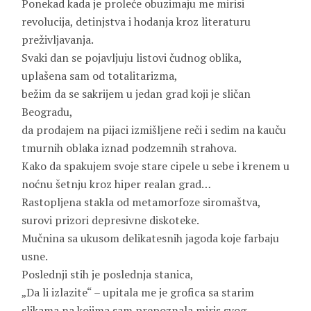
Ponekad kada je proleće obuzimaju me mirisi
revolucija, detinjstva i hodanja kroz literaturu
preživljavanja.
Svaki dan se pojavljuju listovi čudnog oblika,
uplašena sam od totalitarizma,
bežim da se sakrijem u jedan grad koji je sličan
Beogradu,
da prodajem na pijaci izmišljene reči i sedim na kauču
tmurnih oblaka iznad podzemnih strahova.
Kako da spakujem svoje stare cipele u sebe i krenem u
noćnu šetnju kroz hiper realan grad…
Rastopljena stakla od metamorfoze siromaštva,
surovi prizori depresivne diskoteke.
Mučnina sa ukusom delikatesnih jagoda koje farbaju
usne.
Poslednji stih je poslednja stanica,
„Da li izlazite“ – upitala me je grofica sa starim
slikama na kojima sam prepoznala miris svog