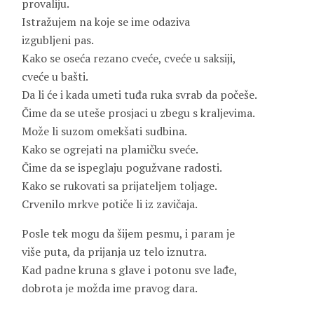
provaliju.
Istražujem na koje se ime odaziva
izgubljeni pas.
Kako se oseća rezano cveće, cveće u saksiji,
cveće u bašti.
Da li će i kada umeti tuđa ruka svrab da počeše.
Čime da se uteše prosjaci u zbegu s kraljevima.
Može li suzom omekšati sudbina.
Kako se ogrejati na plamičku sveće.
Čime da se ispeglaju pogužvane radosti.
Kako se rukovati sa prijateljem toljage.
Crvenilo mrkve potiče li iz zavičaja.
Posle tek mogu da šijem pesmu, i param je
više puta, da prijanja uz telo iznutra.
Kad padne kruna s glave i potonu sve lađe,
dobrota je možda ime pravog dara.