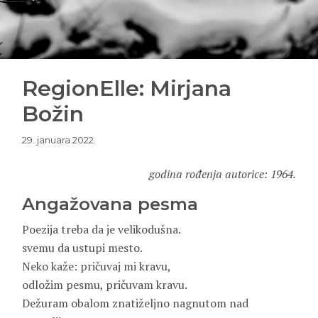
RegionElle: Mirjana
Božin
29. januara 2022.
godina rođenja autorice: 1964.
Angažovana pesma
Poezija treba da je velikodušna.
svemu da ustupi mesto.
Neko kaže: pričuvaj mi kravu,
odložim pesmu, pričuvam kravu.
Dežuram obalom znatiželjno nagnutom nad