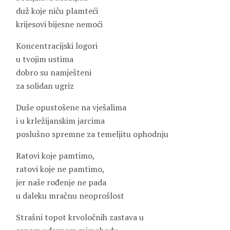
duž koje niču plamteći
krijesovi bijesne nemoći
Koncentracijski logori
u tvojim ustima
dobro su namješteni
za solidan ugriz
Duše opustošene na vješalima
i u krležijanskim jarcima
poslušno spremne za temeljitu ophodnju
Ratovi koje pamtimo,
ratovi koje ne pamtimo,
jer naše rođenje ne pada
u daleku mračnu neoprošlost
Strašni topot krvoločnih zastava u