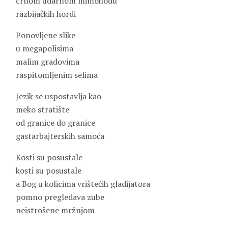
crnom udarnom mimohodu
razbijačkih hordi
Ponovljene slike
u megapolisima
malim gradovima
raspitomljenim selima
Jezik se uspostavlja kao
meko stratište
od granice do granice
gastarbajterskih samoća
Kosti su posustale
kosti su posustale
a Bog u kolicima vrištećih gladijatora
pomno pregledava zube
neistrošene mržnjom