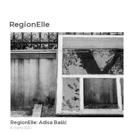
RegionElle
RegionElle: Adisa Bašić
Reg
8. marta 2020.
15. m