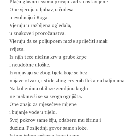
Plaču glasno i svima pričaju kad su ostavljene.
One vjeruju u ljubav, u čudesa
u evoluciju i Boga.
Vjeruju u razbijena ogledala,
u znakove i proročanstva.
Vjeruju da se poljupcem može spriječiti smak
svijeta.
Iz njih teče nježna krv u grube krpe
i neudobne uloške.
Izvinjavaju se zbog tijela koje se bez
najave otvara, i stide zbog crvenih fleka na haljinama.
Na koljenima obilaze zemljinu kuglu
ne maknuvši se sa svoga ognjišta.
One znaju za mjesečeve mijene
i bujanje vode u tijelu.
Svoj pokrov same šiju, odaberu mu širinu i
dužinu. Posljednji govor same slože.
Istom iglom zašivaju krpe i rane.