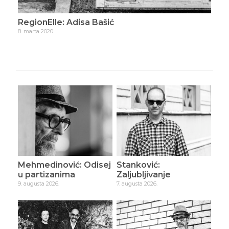
RegionElle: Adisa Bašić
Reg
8. marta 2020.
15. m
Mehmedinović: Odisej
Stanković:
u partizanima
Zaljubljivanje
9. augusta 2026.
7. augusta 2026.