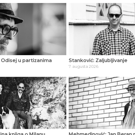
Odisej u partizanima
Stanković: Zaljubljivanje
7. augusta 2026.
ina knjiga o Milanu
Mehmedinović: Jan Beran n