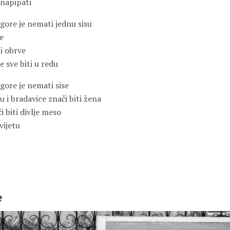
 napipati
gore je nemati jednu sisu
e
ti obrve
e sve biti u redu
gore je nemati sise
u i bradavice znači biti žena
i biti divlje meso
ijetu
e