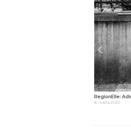
RegionElle – U 
RegionElle: Adi
RegionElle: An
RegionElle: Anj
RegionElle: Bis
RegionElle: Bja
RegionElle: Bož
RegionElle: Dari
RegionElle: Di
RegionElle: Đurđ
RegionElle: Lej
RegionElle: Lid
RegionElle: Lilj
RegionElle: Lid
RegionElle: Lju
RegionElle: Ma
RegionElle: Ma
RegionElle: Ma
RegionElle: Mir
RegionElle: Mir
RegionElle: Mo
RegionElle: Nai
RegionElle: N
RegionElle: Olj
RegionElle: Olja
RegionElle: Olj
RegionElle: Rad
RegionElle: Ro
RegionElle: Se
RegionElle: Se
RegionElle: Sta
RegionElle: Šej
RegionElle: Te
RegionElle: Tij
RegionElle: Tan
RegionElle: Vla
RegionElle: Lu
RegionElle: Mar
RegionElle: Maš
RegionElle: Nik
RegionElle: Ma
RegionElle: Iva
RegionElle: Van
RegionElle: Fad
RegionElle: Em
RegionElle: Su
RegionElle: Sn
RegionElle: Mel
RegionElle: Nad
RegionElle: Bilj
RegionElle: Su
RegionElle: Sa
RegionElle: Og
RegionElle: Ja
RegionElle: Tam
RegionElle: No
RegionElle: Da
RegionElle: San
RegionElle: Ka
RegionElle: Ervi
RegionElle: Jul
RegionElle: Am
RegionElle: Sta
RegionElle: Sa
RegionElle: Mir
RegionElle: Am
RegionElle: Bil
RegionElle: Mar
RegionElle: Ne
RegionElle: Dr
RegionElle: Aid
RegionElle: Voj
RegionElle: Ami
RegionElle: La
RegionElle: Di
RegionElle: Rad
RegionElle: Em
RegionElle: Iva
RegionElle: Ruž
RegionElle: Me
RegionElle: Tatj
RegionElle: Mar
RegionElle: Du
RegionElle: Bar
RegionElle: Ve
RegionElle: An
RegionElle: Mar
RegionElle: Fri
RegionElle: Mar
RegionElle: Lami
RegionElle: Sv
RegionElle: Ma
RegionElle: Že
RegionElle: J
RegionElle: Maš
RegionElle: Ana
RegionElle: Kat
RegionElle: Jud
RegionElle: Nat
RegionElle: Nel
RegionElle: Nat
RegionElle: Ve
RegionElle: Iva
RegionElle: Lidi
RegionElle: Ko
RegionElle: Ami
RegionElle: Mar
RegionElle: Aj
RegionElle: Dr
RegionElle: Jel
RegionElle: Maj
RegionElle: Jov
RegionElle: Jul
RegionElle: Maj
RegionElle: Mar
RegionElle: Di
RegionElle: Ja
RegionElle: Al
RegionElle: Ire
RegionElle: Dr
RegionElle: Al
RegionElle: An
RegionElle: And
RegionElle: Niv
RegionElle: Me
6. marta 2020.
8. marta 2020.
15. marta 2020.
22. marta 2020.
5. aprila 2020.
12. aprila 2020.
19. aprila 2020.
26. aprila 2020.
3. maja 2020.
10. maja 2020.
24. maja 2020.
31. maja 2020.
7. juna 2020.
14. juna 2020.
21. juna 2020.
28. juna 2020.
5. jula 2020.
12. jula 2020.
19. jula 2020.
26. jula 2020.
2. augusta 2020.
9. augusta 2020.
16. augusta 2020.
23. augusta 2020.
30. augusta 2020.
6. septembra 2020.
13. septembra 2020
20. septembra 2020
27. septembra 2020
4. oktobra 2020.
11. oktobra 2020.
18. oktobra 2020.
25. oktobra 2020.
1. novembra 2020.
8. novembra 2020.
15. novembra 2020.
17. juna 2021.
9. augusta 2021.
11. augusta 2021.
13. augusta 2021.
16. augusta 2021.
19. augusta 2021.
25. augusta 2021.
27. augusta 2021.
31. augusta 2021.
4. septembra 2021.
18. septembra 2021.
25. septembra 2021.
2. oktobra 2021.
9. oktobra 2021.
16. oktobra 2021.
23. oktobra 2021.
30. oktobra 2021.
6. novembra 2021.
13. novembra 2021.
27. novembra 2021.
4. decembra 2021.
11. decembra 2021.
18. decembra 2021.
25. decembra 2021.
1. januara 2022.
8. januara 2022.
15. januara 2022.
22. januara 2022.
29. januara 2022.
5. februara 2022.
12. februara 2022.
19. februara 2022.
26. februara 2022.
5. marta 2022.
12. marta 2022.
19. marta 2022.
26. marta 2022.
2. aprila 2022.
9. aprila 2022.
16. aprila 2022.
23. aprila 2022.
30. aprila 2022.
7. maja 2022.
14. maja 2022.
21. maja 2022.
28. maja 2022.
4. juna 2022.
11. juna 2022.
18. juna 2022.
25. juna 2022.
2. jula 2022.
9. jula 2022.
16. jula 2022.
23. jula 2022.
30. jula 2022.
6. augusta 2022.
13. augusta 2022.
20. augusta 2022.
27. augusta 2022.
3. septembra 2022.
10. septembra 2022
17. septembra 2022.
24. septembra 2022
1. oktobra 2022.
8. oktobra 2022.
15. oktobra 2022.
22. oktobra 2022.
29. oktobra 2022.
5. novembra 2022.
12. novembra 2022.
19. novembra 2022.
26. novembra 2022.
3. decembra 2022.
10. decembra 2022.
17. decembra 2022.
24. decembra 2022.
31. decembra 2022.
7. januara 2023.
14. januara 2023.
21. januara 2023.
28. januara 2023.
4. februara 2023.
18. februara 2023.
25. februara 2023.
4. marta 2023.
11. marta 2023.
18. marta 2023.
25. marta 2023.
1. aprila 2023.