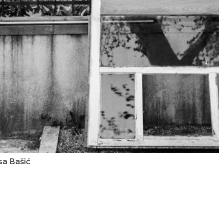
inat stereotipima!
sa Bašić
drijana Kos Lajtman
a Golob
era Alikadić
nka Alajbegović
ica Jelušić
ja Žilić
jala Hasanbegović
ica Čilić
la Kalamujić
ija Deduš
ana Dirjan
ija Dimkovska
bica Ostojić
gdalena Blažević
rina Ikonomova Šokeva
rina Trumić
jana Stefanović
jana Đurđević
nika Herceg
da Mujkić
ermina Omerbegović
a Raičević Knežević
 Runjić
a Savičević Ivančević
mila Karlaš
mana Brolih
lma Asotić
nka Marić
ša Aras
la Šehabović
na Lončarević
ana Rakočević
ja Stupar-Trifunović
dana Perlić
iza Bouharaoua
ija Dragnić
a Živković
olina Todorović
rta Džaja
nčica Đerić
ja Šunjić
ila Arnautović
ina Žuna
zana Lovrić
ežana Bukal
ida Travančić
ija Rebronja
ana Žikić
zana Matić
nja Domenuš
njenka Lakićević
dranka Matić Zupančič
ara A. Čapelj
ra Verde
nja Gašpar Đokić
ja Baković
tica Ćulavkova
na Halili
ijana Adamović
ela Mustafić
nka Hrastelj
ida Mustajbegović
jana Božin
ela Marin
jana Dojčinović
ija Knežević
rmina Kurspahić
agana Tripković
a Bagić
ka Smiljanić-Đikić
na Bulić
na Derkač
ana Burazer
mila Petrović
ina Selimović
nka Cvitan
ica Miličević
diha Šehidić
ana Bijelić
ija Ratković
bravka Đurić
bara Klepić
sna Marjanović
eta Vladimirov
ija Marković
da Šarar
ijana Radmilović
ja Milišić
etlana Makarovič
rijana Čanak
ljana Vukanac
asna Karamehmedović
a Seničić
 Nikvul
alin Ladik
ita Šalgo
alija Marković
a Krnić
alija Kantar
sna Parun
na Maksić
ja Pavlović-Grgić
rana Serdarević
la Kahrović Posavljak
ija Andrijašević
nuša Horozović
agana Kršenković Brković
ena Paligorić Sinkević
a Trifunović
anka Nikolić
ijana Matanović
a Andrić
ija Fekete-Sullivan
ana Ondelj Maksumić
smina Musabegović
eksandra Majhrovski
na Skopljak Barić
agana Erjavšek
eksandra Čvorović
eta Benac-Krstić
rea Zlatar
es Franić
lika Salihbeg Bosnawi
.
.
.
.
.