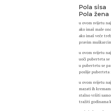
Pola sisa
Pola žena
u ovom svijetu naj
ako imaš male ond
ako imaš veće tre
pravim muškarcima 
u ovom svijetu naj
uoči puberteta se
u pubertetu se pa
poslije puberteta 
u ovom svijetu naj
mazati ih kremam
stalno vršiti sam
tražiti godinama 