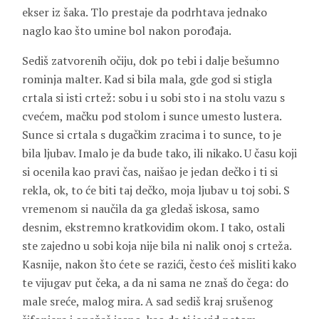
ekser iz šaka. Tlo prestaje da podrhtava jednako
naglo kao što umine bol nakon porođaja.
Sediš zatvorenih očiju, dok po tebi i dalje bešumno
rominja malter. Kad si bila mala, gde god si stigla
crtala si isti crtež: sobu i u sobi sto i na stolu vazu s
cvećem, mačku pod stolom i sunce umesto lustera.
Sunce si crtala s dugačkim zracima i to sunce, to je
bila ljubav. Imalo je da bude tako, ili nikako. U času koji
si ocenila kao pravi čas, naišao je jedan dečko i ti si
rekla, ok, to će biti taj dečko, moja ljubav u toj sobi. S
vremenom si naučila da ga gledaš iskosa, samo
desnim, ekstremno kratkovidim okom. I tako, ostali
ste zajedno u sobi koja nije bila ni nalik onoj s crteža.
Kasnije, nakon što ćete se razići, često ćeš misliti kako
te vijugav put čeka, a da ni sama ne znaš do čega: do
male sreće, malog mira. A sad sediš kraj srušenog