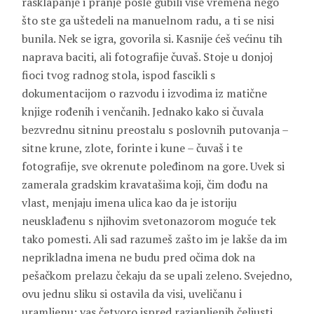
rasklapanje i pranje posle gubili više vremena nego
što ste ga uštedeli na manuelnom radu, a ti se nisi
bunila. Nek se igra, govorila si. Kasnije ćeš većinu tih
naprava baciti, ali fotografije čuvaš. Stoje u donjoj
fioci tvog radnog stola, ispod fascikli s
dokumentacijom o razvodu i izvodima iz matične
knjige rođenih i venčanih. Jednako kako si čuvala
bezvrednu sitninu preostalu s poslovnih putovanja –
sitne krune, zlote, forinte i kune – čuvaš i te
fotografije, sve okrenute poleđinom na gore. Uvek si
zamerala gradskim kravatašima koji, čim dođu na
vlast, menjaju imena ulica kao da je istoriju
neusklađenu s njihovim svetonazorom moguće tek
tako pomesti. Ali sad razumeš zašto im je lakše da im
neprikladna imena ne budu pred očima dok na
pešačkom prelazu čekaju da se upali zeleno. Svejedno,
ovu jednu sliku si ostavila da visi, uveličanu i
uramljenu: vas četvoro ispred razjapljenih čeljusti