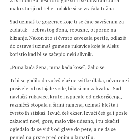
za stolom za desetoro gde su ti se udvarali starci
malo stariji od tebe i odakle si se vraćala tužna.
Sad uzimaš te gojzerice koje ti se čine savršenim za
zadatak – rebrastog đona, robusne, otporne na
klizanje. Nakon što si čvrsto zavezala pertle, odlaziš
do ostave i uzimaš gumene rukavice koje je Aleks
koristio kad bi se začepio neki slivnik.
„Puna kuća žena, puna kada kose“, žalio se.
Tebi se gadilo da vučeš vlažne svitke dlaka, učvorene i
posivele od ustajale vode, bila si mu zahvalna. Sad
navlačiš rukavice, krute i ispucale od nekorišćenja,
razmičeš stopala u širini ramena, uzimaš klešta i
čvrsto ih stiskaš. Izvući ćeš ekser. Izvući ćeš ga i posle
zakucati novi, gore, malo više udesno, i tu okačiti
ogledalo da se vidiš od glave do pete, a ne da se
penješ na prste pred onim u kupatilu.