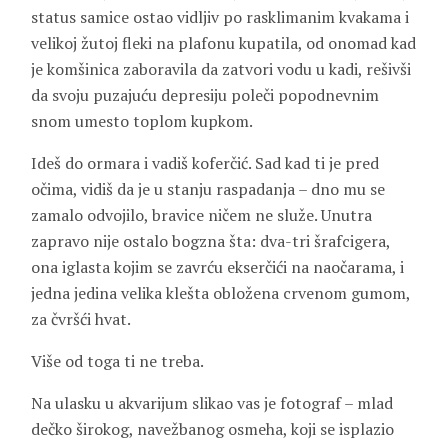
status samice ostao vidljiv po rasklimanim kvakama i
velikoj žutoj fleki na plafonu kupatila, od onomad kad
je komšinica zaboravila da zatvori vodu u kadi, rešivši
da svoju puzajuću depresiju poleči popodnevnim
snom umesto toplom kupkom.
Ideš do ormara i vadiš koferčić. Sad kad ti je pred
očima, vidiš da je u stanju raspadanja – dno mu se
zamalo odvojilo, bravice ničem ne služe. Unutra
zapravo nije ostalo bogzna šta: dva-tri šrafcigera,
ona iglasta kojim se zavrću ekserčići na naočarama, i
jedna jedina velika klešta obložena crvenom gumom,
za čvršći hvat.
Više od toga ti ne treba.
Na ulasku u akvarijum slikao vas je fotograf – mlad
dečko širokog, navežbanog osmeha, koji se isplazio