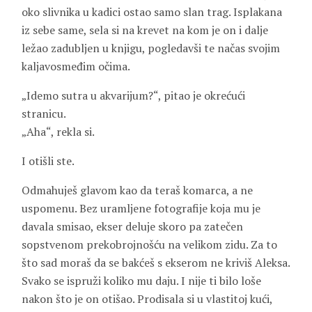
oko slivnika u kadici ostao samo slan trag. Isplakana
iz sebe same, sela si na krevet na kom je on i dalje
ležao zadubljen u knjigu, pogledavši te načas svojim
kaljavosmeđim očima.
„Idemo sutra u akvarijum?“, pitao je okrećući
stranicu.
„Aha“, rekla si.
I otišli ste.
Odmahuješ glavom kao da teraš komarca, a ne
uspomenu. Bez uramljene fotografije koja mu je
davala smisao, ekser deluje skoro pa zatečen
sopstvenom prekobrojnošću na velikom zidu. Za to
što sad moraš da se bakćeš s ekserom ne kriviš Aleksa.
Svako se ispruži koliko mu daju. I nije ti bilo loše
nakon što je on otišao. Prodisala si u vlastitoj kući,