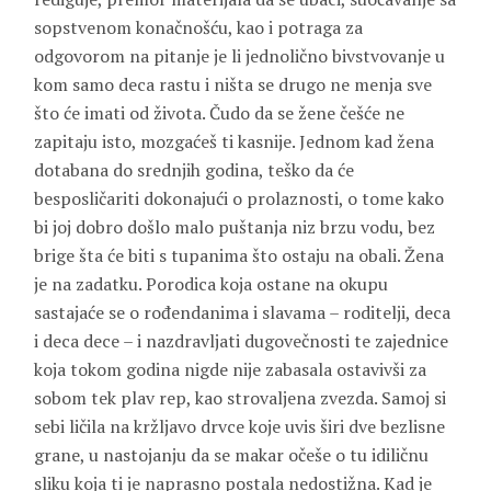
sopstvenom konačnošću, kao i potraga za
odgovorom na pitanje je li jednolično bivstvovanje u
kom samo deca rastu i ništa se drugo ne menja sve
što će imati od života. Čudo da se žene češće ne
zapitaju isto, mozgaćeš ti kasnije. Jednom kad žena
dotabana do srednjih godina, teško da će
besposličariti dokonajući o prolaznosti, o tome kako
bi joj dobro došlo malo puštanja niz brzu vodu, bez
brige šta će biti s tupanima što ostaju na obali. Žena
je na zadatku. Porodica koja ostane na okupu
sastajaće se o rođendanima i slavama – roditelji, deca
i deca dece – i nazdravljati dugovečnosti te zajednice
koja tokom godina nigde nije zabasala ostavivši za
sobom tek plav rep, kao strovaljena zvezda. Samoj si
sebi ličila na kržljavo drvce koje uvis širi dve bezlisne
grane, u nastojanju da se makar očeše o tu idiličnu
sliku koja ti je naprasno postala nedostižna. Kad je