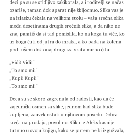
deci pa su se stidljivo zakikotala, a i roditelji se načas
ozariše, taman dok aparat nije škljocnuo. Slika vas je
na izlasku čekala na velikom stolu – vaša srećna slika
među desetinama drugih srećnih slika, a da niko ne
zna, pamtiš da si tad pomislila, ko na koga tu viče, ko
uz koga ćuti od jutra do mraka, a ko pada na kolena
pod tušem dok onaj drugi iza vrata mirno čita.
„Vidi! Vidi!“
„To smo mi!“
„Kupi! Kupi!“
„To smo mi!“
Deca su se skoro zagrcnula od radosti, kao da će
zajednički osmeh sa slike, jednom kad slika bude
kupljena, zauvek ostati u njihovom posedu. Dobra
sreća na prodaju, povoljno. Sliku je Aleks kasnije
tutnuo u svoju knjigu, kako se putem ne bi izgužvala,