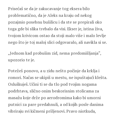
Prisećaš se da je zakucavanje tog eksera bilo
problematično, da je Aleks na kraju od nekog
pozajmio posebnu bušilicu i da ste se prepirali oko
toga gde bi slika trebalo da visi. Ekser je, istina živa,
tvojom krivicom ostao da stoji malo više i malo levlje
nego što je toj maloj slici odgovaralo, ali navikla si se.
„Jednom kad probušim zid, nema predomišljanja“,
upozorio te je.
Potežeš ponovo, a u zidu nešto počinje da krklja i
romori. Načas se ukipiš u mestu, ne ispuštajući klešta.
Osluškuješ. Učini ti se da tlo pod tvojim nogama
podrhtava, slično onim beskorisnim stolicama za
masažu koje drže po aerodromima kako bi umorni
putnici za pare predahnuli, a od kojih posle danima
vibriraju svi kičmeni pršljenovi. Pravo niotkuda,