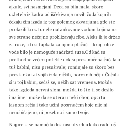
ajkule, svi nasmejani. Deca su bila mala, skoro
uzletela iz kadra od iščekivanja novih čuda koja ih
čekaju čim izađu iz tog golemog akvarijuma gde ste
prolazili kroz tunele natankovane vodom kojima na
sve strane nečujno proklizavaju ribe. Aleks ih je držao
za ruke, a ti si tapkala za njima plačući – kraj tolike
vode bilo je nemoguće zadržati suze.Od kad su
prethodne večeri potekle dok si presamićena čučala u
tuš kabini, nisu presušivale; rominjale su skoro bez
prestanka iz tvojih izdajničkih, poroznih očiju. Čučala
si u toj kabini, sećaš se, nekih sat vremena. Možda
tako izgleda nervni slom, možda to što ti se desilo
ima ime i može da se utera u neki obor, opcrta
jasnom rečju i tako učini posrnućem koje nije ni
neuobičajeno, ni posebno i samo tvoje.
Najpre si se namučila dok nisi utvrdila kako radi tuš –