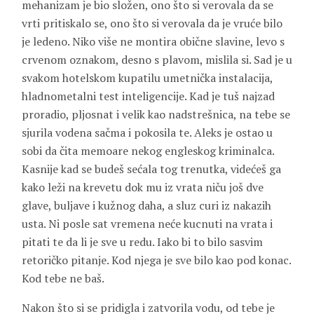
mehanizam je bio složen, ono što si verovala da se
vrti pritiskalo se, ono što si verovala da je vruće bilo
je ledeno. Niko više ne montira obične slavine, levo s
crvenom oznakom, desno s plavom, mislila si. Sad je u
svakom hotelskom kupatilu umetnička instalacija,
hladnometalni test inteligencije. Kad je tuš najzad
proradio, pljosnat i velik kao nadstrešnica, na tebe se
sjurila vodena sačma i pokosila te. Aleks je ostao u
sobi da čita memoare nekog engleskog kriminalca.
Kasnije kad se budeš sećala tog trenutka, videćeš ga
kako leži na krevetu dok mu iz vrata niču još dve
glave, buljave i kužnog daha, a sluz curi iz nakazih
usta. Ni posle sat vremena neće kucnuti na vrata i
pitati te da li je sve u redu. Iako bi to bilo sasvim
retoričko pitanje. Kod njega je sve bilo kao pod konac.
Kod tebe ne baš.
Nakon što si se pridigla i zatvorila vodu, od tebe je