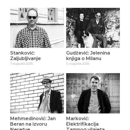
Stanković:
Gudžević: Jelenina
Zaljubljivanje
knjiga o Milanu
7. augusta 2026.
5. augusta 2026.
Mehmedinović: Jan
Marković:
Beran na izvoru
Elektrifikacija
Neretve
Tamnog vilajeta