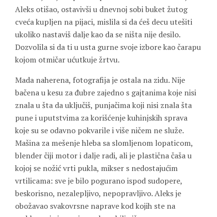
Aleks otišao, ostavivši u dnevnoj sobi buket žutog
cveća kupljen na pijaci, mislila si da ćeš decu utešiti
ukoliko nastaviš dalje kao da se ništa nije desilo.
Dozvolila si da ti u usta gurne svoje izbore kao čarapu
kojom otmičar ućutkuje žrtvu.
Mada naherena, fotografija je ostala na zidu. Nije
bačena u kesu za đubre zajedno s gajtanima koje nisi
znala u šta da uključiš, punjačima koji nisi znala šta
pune i uputstvima za korišćenje kuhinjskih sprava
koje su se odavno pokvarile i više ničem ne služe.
Mašina za mešenje hleba sa slomljenom lopaticom,
blender čiji motor i dalje radi, ali je plastična čaša u
kojoj se nožić vrti pukla, mikser s nedostajućim
vrtilicama: sve je bilo pogurano ispod sudopere,
beskorisno, nezalepljivo, nepopravljivo. Aleks je
obožavao svakovrsne naprave kod kojih ste na