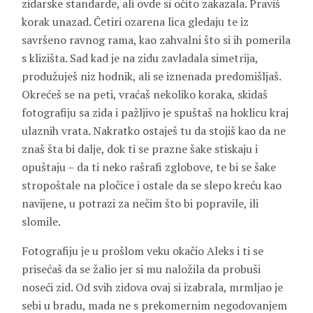
zidarske standarde, ali ovde si očito zakazala. Praviš
korak unazad. Četiri ozarena lica gledaju te iz
savršeno ravnog rama, kao zahvalni što si ih pomerila
s klizišta. Sad kad je na zidu zavladala simetrija,
produžuješ niz hodnik, ali se iznenada predomišljaš.
Okrećeš se na peti, vraćaš nekoliko koraka, skidaš
fotografiju sa zida i pažljivo je spuštaš na hoklicu kraj
ulaznih vrata. Nakratko ostaješ tu da stojiš kao da ne
znaš šta bi dalje, dok ti se prazne šake stiskaju i
opuštaju – da ti neko rašrafi zglobove, te bi se šake
stropoštale na pločice i ostale da se slepo kreću kao
navijene, u potrazi za nečim što bi popravile, ili
slomile.
Fotografiju je u prošlom veku okačio Aleks i ti se
prisećaš da se žalio jer si mu naložila da probuši
noseći zid. Od svih zidova ovaj si izabrala, mrmljao je
sebi u bradu, mada ne s prekomernim negodovanjem