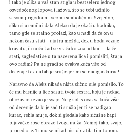
i tako je slika u vaš stan stigla u bestseleru jednog
osvedočenog lopova i lažova, što se tebi učinilo
sasvim prigodnim i veoma simboličnim. Svejedno,
sliku si uramila i dala Aleksu da je okači u hodniku,
tamo gde se stalno prolazi, kao u nadi da će on u
nekom času stati – ujutru možda, dok u hodu vezuje
kravatu, ili noću kad se vraća ko zna od kud – da će
stati, zagledati se u ta nacerena lica i pomisliti, šta ja
ovo radim? Pa ne gradi se ovakva kuća više od
decenije tek da bih je srušio jer mi se nadigao kurac!
Naravno da Aleks nikada ništa slično nije pomislio. To
će mu kasnije u lice sasuti tvoja sestra, koju je nekad
obožavao i zvao je svajo. Ne gradi s ovakva kuća više
od decenije da bi je sad ti srušio jer ti se nadigao
kurac, rekla mu je, dok si gledala kako sićušne kapi
pljuvačke rose obraze tvoga muža. Nemoj tako, svajo,
procedio je. Ti mu se nikad nisi obratila tim tonom.