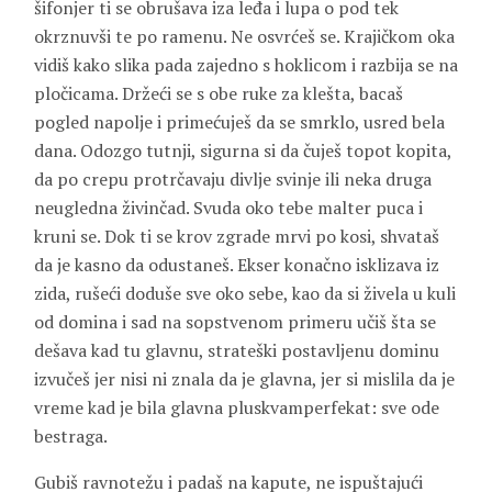
šifonjer ti se obrušava iza leđa i lupa o pod tek
okrznuvši te po ramenu. Ne osvrćeš se. Krajičkom oka
vidiš kako slika pada zajedno s hoklicom i razbija se na
pločicama. Držeći se s obe ruke za klešta, bacaš
pogled napolje i primećuješ da se smrklo, usred bela
dana. Odozgo tutnji, sigurna si da čuješ topot kopita,
da po crepu protrčavaju divlje svinje ili neka druga
neugledna živinčad. Svuda oko tebe malter puca i
kruni se. Dok ti se krov zgrade mrvi po kosi, shvataš
da je kasno da odustaneš. Ekser konačno isklizava iz
zida, rušeći doduše sve oko sebe, kao da si živela u kuli
od domina i sad na sopstvenom primeru učiš šta se
dešava kad tu glavnu, strateški postavljenu dominu
izvučeš jer nisi ni znala da je glavna, jer si mislila da je
vreme kad je bila glavna pluskvamperfekat: sve ode
bestraga.
Gubiš ravnotežu i padaš na kapute, ne ispuštajući