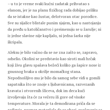
– u to je vreme svaki kućni zadatak prihvatao s
elanom, jer je na planu fizičkog rada dobijao priliku
da se istakne kao žustar, delotvoran otac porodice.
Sve su sijalice blistale punim sjajem, kao u nastojanju
da pređu u katoličanstvo i preimenuju se u žarulje; ni
iz jedne slavine nije kapljalo, ni jedna šarka nije
škripala.
Aleksu je bilo važno da se ne zna zašto se, zapravo,
odselio. Okolini se predstavio kao siroti mali hrčak
koji živu glavu spašava bežeći koliko ga šapice nose iz
gnusnog braka u okrilje momačkog stana.
Nepodnošljivo mu je bilo da samog sebe vidi u gomili
sapatnika što se znoje s ljubavnicama, razvezanih
kravata i otvorenih šliceva, dok im deca kući
izvoljevaju šta će za večeru ili gore od visoke
temperature. Morala je ta demodirana priča da se
rediguje, premor materijala da se ubaci, suočavanje sa