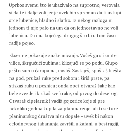
Uprkos svemu što je ukazivalo na suprotno, verovala
si da te i dalje voli jer je uvek bio spreman da ti ustupi
srce lubenice, hladno i slatko. Iz nekog razloga ni
jednom ti nije palo na um da on jednostavno ne voli
lubenicu. Da ima koječega drugog što bi u tom času
radije pojeo.
Ekser ne pokazuje znake micanja. Vučeš ga stisnute
vilice, škrgućući zubima i klizajući se po podu. Glupo
je što sam u čarapama, misliš. Zastaješ, spuštaš klešta
na pod, pružaš ruke pred sobom i širiš prste, pa
stiskaš ruku u pesnicu; onda opet otvaraš šake kao
bele zvezde i krckaš sve krake, od prvog do desetog.
Otvaraš cipelarnik i vadiš gojzerice koje si pre
nekoliko godina kupila za planinarenje, ali ti se ture
planinarskog društva nisu dopale – uvek bi nakon
celodnevnog tabananja završili u kafani, u bestragiji,