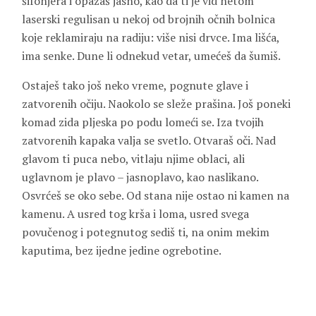
šifonjera i opažaš jasno, kao da ti je vid netom
laserski regulisan u nekoj od brojnih očnih bolnica
koje reklamiraju na radiju: više nisi drvce. Ima lišća,
ima senke. Dune li odnekud vetar, umećeš da šumiš.
Ostaješ tako još neko vreme, pognute glave i
zatvorenih očiju. Naokolo se sleže prašina. Još poneki
komad zida pljeska po podu lomeći se. Iza tvojih
zatvorenih kapaka valja se svetlo. Otvaraš oči. Nad
glavom ti puca nebo, vitlaju njime oblaci, ali
uglavnom je plavo – jasnoplavo, kao naslikano.
Osvrćeš se oko sebe. Od stana nije ostao ni kamen na
kamenu. A usred tog krša i loma, usred svega
povučenog i potegnutog sediš ti, na onim mekim
kaputima, bez ijedne jedine ogrebotine.