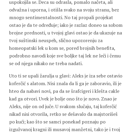
uspokojila se. Deca su odrasla, pomalo načeta, ali
odvažna i uporna, i otišla svako na svoju stranu, bez
mnogo sentimentalnosti. No taj propali projekat
ostao je da te određuje; iako je razlaz doneo sa sobom
brojne prednosti, u tvojoj glavi ostao je da ukazuje na
tvoj suštinski neuspeh, slično upozorenju za
homeopatski lek u kom se, pored brojnih benefita,
podrobno navodi koje sve boljke taj lek ne leči i čemu
se od njega nikako ne treba nadati.
Uto ti se upali žarulja u glavi: Aleks je iza sebe ostavio
koferčić s alatom. Nisi znala da li ga je zaboravio, ili je
hteo da nabavi novi, pa da se šrafcigeri i klešta cakle
kad ga otvori. Uvek je bolje ono što je novo. Znao je
Aleks, nije on od juče. U svakom slučaju, taj koferčić
nikad nisi otvorila, retko se dešavalo da majstorišeš
po kući; kao što se samci ponekad poznaju po
izgužvanoj kragni ili musavoj manžetni, tako je i tvoj