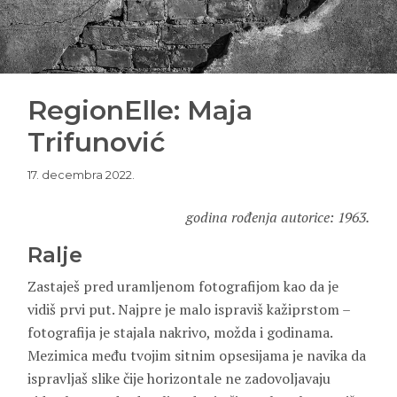
RegionElle: Maja
Trifunović
17. decembra 2022.
godina rođenja autorice: 1963.
Ralje
Zastaješ pred uramljenom fotografijom kao da je
vidiš prvi put. Najpre je malo ispraviš kažiprstom –
fotografija je stajala nakrivo, možda i godinama.
Mezimica među tvojim sitnim opsesijama je navika da
ispravljaš slike čije horizontale ne zadovoljavaju