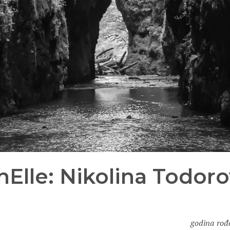
Elle: Nikolina Todoro
godina rođe