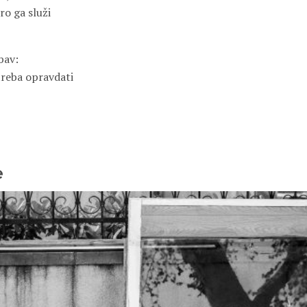
ro ga služi
bav:
treba opravdati
e