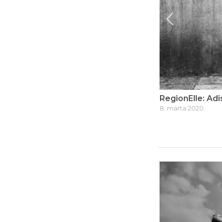
RegionElle – U 
RegionElle: Adi
RegionElle: An
RegionElle: Anj
RegionElle: Bis
RegionElle: Bja
RegionElle: Bož
RegionElle: Dari
RegionElle: Di
RegionElle: Đurđ
RegionElle: Lej
RegionElle: Lid
RegionElle: Lilj
RegionElle: Lid
RegionElle: Lju
RegionElle: Ma
RegionElle: Ma
RegionElle: Ma
RegionElle: Mir
RegionElle: Mir
RegionElle: Mo
RegionElle: Nai
RegionElle: N
RegionElle: Olj
RegionElle: Olja
RegionElle: Olj
RegionElle: Rad
RegionElle: Ro
RegionElle: Se
RegionElle: Se
RegionElle: Sta
RegionElle: Šej
RegionElle: Te
RegionElle: Tij
RegionElle: Tan
RegionElle: Vla
RegionElle: Lu
RegionElle: Mar
RegionElle: Maš
RegionElle: Ma
RegionElle: Iva
RegionElle: Van
RegionElle: Fad
RegionElle: Em
RegionElle: Su
RegionElle: Sn
RegionElle: Mel
RegionElle: Nad
RegionElle: Bilj
RegionElle: Su
RegionElle: Sa
RegionElle: Og
RegionElle: Ja
RegionElle: Tam
RegionElle: No
RegionElle: Da
RegionElle: San
RegionElle: Ka
RegionElle: Ervi
RegionElle: Jul
RegionElle: Am
RegionElle: Sta
RegionElle: Sa
RegionElle: Mir
RegionElle: Am
RegionElle: Bil
RegionElle: Mar
RegionElle: Ne
RegionElle: Dr
RegionElle: Aid
RegionElle: Voj
RegionElle: Ami
RegionElle: La
RegionElle: Di
RegionElle: Rad
RegionElle: Em
RegionElle: Iva
RegionElle: Ruž
RegionElle: Me
RegionElle: Tatj
RegionElle: Mar
RegionElle: Du
RegionElle: Bar
RegionElle: Ve
RegionElle: An
RegionElle: Mar
RegionElle: Fri
RegionElle: Mar
RegionElle: Lami
RegionElle: Sv
RegionElle: Ma
RegionElle: Že
RegionElle: J
RegionElle: Maš
RegionElle: Ana
RegionElle: Kat
RegionElle: Jud
RegionElle: Nat
RegionElle: Nel
RegionElle: Nat
RegionElle: Ve
RegionElle: Iva
RegionElle: Lidi
RegionElle: Ko
RegionElle: Ami
RegionElle: Mar
RegionElle: Aj
RegionElle: Dr
RegionElle: Jel
RegionElle: Maj
RegionElle: Jov
RegionElle: Jul
RegionElle: Maj
RegionElle: Mar
RegionElle: Di
RegionElle: Ja
RegionElle: Al
RegionElle: Me
RegionElle: Ire
RegionElle: Dr
RegionElle: Al
RegionElle: An
RegionElle: And
RegionElle: Niv
RegionElle: Me
6. marta 2020.
8. marta 2020.
15. marta 2020.
22. marta 2020.
5. aprila 2020.
12. aprila 2020.
19. aprila 2020.
26. aprila 2020.
3. maja 2020.
10. maja 2020.
24. maja 2020.
31. maja 2020.
7. juna 2020.
14. juna 2020.
21. juna 2020.
28. juna 2020.
5. jula 2020.
12. jula 2020.
19. jula 2020.
26. jula 2020.
2. augusta 2020.
9. augusta 2020.
16. augusta 2020.
23. augusta 2020.
30. augusta 2020.
6. septembra 2020.
13. septembra 2020
20. septembra 2020
27. septembra 2020
4. oktobra 2020.
11. oktobra 2020.
18. oktobra 2020.
25. oktobra 2020.
1. novembra 2020.
8. novembra 2020.
15. novembra 2020.
17. juna 2021.
9. augusta 2021.
11. augusta 2021.
16. augusta 2021.
19. augusta 2021.
25. augusta 2021.
27. augusta 2021.
31. augusta 2021.
4. septembra 2021.
18. septembra 2021.
25. septembra 2021.
2. oktobra 2021.
9. oktobra 2021.
16. oktobra 2021.
23. oktobra 2021.
30. oktobra 2021.
6. novembra 2021.
13. novembra 2021.
27. novembra 2021.
4. decembra 2021.
11. decembra 2021.
18. decembra 2021.
25. decembra 2021.
1. januara 2022.
8. januara 2022.
15. januara 2022.
22. januara 2022.
29. januara 2022.
5. februara 2022.
12. februara 2022.
19. februara 2022.
26. februara 2022.
5. marta 2022.
12. marta 2022.
19. marta 2022.
26. marta 2022.
2. aprila 2022.
9. aprila 2022.
16. aprila 2022.
23. aprila 2022.
30. aprila 2022.
7. maja 2022.
14. maja 2022.
21. maja 2022.
28. maja 2022.
4. juna 2022.
11. juna 2022.
18. juna 2022.
25. juna 2022.
2. jula 2022.
9. jula 2022.
16. jula 2022.
23. jula 2022.
30. jula 2022.
6. augusta 2022.
13. augusta 2022.
20. augusta 2022.
27. augusta 2022.
3. septembra 2022.
10. septembra 2022
17. septembra 2022.
24. septembra 2022
1. oktobra 2022.
8. oktobra 2022.
15. oktobra 2022.
22. oktobra 2022.
29. oktobra 2022.
5. novembra 2022.
12. novembra 2022.
19. novembra 2022.
26. novembra 2022.
3. decembra 2022.
10. decembra 2022.
17. decembra 2022.
24. decembra 2022.
31. decembra 2022.
7. januara 2023.
14. januara 2023.
21. januara 2023.
28. januara 2023.
4. februara 2023.
11. februara 2023.
18. februara 2023.
25. februara 2023.
4. marta 2023.
11. marta 2023.
18. marta 2023.
25. marta 2023.
1. aprila 2023.