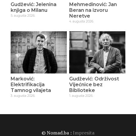
Gudžević: Jelenina
Mehmedinović: Jan
knjiga o Milanu
Beran na izvoru
Neretve
5. augusta 2026.
4. augusta 2026.
Marković:
Gudžević: Održivost
Elektrifikacija
Vijećnice bez
Tamnog vilajeta
Biblioteke
3. augusta 2026.
1. augusta 2026.
© Nomad.ba :
Impresita