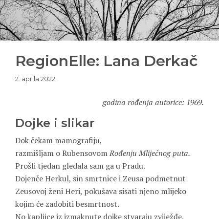
RegionElle: Lana Derkač
2. aprila 2022.
godina rođenja autorice: 1969.
Dojke i slikar
Dok čekam mamografiju,
razmišljam o Rubensovom
Rođenju Mliječnog puta.
Prošli tjedan gledala sam ga u Pradu.
Dojenče Herkul, sin smrtnice i Zeusa podmetnut
Zeusovoj ženi Heri, pokušava sisati njeno mlijeko
kojim će zadobiti besmrtnost.
No kapljice iz izmaknute dojke stvaraju zviježđe.