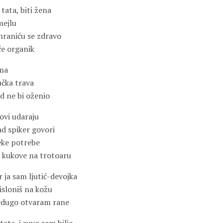
 tata, biti žena
mejlu
 hraniću se zdravo
će organik
ama
učka trava
d ne bi oženio
ovi udaraju
ad spiker govori
reke potrebe
 kukove na trotoaru
r ja sam ljutić-devojka
sloniš na kožu
redugo otvaram rane