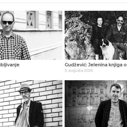
bljivanje
Gudžević: Jelenina knjiga o
5. augusta 2026.