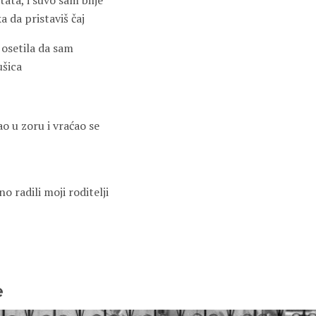
 tata, i suvo sam bilje
a da pristaviš čaj
osetila da sam
ušica
ao u zoru i vraćao se
 radili moji roditelji
e