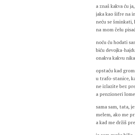
a znaš kakva ću ja,
jaka kao šifre na i
neću se šminkati,
na mom čelu pisa
noću ću hodati s
biću devojka-hajd
onakva kakvu nika
opstaću kad grom
u trafo-stanice, k
ne izlazite bez p
a penzioneri lome
sama sam, tata, je
melem, ako me pri
a kad me držiš p