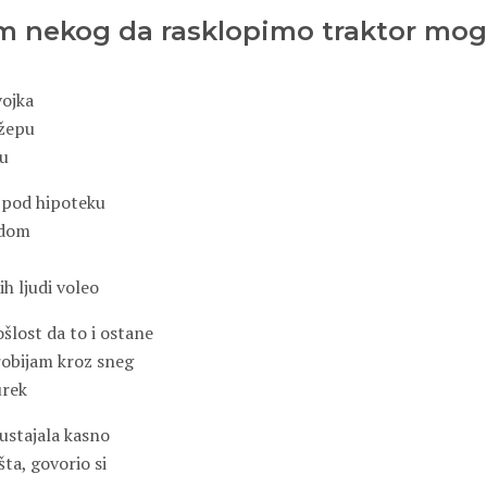
m nekog da rasklopimo traktor mog
vojka
žepu
ru
e pod hipoteku
 dom
ih ljudi voleo
ošlost da to i ostane
probijam kroz sneg
urek
ustajala kasno
ta, govorio si