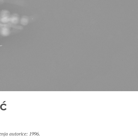
ić
nja autorice: 1996.