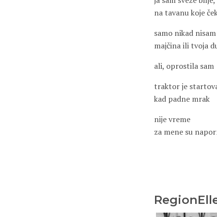
ja sam sveže bilje,
na tavanu koje ček
samo nikad nisam 
majčina ili tvoja d
ali, oprostila sam
traktor je startov
kad padne mrak
nije vreme
za mene su naporno
RegionEll