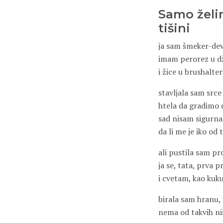
Samo želi
tišini
ja sam šmeker-de
imam perorez u d
i žice u brushalte
stavljala sam src
htela da gradimo
sad nisam sigurna
da li me je iko od t
ali pustila sam pr
ja se, tata, prva 
i cvetam, kao kuk
birala sam hranu, 
nema od takvih niš