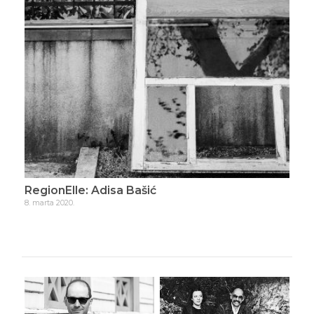
RegionElle: Adisa Bašić
Reg
8. marta 2020.
15. m