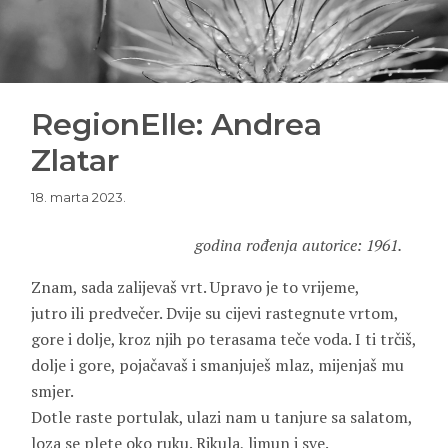
RegionElle: Andrea
Zlatar
18. marta 2023.
godina rođenja autorice: 1961.
Znam, sada zalijevaš vrt. Upravo je to vrijeme,
jutro ili predvečer. Dvije su cijevi rastegnute vrtom,
gore i dolje, kroz njih po terasama teče voda. I ti trčiš,
dolje i gore, pojačavaš i smanjuješ mlaz, mijenjaš mu
smjer.
Dotle raste portulak, ulazi nam u tanjure sa salatom,
loza se plete oko ruku. Rikula, limun i sve.