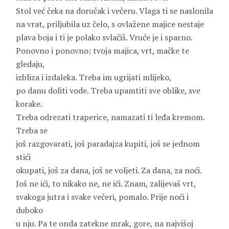
Stol već čeka na doručak i večeru. Vlaga ti se naslonila
na vrat, priljubila uz čelo, s ovlažene majice nestaje
plava boja i ti je polako svlačiš. Vruće je i sparno.
Ponovno i ponovno: tvoja majica, vrt, mačke te
gledaju,
izbliza i izdaleka. Treba im ugrijati mlijeko,
po danu doliti vode. Treba upamtiti sve oblike, sve
korake.
Treba odrezati traperice, namazati ti leđa kremom.
Treba se
još razgovarati, još paradajza kupiti, još se jednom
stići
okupati, još za dana, još se voljeti. Za dana, za noći.
Još ne ići, to nikako ne, ne ići. Znam, zalijevaš vrt,
svakoga jutra i svake večeri, pomalo. Prije noći i
duboko
u nju. Pa te onda zatekne mrak, gore, na najvišoj