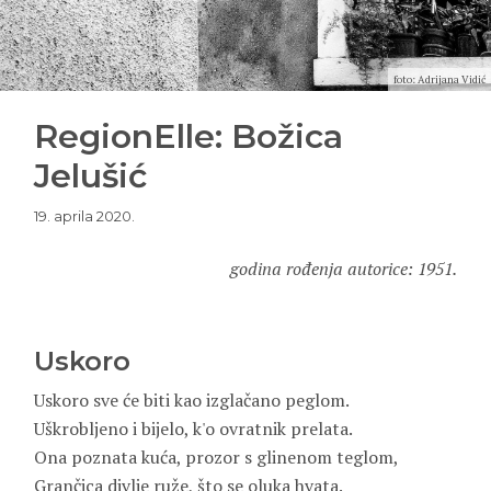
foto: Adrijana Vidić
RegionElle: Božica
Jelušić
19. aprila 2020.
godina rođenja autorice: 1951.
Uskoro
Uskoro sve će biti kao izglačano peglom.
Uškrobljeno i bijelo, k'o ovratnik prelata.
Ona poznata kuća, prozor s glinenom teglom,
Grančica divlje ruže, što se oluka hvata.