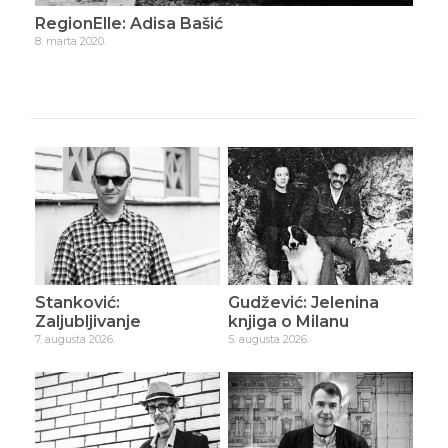
RegionElle: Adisa Bašić
Reg
8. marta 2020.
15. m
Stanković:
Gudžević: Jelenina
Zaljubljivanje
knjiga o Milanu
7. augusta 2026.
5. augusta 2026.