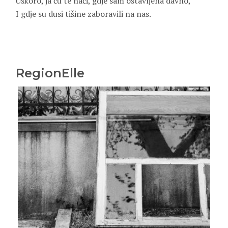
Uskoro, ja ću te naći, gdje sam ostavljena davno,
I gdje su dusi tišine zaboravili na nas.
RegionElle