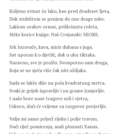
Koljeno svinut ću lako, kao pred dvadeset ljeta,
Dok stubištem se penjem do one drage sobe.
Lakiran orahov ormar, priškrinuta roleta,
Mrke korice knjige. Naš Crnjanski: SEOBE.
Srk lozovače, kava, miris duhana s juga.
Sat uporan k'o djetlić, dok u uhu tiktaka.
Naravno, sve je prošlo. Neosporno sam druga,
Koja se ne sjeća više čak niti ožiljaka.
Sada se lakše diše na pola kvadratnog metra.
Svaki je grijeh ispravljiv i na grame izmjerljiv.
I naše bore nose tragove soli i vjetra,
Uskoro, doći će vrijeme za razgovor povjerljiv.
Valja mi samo prijeći rijeku i polje travno,
Naći riječ pomirenja, mali plosnati Xanax.