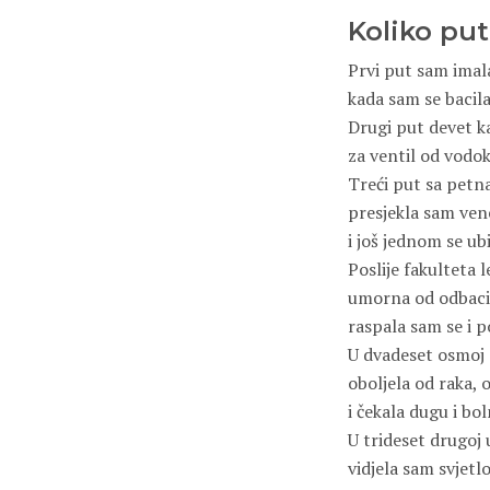
Koliko pu
Prvi put sam ima
kada sam se bacila
Drugi put devet k
za ventil od vodo
Treći put sa petna
presjekla sam ven
i još jednom se ubi
Poslije fakulteta 
umorna od odbaciv
raspala sam se i po
U dvadeset osmoj 
oboljela od raka,
i čekala dugu i b
U trideset drugoj
vidjela sam svjetlo