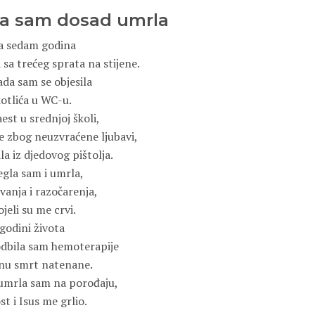
ta sam dosad umrla
la sedam godina
 sa trećeg sprata na stijene.
ada sam se objesila
kotlića u WC-u.
est u srednjoj školi,
e zbog neuzvraćene ljubavi,
la iz djedovog pištolja.
legla sam i umrla,
anja i razočarenja,
jeli su me crvi.
godini života
 odbila sam hemoterapije
olnu smrt natenane.
 umrla sam na porođaju,
st i Isus me grlio.