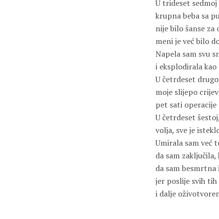
U trideset sedmoj
krupna beba sa p
nije bilo šanse za
meni je već bilo d
Napela sam svu sn
i eksplodirala kao 
U četrdeset drugoj
moje slijepo crijev
pet sati operacije
U četrdeset šestoj,
volja, sve je istek
Umirala sam već t
da sam zaključila,
da sam besmrtna i
jer poslije svih tih
i dalje oživotvore