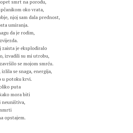
 opet smrt na porodu,
upčanikom oko vrata,
 obje, njoj sam dala prednost,
osta umiranja.
agu da je rodim,
zvijezda.
 zaista je eksplodiralo
o, izvadili su mi utrobu,
 završilo se mojom smrću.
 izlila se snaga, energija,
lo u potoku krvi.
oliko puta
 kako mora biti
 neuništiva,
 smrti
na opstajem.