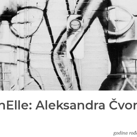
Elle: Aleksandra Čvo
godina rođe