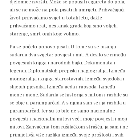
djelomice izvršiti. Može se popušiti cigareta do pola,
ali se ne može na pola pisati ili umrijeti. Prihvaćajući
život prihvaćamo svijet u totalitetu, dakle
prihvaćamo i rat, nestanak grada koji smo voljeli,
starenje, smrt onih koje volimo.
Pa se počelo ponovo pisati. U tome su se pisanju
sudarila dva svijeta: povijest i mit. A desilo se između
povijesnih knjiga i narodnih bajki. Dokumenata i
legendi. Diplomatskih prepiski i hagiografija. Između
monografija i knjiga starostavnih. Između svjedoka i
slijepih pjesnika. Između aeda i rapsoda. Između
mene i mene. Sudarila se historija s mitom i razbile su
se obje u paramparčad. A s njima sam se i ja razbila u
paramparčad. Jer su to bile ne samo nacionalne
povijesti i nacionalni mitovi već i moje povijesti i moji
mitovi. Zahvaćena tom rušilačkom strašću, ja sam i ne
primijetivši više razliku između svoje prošlosti i svih