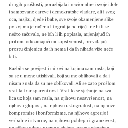
drugih prošlosti, porazbijala i nacionalne i svoje idole
i samozvane careve i demokratske vladare, ali i svog
oca, majku, djede i babe, sve svoje okamenjene slike
po kojima je rađena litografija od riječi, ne bi li se
nešto sačuvalo, ne bih li ih popisala, mijenjajući ih
pritom, oduzimajući im sopstvenost, previđajući
prostu činjenicu da ih nema i da ih nikada više neće
biti.
Razbila se povijest i mitovi na kojima sam rasla, koji
su se u mene utiskivali, koji su me oblikovali a da i
nisam znala da su me oblikovali. Ali se zato prošlom
vratila transparentnost. Vratilo se sjećanje na sva
lica uz koja sam rasla, na njihovu nesavršenost, na
njihovu glupost, na njihovu uskogrudost, na njihove
kompromise i konformizme, na njihove agresije i
verbalne i stvarne, na njihovu pohlepu i gramzivost,
na njihov odnos prema slabijem, prema c
iganima
,