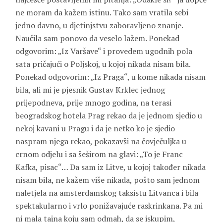
ne moram da kažem istinu. Tako sam vratila sebi
jedno davno, u djetinjstvu zaboravljeno znanje.
Naučila sam ponovo da veselo lažem. Ponekad
odgovorim: „Iz Varšave“ i provedem ugodnih pola
sata pričajući o Poljskoj, u kojoj nikada nisam bila.
Ponekad odgovorim: „Iz Praga“, u kome nikada nisam
bila, ali mi je pjesnik Gustav Krklec jednog
prijepodneva, prije mnogo godina, na terasi
beogradskog hotela Prag rekao da je jednom sjedio u
nekoj kavani u Pragu i da je netko ko je sjedio
naspram njega rekao, pokazavši na čovječuljka u
crnom odjelu i sa šeširom na glavi: „To je Franc
Kafka, pisac“… Da sam iz Litve, u kojoj također nikada
nisam bila, ne kažem više nikada, pošto sam jednom
naletjela na amsterdamskog taksistu Litvanca i bila
spektakularno i vrlo ponižavajuće raskrinkana. Pa mi
ni mala tajna koju sam odmah, da se iskupim,