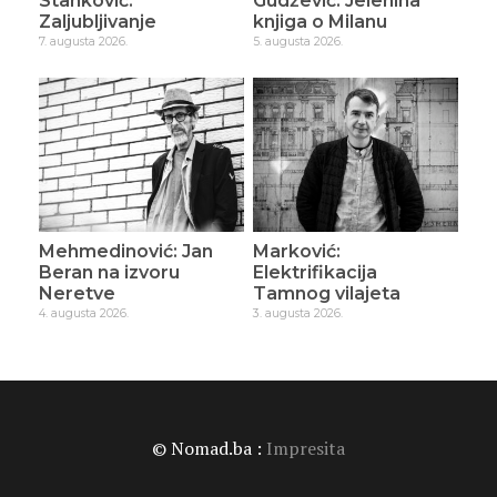
Stanković:
Gudžević: Jelenina
Zaljubljivanje
knjiga o Milanu
7. augusta 2026.
5. augusta 2026.
Mehmedinović: Jan
Marković:
Beran na izvoru
Elektrifikacija
Neretve
Tamnog vilajeta
4. augusta 2026.
3. augusta 2026.
© Nomad.ba :
Impresita