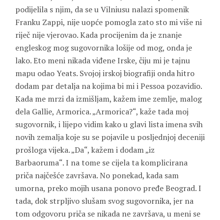
podijelila s njim, da se u Vilniusu nalazi spomenik
Franku Zappi, nije uopće pomogla zato sto mi više ni
riječ nije vjerovao. Kada procijenim da je znanje
engleskog mog sugovornika lošije od mog, onda je
lako. Eto meni nikada viđene Irske, čiju mi je tajnu
mapu odao Yeats. Svojoj irskoj biografiji onda hitro
dodam par detalja na kojima bi mi i Pessoa pozavidio.
Kada me mrzi da izmišljam, kažem ime zemlje, malog
dela Gallie, Armorica. „Armorica?“, kaže tada moj
sugovornik, i lijepo vidim kako u glavi lista imena svih
novih zemalja koje su se pojavile u posljednjoj deceniji
prošloga vijeka. „Da“, kažem i dodam „iz
Barbaoruma“. I na tome se cijela ta komplicirana
priča najčešće završava. No ponekad, kada sam
umorna, preko mojih usana ponovo pređe Beograd. I
tada, dok strpljivo slušam svog sugovornika, jer na
tom odgovoru priča se nikada ne završava, u meni se