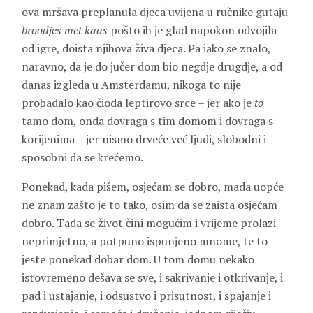
ova mršava preplanula djeca uvijena u ručnike gutaju
broodjes met kaas
pošto ih je glad napokon odvojila
od igre, doista njihova živa djeca. Pa iako se znalo,
naravno, da je do jučer dom bio negdje drugdje, a od
danas izgleda u Amsterdamu, nikoga to nije
probadalo kao čioda leptirovo srce – jer ako je
to
tamo dom, onda dovraga s tim domom i dovraga s
korijenima – jer nismo drveće već ljudi, slobodni i
sposobni da se krećemo.
Ponekad, kada pišem, osjećam se dobro, mada uopće
ne znam zašto je to tako, osim da se zaista osjećam
dobro. Tada se život čini mogućim i vrijeme prolazi
neprimjetno, a potpuno ispunjeno mnome, te to
jeste ponekad dobar dom. U tom domu nekako
istovremeno dešava se sve, i sakrivanje i otkrivanje, i
pad i ustajanje, i odsustvo i prisutnost, i spajanje i