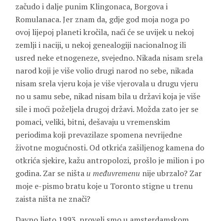
začudo i dalje punim Klingonaca, Borgova i
Romulanaca. Jer znam da, gdje god moja noga po
ovoj lijepoj planeti kročila, naći će se uvijek u nekoj
zemlji i naciji, u nekoj genealogiji nacionalnog ili
usred neke etnogeneze, svejedno. Nikada nisam srela
narod koji je više volio drugi narod no sebe, nikada
nisam srela vjeru koja je više vjerovala u drugu vjeru
no u samu sebe, nikad nisam bila u državi koja je više
sile i moći poželjela drugoj državi. Možda zato jer se
pomaci, veliki, bitni, dešavaju u vremenskim
periodima koji prevazilaze spomena nevrijedne
životne mogućnosti. Od otkrića zašiljenog kamena do
otkrića sjekire, kažu antropolozi, prošlo je milion i po
godina. Zar se ništa
u međuvremenu
nije ubrzalo? Zar
moje e-pismo bratu koje u Toronto stigne u trenu
zaista ništa ne znači?
Davno ljeto 1993. proveli smo u amsterdamskom