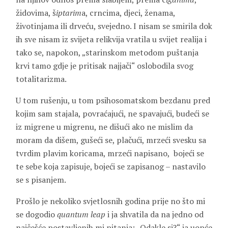
židovima, š
iptarim
a, crncima, djeci, ženama,
životinjama ili drveću, svejedno. I nisam se smirila dok
ih sve nisam iz svijeta relikvija vratila u svijet realija i
tako se, napokon, „starinskom metodom puštanja
krvi tamo gdje je pritisak najjači“ oslobodila svog
totalitarizma.
U tom rušenju, u tom psihosomatskom bezdanu pred
kojim sam stajala, povraćajući, ne spavajući, budeći se
iz migrene u migrenu, ne dišući ako ne mislim da
moram da dišem, gušeći se, plačući, mrzeći svesku sa
tvrdim plavim koricama, mrzeći napisano, bojeći se
te sebe koja zapisuje, bojeći se zapisanog – nastavilo
se s pisanjem.
Prošlo je nekoliko svjetlosnih godina prije no što mi
se dogodio
quantum leap
i ja shvatila da na jedno od
najčešće postavljenih mi pitanja: „Odakle si?“ ja uopće