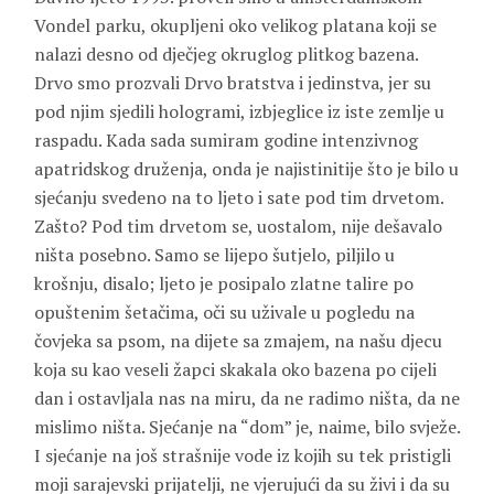
Vondel parku, okupljeni oko velikog platana koji se
nalazi desno od dječjeg okruglog plitkog bazena.
Drvo smo prozvali Drvo bratstva i jedinstva, jer su
pod njim sjedili hologrami, izbjeglice iz iste zemlje u
raspadu. Kada sada sumiram godine intenzivnog
apatridskog druženja, onda je najistinitije što je bilo u
sjećanju svedeno na to ljeto i sate pod tim drvetom.
Zašto? Pod tim drvetom se, uostalom, nije dešavalo
ništa posebno. Samo se lijepo šutjelo, piljilo u
krošnju, disalo; ljeto je posipalo zlatne talire po
opuštenim šetačima, oči su uživale u pogledu na
čovjeka sa psom, na dijete sa zmajem, na našu djecu
koja su kao veseli žapci skakala oko bazena po cijeli
dan i ostavljala nas na miru, da ne radimo ništa, da ne
mislimo ništa. Sjećanje na “dom” je, naime, bilo svježe.
I sjećanje na još strašnije vode iz kojih su tek pristigli
moji sarajevski prijatelji, ne vjerujući da su živi i da su