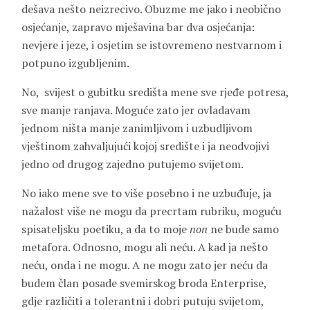
dešava nešto neizrecivo. Obuzme me jako i neobično
osjećanje, zapravo mješavina bar dva osjećanja:
nevjere i jeze, i osjetim se istovremeno nestvarnom i
potpuno izgubljenim.
No, svijest o gubitku središta mene sve rjeđe potresa,
sve manje ranjava. Moguće zato jer ovladavam
jednom ništa manje zanimljivom i uzbudljivom
vještinom zahvaljujući kojoj središte i ja neodvojivi
jedno od drugog zajedno putujemo svijetom.
No iako mene sve to više posebno i ne uzbuđuje, ja
nažalost više ne mogu da precrtam rubriku, moguću
spisateljsku poetiku, a da to moje
non
ne bude samo
metafora. Odnosno, mogu ali neću. A kad ja nešto
neću, onda i ne mogu. A ne mogu zato jer neću da
budem član posade svemirskog broda Enterprise,
gdje različiti a tolerantni i dobri putuju svijetom,