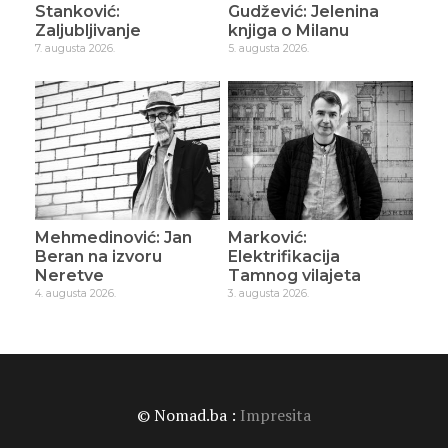
Stanković:
Gudžević: Jelenina
Zaljubljivanje
knjiga o Milanu
7. augusta 2026.
5. augusta 2026.
Mehmedinović: Jan
Marković:
Beran na izvoru
Elektrifikacija
Neretve
Tamnog vilajeta
4. augusta 2026.
3. augusta 2026.
© Nomad.ba :
Impresita