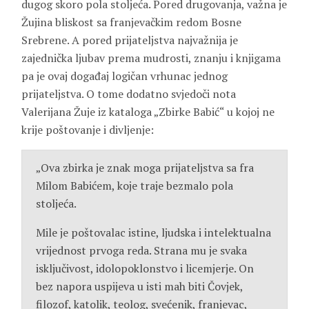
dugog skoro pola stoljeća. Pored drugovanja, važna je
Žujina bliskost sa franjevačkim redom Bosne
Srebrene. A pored prijateljstva najvažnija je
zajednička ljubav prema mudrosti, znanju i knjigama
pa je ovaj događaj logičan vrhunac jednog
prijateljstva. O tome dodatno svjedoči nota
Valerijana Žuje iz kataloga „Zbirke Babić“ u kojoj ne
krije poštovanje i divljenje:
„Ova zbirka je znak moga prijateljstva sa fra
Milom Babićem, koje traje bezmalo pola
stoljeća.
Mile je poštovalac istine, ljudska i intelektualna
vrijednost prvoga reda. Strana mu je svaka
isključivost, idolopoklonstvo i licemjerje. On
bez napora uspijeva u isti mah biti Čovjek,
filozof, katolik, teolog, svećenik, franjevac,