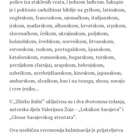
police iza staklenih vrata, i jednom ladicom. Sakupio
je i poklonio zadužbinar biblije na grčkom, latinskom,
engleskom, francuskom, njemačkom, italijanskom,
irskom, mađarskom, albanskom, hrvatskom, srpskom,
slovenačkom, češkom, ukrajinskom, poljskom,
holandskom, švedskom, norveškom, litvanskom,
estonskom, ruskom, portugalskom, španskom,
katalonskom, rumunskom, bugarskom, turskom,
perzijskom (farsiju), arapskom, hebrejskom,
uzbečkom, azerbejdžanskom, kineskom, japanskom,
amharskom, alzaškom, kao i na tsonga, xhosa, navajo
i cree jeziku…
U „Zbirku Babić“ uključena su i dva dvotomna izdanja,
autorska djela Valerijana Žuje – „Leksikon Sarajeva“ i
„Glosar Sarajevskog atentata“.
Ova neobična ceremonija kulminacija je prijateljstva