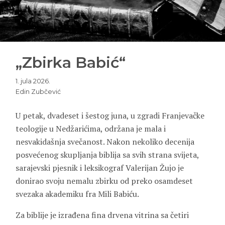
„Zbirka Babić“
1. jula 2026.
Edin Zubčević
U petak, dvadeset i šestog juna, u zgradi Franjevačke
teologije u Nedžarićima, održana je mala i
nesvakidašnja svečanost. Nakon nekoliko decenija
posvećenog skupljanja biblija sa svih strana svijeta,
sarajevski pjesnik i leksikograf Valerijan Žujo je
donirao svoju nemalu zbirku od preko osamdeset
svezaka akademiku fra Mili Babiću.
Za biblije je izrađena fina drvena vitrina sa četiri