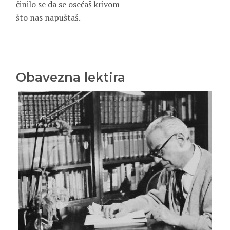
činilo se da se osećaš krivom
što nas napuštaš.
Obavezna lektira