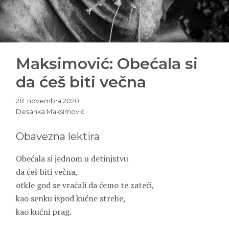
Maksimović: Obećala si
da ćeš biti večna
28. novembra 2020.
Desanka Maksimović
Obavezna lektira
Obećala si jednom u detinjstvu
da ćeš biti večna,
otkle god se vraćali da ćemo te zateći,
kao senku ispod kućne strehe,
kao kućni prag.