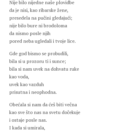
Nije bilo nijedne naše plovidbe
da je nisi, kao ribarske žene,
presedela na pučini gledajući;
nije bilo bure ni brodoloma
da nismo posle njih
pored neba ugledali i tvoje lice.
Gde god bismo se probudili,
bila si u prozoru ti i sunce;
bila si nam uvek na dohvatu ruke
kao voda,
uvek kao vazduh
prisutna i neophodna.
Obećala si nam da ćeš biti večna
kao sve što nas na svetu dočekuje
i ostaje posle nas.
I kada si umirala,