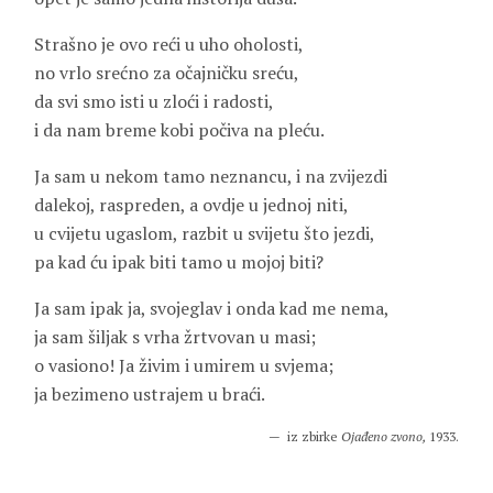
Strašno je ovo reći u uho oholosti,
no vrlo srećno za očajničku sreću,
da svi smo isti u zloći i radosti,
i da nam breme kobi počiva na pleću.
Ja sam u nekom tamo neznancu, i na zvijezdi
dalekoj, raspreden, a ovdje u jednoj niti,
u cvijetu ugaslom, razbit u svijetu što jezdi,
pa kad ću ipak biti tamo u mojoj biti?
Ja sam ipak ja, svojeglav i onda kad me nema,
ja sam šiljak s vrha žrtvovan u masi;
o vasiono! Ja živim i umirem u svjema;
ja bezimeno ustrajem u braći.
iz zbirke
Ojađeno zvon
o,
1933.