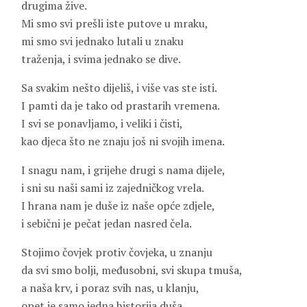
drugima žive.
Mi smo svi prešli iste putove u mraku,
mi smo svi jednako lutali u znaku
traženja, i svima jednako se dive.
Sa svakim nešto dijeliš, i više vas ste isti.
I pamti da je tako od prastarih vremena.
I svi se ponavljamo, i veliki i čisti,
kao djeca što ne znaju još ni svojih imena.
I snagu nam, i grijehe drugi s nama dijele,
i sni su naši sami iz zajedničkog vrela.
I hrana nam je duše iz naše opće zdjele,
i sebični je pečat jedan nasred čela.
Stojimo čovjek protiv čovjeka, u znanju
da svi smo bolji, međusobni, svi skupa tmuša,
a naša krv, i poraz svih nas, u klanju,
opet je samo jedna historija duša.