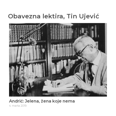
Obavezna lektira, Tin Ujević
Andrić: Jelena, žena koje nema
Uje
4. marta 2019.
28. s