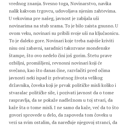
vrednog znanja. Svesno toga, Novinarstvo, navika
nalik kakvom trgovcu, udovoljava njenim zahtevima.
U vekovima pre našeg, javnost je zabijala uši
novinarima na stub srama. To je bilo zaista gnusno. U
ovom veku, novinari su pribili svoje uši na ključaonicu.
To je daleko gore. Novinari koje treba najviše kriviti
nisu oni zabavni, saradnici takozvane mondenske
štampe, što ovo nedelo čini još gorim. Štetu prave
ozbiljni, promišljeni, revnosni novinari koji će
svečano, kao što danas čine, razvlačiti pred očima
javnosti neki ispad iz privatnog života velikog
državnika, čoveka koji je prvak političke misli koliko i
stvaralac političke sile, i pozivati javnost da o tome
raspravlja, da se pokaže nadležnom u toj stvari, da
kaže šta o tome misli. I ne samo da kaže, već da to što
govori sprovede u delo, da zapoveda tom čoveku u
vezi sa svim ostalim, da naređuje njegovoj stranci, da