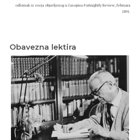
odlomak iz eseja objavljenog u časopisu Fortnightly Review, februara
1891.
Obavezna lektira