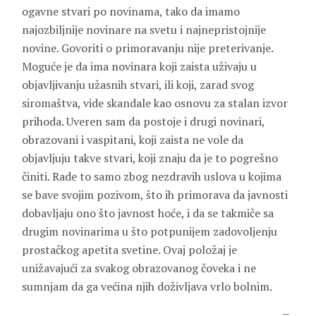
ogavne stvari po novinama, tako da imamo
najozbiljnije novinare na svetu i najnepristojnije
novine. Govoriti o primoravanju nije preterivanje.
Moguće je da ima novinara koji zaista uživaju u
objavljivanju užasnih stvari, ili koji, zarad svog
siromaštva, vide skandale kao osnovu za stalan izvor
prihoda. Uveren sam da postoje i drugi novinari,
obrazovani i vaspitani, koji zaista ne vole da
objavljuju takve stvari, koji znaju da je to pogrešno
činiti. Rade to samo zbog nezdravih uslova u kojima
se bave svojim pozivom, što ih primorava da javnosti
dobavljaju ono što javnost hoće, i da se takmiče sa
drugim novinarima u što potpunijem zadovoljenju
prostačkog apetita svetine. Ovaj položaj je
unižavajući za svakog obrazovanog čoveka i ne
sumnjam da ga većina njih doživljava vrlo bolnim.