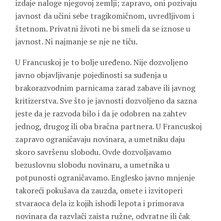
izdaje naloge njegovoj zemlji; zapravo, oni pozivaju
javnost da učini sebe tragikomičnom, uvredljivom i
štetnom. Privatni životi ne bi smeli da se iznose u
javnost. Ni najmanje se nje ne tiču.
U Francuskoj je to bolje uređeno. Nije dozvoljeno
javno objavljivanje pojedinosti sa suđenja u
brakorazvodnim parnicama zarad zabave ili javnog
kritizerstva. Sve što je javnosti dozvoljeno da sazna
jeste da je razvoda bilo i da je odobren na zahtev
jednog, drugog ili oba bračna partnera. U Francuskoj
zapravo ograničavaju novinara, a umetniku daju
skoro savršenu slobodu. Ovde dozvoljavamo
bezuslovnu slobodu novinaru, a umetnika u
potpunosti ograničavamo. Englesko javno mnjenje
takoreći pokušava da zauzda, omete i izvitoperi
stvaraoca dela iz kojih ishodi lepota i primorava
novinara da razvlači zaista ružne, odvratne ili čak