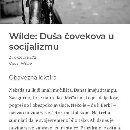
Wilde: Duša čovekova u
socijalizmu
21. oktobra 2021.
Oscar Wilde
Obavezna lektira
Nekada su ljudi imali mučilišta. Danas imaju štampu.
Zasigurno, to je napredak. Međutim, to je i dalje loše,
pogrešno i obespokojavajuće. Neko je – da li Berk? –
nazvao novinarstvo četvrtim staležom. Ne treba
sumnjati da je svojevremeno bilo tako. Ali danas je
novinarstvo zapravo jedini stalež. Proždralo je ostala