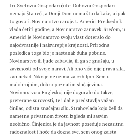
tri. Svetovni Gospodari ćute, Duhovni Gospodari
nemaju šta reći, a Donji Dom nema šta da kaže, a ipak
to govori. Novinarstvo caruje. U Americi Predsednik
vlada četiri godine, a Novinarstvo zanavek. Srećom, u
Americi je Novinarstvo svoju vlast doteralo do
najodvratnije i najsvirepije krajnosti. Prirodna
posledica toga bio je nastanak duha pobune.
Novinarstvo ili ljude zabavlja, ili ga se gnušaju, u
zavisnosti od svoje naravi. Ali ono više nije prava sila,
kao nekad. Niko je ne uzima za ozbiljno. Sem u
malobrojnim, dobro poznatim slučajevima.
Novinarstvo u Engleskoj nije doguralo do takve,
preterane surovosti, te i dalje predstavlja važan
činilac, odista značajnu silu. Strahovlada koju želi da
nametne privatnom životu izgleda mi sasvim
neobično. Činjenica je da javnost poseduje nezasitnu
radoznalost i hoće da dozna sve, sem onog zaista