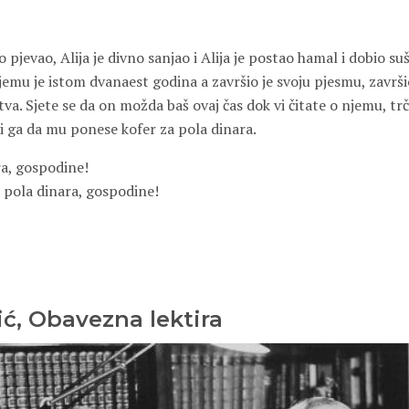
no pjevao, Alija je divno sanjao i Alija je postao hamal i dobio su
Njemu je istom dvanaest godina a završio je svoju pjesmu, završio
stva. Sjete se da on možda baš ovaj čas dok vi čitate o njemu, tr
 ga da mu ponese kofer za pola dinara.
a, gospodine!
a pola dinara, gospodine!
ć, Obavezna lektira