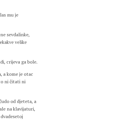
las mu je
ene sevdalinke,
 nekakve velike
i, crijeva ga bole.
a, a kome je otac
 ni čitati ni
čudo od djeteta, a
le na klavijaturi,
 dvadesetoj