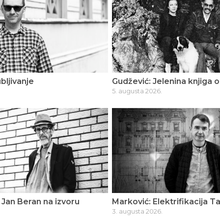
bljivanje
Gudžević: Jelenina knjiga o
5. augusta 2026.
Jan Beran na izvoru
Marković: Elektrifikacija T
3. augusta 2026.