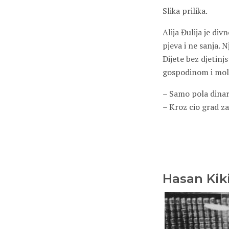
Slika prilika.
Alija Đulija je div
pjeva i ne sanja. 
Dijete bez djetinj
gospodinom i moli
– Samo pola dinar
– Kroz cio grad z
Hasan Kiki