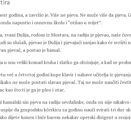
tira
st godina, a završio je. Više ne pjeva. Ne može više da pjeva. G
 onda napustio i osnovnu školu i “otišao u svijet”.
ija, zvani Đulija, rodom iz Mostara, na radiju je pjevao, naše čuv
ljudi su slušali, pjevao je Đulija i pjevajući sanjao kako će svršiti
avan pjevač, a postao je hamal.
a u snu veliki komad kruha i slatko ga obzinjuje, a kad se probud
 već u četvrtoj godini kupe klavir i nabave učitelja iz pjevanj
ikako ne može postati slavan pjevač. Taj ne može naučiti čestito
ac kao što ti je ga je pleo i otac.
 hamalski sin pjeva na radiju sevdalinke, onda on nije nikakvo 
 uspije da gospodsku kćerkicu za godinu nauči svirati tri dur-ska
ko dijete lumen i biće barem nekakav operski dirigent u svojoj