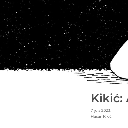
Kikić:
7. jula 2023.
Hasan Kikić