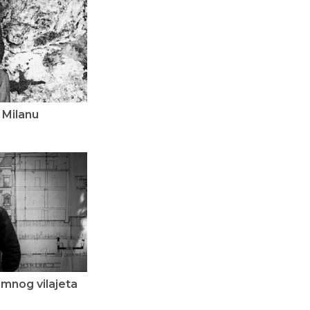
 Milanu
amnog vilajeta