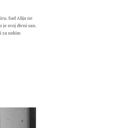
šicu. Sad Alija ne
 je svoj divni san.
či za nekim