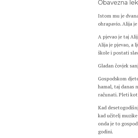
Obavezna lek
Istom mu je dvanae
ohrapavio. Alija je
A pjevao je taj Al
Alija je pjevao, a 
škole i postati sl
Gladan čovjek sanj
Gospodskom djetetu
hamal, taj danas n
računati. Pleti kot
Kad desetogodišnji
kad učitelj muzike
onda je to gospods
godini.