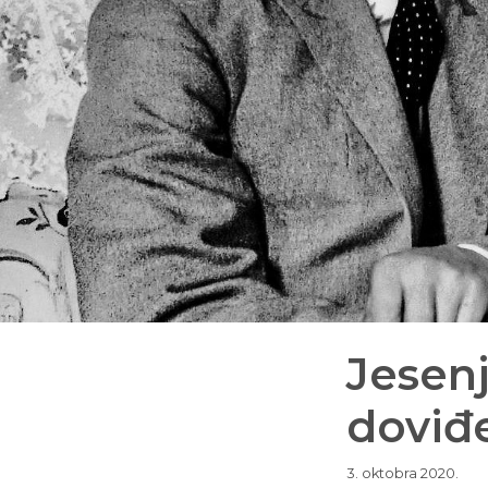
Jesenj
doviđ
3. oktobra 2020.