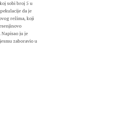
koj sobi broj 5 u
pekulacije da je
ovog režima, koji
Jesenjinovo
 Napisao ju je
 pjesmu zaboravio u