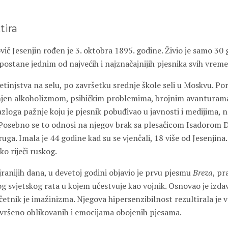
tira
ič Jesenjin rođen je 3. oktobra 1895. godine. Živio je samo 30 g
postane jednim od najvećih i najznačajnijih pjesnika svih vrem
etinjstva na selu, po završetku srednje škole seli u Moskvu. P
injen alkoholizmom, psihičkim problemima, brojnim avanturam
zloga pažnje koju je pjesnik pobuđivao u javnosti i medijima, 
osebno se to odnosi na njegov brak sa plesačicom Isadorom Du
uga. Imala je 44 godine kad su se vjenčali, 18 više od Jesenjin
ko riječi ruskog.
ranijih dana, u devetoj godini objavio je prvu pjesmu
Breza
, pr
 svjetskog rata u kojem učestvuje kao vojnik. Osnovao je izd
ačetnik je imažinizma. Njegova hipersenzibilnost rezultirala je 
savršeno oblikovanih i emocijama obojenih pjesama.