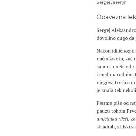
Sergej Jesenjin
Obavezna lek
Sergej Aleksandrov
dovoljno dugo da 
Nakon idiličnog dj
način života, zač
samo su neki od ra
i međunarodnim. P
njegova treća supr
je znala tek nekoli
Pjesme piše od naj
pauzu tokom Prvog
umjetnika riječi
, z
skladnih, stilski 