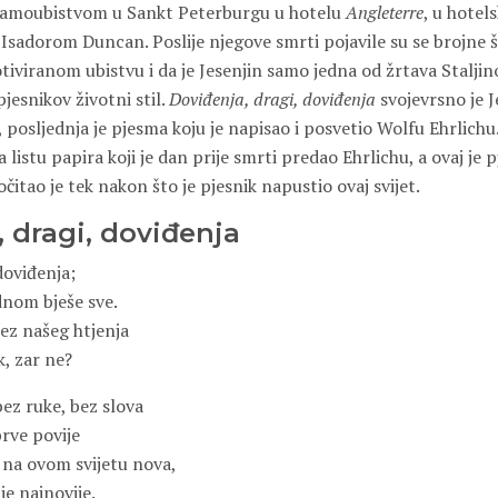
 samoubistvom u Sankt Peterburgu u hotelu
Angleterre
, u hotels
a Isadorom Duncan. Poslije njegove smrti pojavile su se brojne š
motiviranom ubistvu i da je Jesenjin samo jedna od žrtava Staljin
pjesnikov životni stil.
Doviđenja, dragi, doviđenja
svojevrsno je 
posljednja je pjesma koju je napisao i posvetio Wolfu Ehrlichu.
a listu papira koji je dan prije smrti predao Ehrlichu, a ovaj je
čitao je tek nakon što je pjesnik napustio ovaj svijet.
 dragi, doviđenja
doviđenja;
ednom bješe sve.
ez našeg htjenja
, zar ne?
bez ruke, bez slova
rve povije
a na ovom svijetu nova,
ije najnovije.