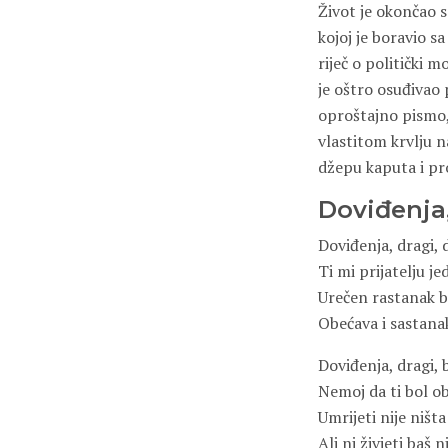
Život je okončao
kojoj je boravio s
riječ o politički 
je oštro osuđivao 
oproštajno pismo, 
vlastitom krvlju n
džepu kaputa i pro
Doviđenja,
Doviđenja, dragi, 
Ti mi prijatelju j
Urečen rastanak b
Obećava i sastanak
Doviđenja, dragi, 
Nemoj da ti bol ob
Umrijeti nije ništ
Ali ni živjeti baš n