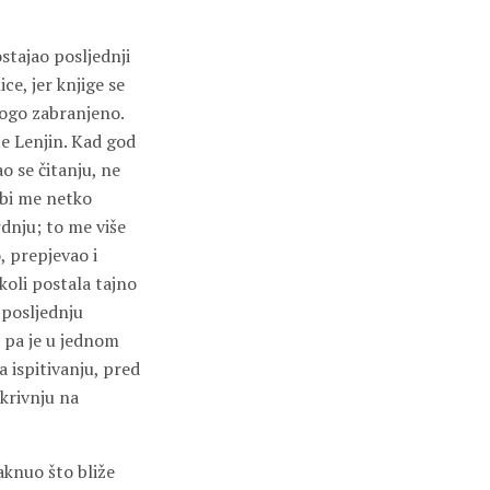
ostajao posljednji
ce, jer knjige se
trogo zabranjeno.
 je Lenjin. Kad god
o se čitanju, ne
 bi me netko
dnju; to me više
, prepjevao i
oli postala tajno
m posljednju
, pa je u jednom
 ispitivanju, pred
 krivnju na
aknuo što bliže