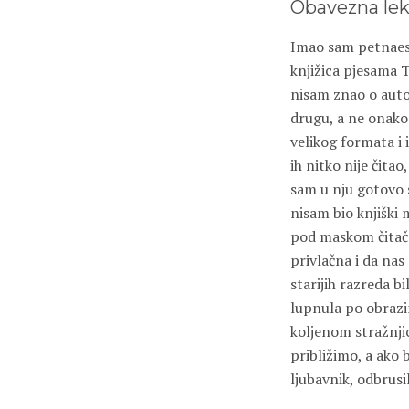
Obavezna lek
Imao sam petnaest
knjižica pjesama 
nisam znao o autor
drugu, a ne onako 
velikog formata i 
ih nitko nije čita
sam u nju gotovo s
nisam bio knjiški 
pod maskom čitača 
privlačna i da nas 
starijih razreda bi
lupnula po obrazim
koljenom stražnji
približimo, a ako 
ljubavnik, odbrusi