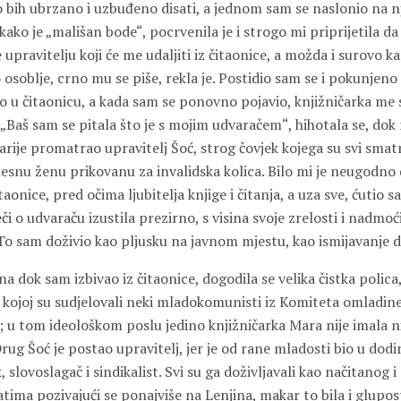
o bih ubrzano i uzbuđeno disati, a jednom sam se naslonio na n
 kako je „mališan bode“, pocrvenila je i strogo mi priprijetila da
e upravitelju koji će me udaljiti iz čitaonice, a možda i surovo ka
o osoblje, crno mu se piše, rekla je. Postidio sam se i pokunjeno 
o u čitaonicu, a kada sam se ponovno pojavio, knjižničarka me 
„Baš sam se pitala što je s mojim udvaračem“, hihotala se, dok
arije promatrao upravitelj Šoć, strog čovjek kojega su svi sma
lesnu ženu prikovanu za invalidska kolica. Bilo mi je neugodno
aonice, pred očima ljubitelja knjige i čitanja, a uza sve, ćutio s
eči o udvaraču izustila prezirno, s visina svoje zrelosti i nadmoći 
To sam doživio kao pljusku na javnom mjestu, kao ismijavanje d
na dok sam izbivao iz čitaonice, dogodila se velika čistka polica
 kojoj su sudjelovali neki mladokomunisti iz Komiteta omladine
a; u tom ideološkom poslu jedino knjižničarka Mara nije imala n
Drug Šoć je postao upravitelj, jer je od rane mladosti bio u dodi
, slovoslagač i sindikalist. Svi su ga doživljavali kao načitanog 
tatima pozivajući se ponajviše na Lenjina, makar to bila i glupo