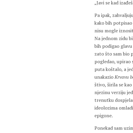
„Javi se kad izađeš
Pa ipak, zahvaljuj
kako bih potpisao 
nisu mogle iznosit
Na jednom zidu bio 
bih podigao glavu 
zato što sam bio p
pogledao, upirao 
puta koštalo, a j
unakazio
Krvavu b
štivo, širila se k
njezinu verziju je
trenutku dospjela 
ideolozima omladin
epigone.
Ponekad sam uzima