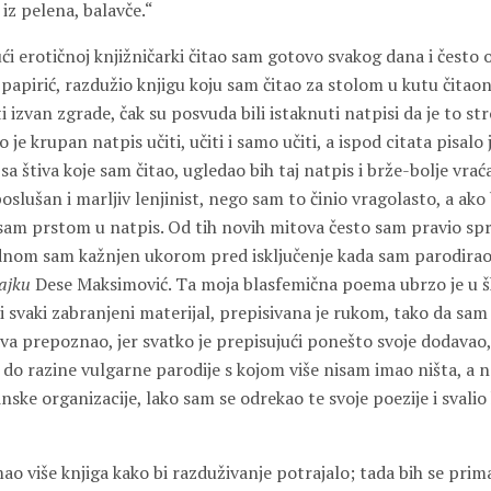
 iz pelena, balavče.“
ući erotičnoj knjižničarki čitao sam gotovo svakog dana i često 
papirić, razdužio knjigu koju sam čitao za stolom u kutu čitaoni
i izvan zgrade, čak su posvuda bili istaknuti natpisi da je to s
je krupan natpis učiti, učiti i samo učiti, a ispod citata pisalo
sa štiva koje sam čitao, ugledao bih taj natpis i brže-bolje vraća
oslušan i marljiv lenjinist, nego sam to činio vragolasto, a ako
sam prstom u natpis. Od tih novih mitova često sam pravio spr
ednom sam kažnjen ukorom pred isključenje kada sam parodirao
ajku
Dese Maksimović. Ta moja blasfemična poema ubrzo je u šk
ao i svaki zabranjeni materijal, prepisivana je rukom, tako da sa
dva prepoznao, jer svatko je prepisujući ponešto svoje dodavao
do razine vulgarne parodije s kojom više nisam imao ništa, a na
ske organizacije, lako sam se odrekao te svoje poezije i svalio
o više knjiga kako bi razduživanje potrajalo; tada bih se prim