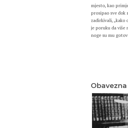
mjesto, kao primje
prosipao sve dok 
zadirkivali, „kako
je poruku da više 
noge su mu gotovo 
Obavezna 