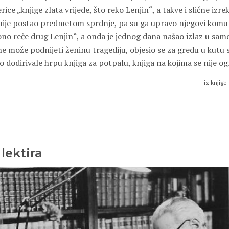
rice „knjige zlata vrijede, što reko Lenjin“, a takve i slične izr
nije postao predmetom sprdnje, pa su ga upravo njegovi komun
 ono reče drug Lenjin“, a onda je jednog dana našao izlaz u sam
ne može podnijeti ženinu tragediju, objesio se za gredu u kutu 
dodirivale hrpu knjiga za potpalu, knjiga na kojima se nije ogr
iz knjige
lektira