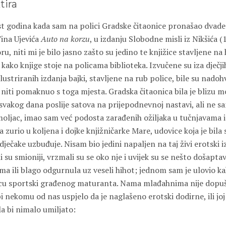
tira
 godina kada sam na polici Gradske čitaonice pronašao dvade
Tina Ujevića
Auto na korzu
, u izdanju Slobodne misli iz Nikšića (
u, niti mi je bilo jasno zašto su jedino te knjižice stavljene na
kako knjige stoje na policama biblioteka. Izvučene su iza dječji
ilustriranih izdanja bajki, stavljene na rub police, bile su nad
o, niti pomaknuo s toga mjesta. Gradska čitaonica bila je blizu m
vakog dana poslije satova na prijepodnevnoj nastavi, ali ne sa
moljac, imao sam već podosta zarađenih ožiljaka u tučnjavama i 
zurio u koljena i dojke knjižničarke Mare, udovice koja je bila 
dječake uzbuđuje. Nisam bio jedini napaljen na taj živi erotski iz
li su smioniji, vrzmali su se oko nje i uvijek su se nešto došaptava
a ili blago odgurnula uz veseli hihot; jednom sam je ulovio ka
cu sportski građenog maturanta. Nama mlađahnima nije dopušt
bi nekomu od nas uspjelo da je naglašeno erotski dodirne, ili jo
la bi nimalo umiljato: