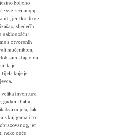
jezino koljeno
 će sve reći mojoj
zniti, jer tko dirne
izašao, sljedećih
s naklonošću i
 me s otvorenih
trali mučenikom,
 dok sam stajao na
am da je
tijela koje je
jevca.
, velika inventura
, gadan i bahat
ikakva udjela, čak
ru s knjigama i to
i obrazovanog, jer
st, neko opće