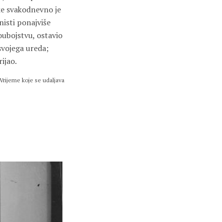
eke svakodnevno je
isti ponajviše
oubojstvu, ostavio
svojega ureda;
ijao.
 Vrijeme koje se udaljava