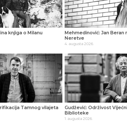
ina knjiga o Milanu
Mehmedinović: Jan Beran n
Neretve
4. augusta 2026.
rifikacija Tamnog vilajeta
Gudžević: Održivost Vijećn
Biblioteke
1. augusta 2026.