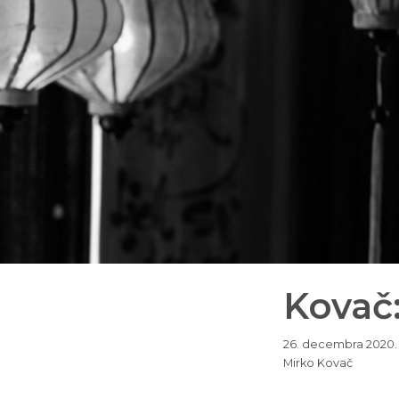
Kovač:
26. decembra 2020.
Mirko Kovač