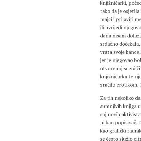
knjižničarki, poče
tako da je osjetila
majci i prijaviti m
ili uvrijedi njegov
dana nisam dolazi
srdačno dočekala, 
vrata svoje kancel
jer je njegovao bo
otvorenoj sceni čit
knjižničarka te rij
zračilo erotikom. 
Za tih nekoliko da
sumnjivih knjiga u
soj novih aktivist
ni kao popisivač. 
kao grafički radnik
se često služio ci