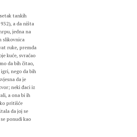
setak tankih
1932), a da ništa
 hrpu, jedna na
h slikovnica
ohvat ruke, premda
oje kuće, svraćao
mo da bih čitao,
igri, nego da bih
svjesna da je
vor; neki đaci iz
li, a ona bi ih
ko pritišće
ala da joj se
j se ponudi kao