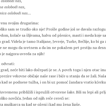
 oslobodi nas,
na oslobodi nas,
jnica oslobodi nas…
renu svojim drugarima:
iko sam se trudio oko nje! Prošle godine još se davala razlogu
dom, kolače sa šljivama, halvu od pšenice, masti i meda koje sa
u grad. Videla je tamo Italijane, Jevreje, Turke, Bečlije, ko bi g
e ne mogu da sretnem a da im ne pokažem pet prstiju na desnoj
 je najgora uvreda za njih!
 odvrati:
grad, neće biti lako dočepati je se. A povrh toga i njen otac ima
prezire vekovne običaje naše rase i biće u stanju da se žali. Naš
a kad se podnese tužba, i on bi uz pomoć žandara vratio kćerku
vremenu približili i ispružili otvorene šake. Bili su lepi ali prl
iko novčića. Jedan od njih reče cereći se:
 za muškarca su kad se oženi i kad mu žena lipše.