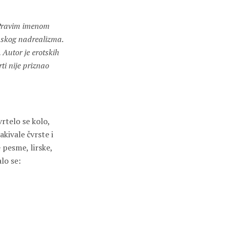
. Pravim imenom
cuskog nadrealizma.
 Autor je erotskih
i nije priznao
vrtelo se kolo,
kivale čvrste i
e pesme, lirske,
lo se: