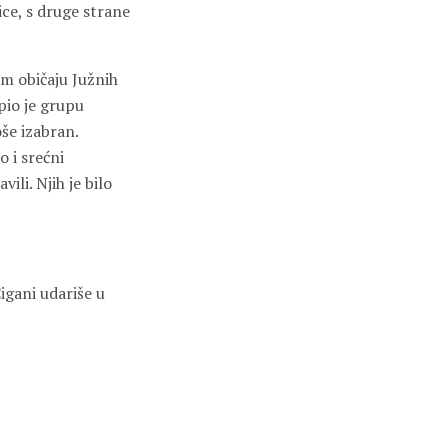
vice, s druge strane
om običaju Južnih
upio je grupu
oše izabran.
o i srećni
ili. Njih je bilo
igani udariše u