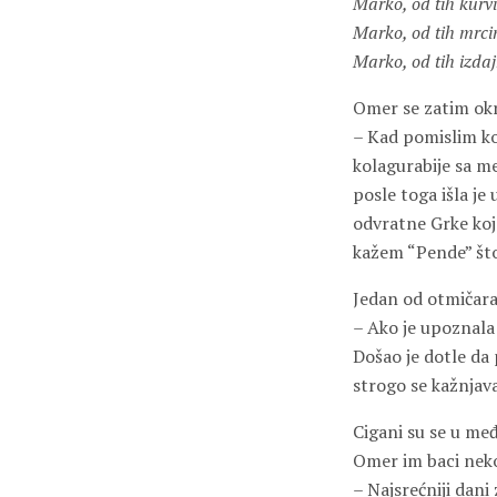
Marko, od tih kurvi
Marko, od tih mrci
Marko, od tih izda
Omer se zatim ok
– Kad pomislim kol
kolagurabije sa me
posle toga išla je 
odvratne Grke koj
kažem “Pende” što
Jedan od otmičara
– Ako je upoznala 
Došao je dotle da 
strogo se kažnjav
Cigani su se u među
Omer im baci nekol
– Najsrećniji dani