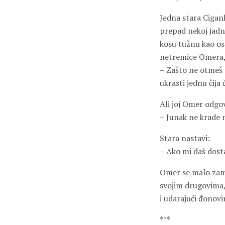
Jedna stara Cigan
prepad nekoj jadno
kosu tužnu kao os
netremice Omera,
– Zašto ne otmeš d
ukrasti jednu čija 
Ali joj Omer odgo
– Junak ne krade 
Stara nastavi:
– Ako mi daš dosta
Omer se malo zamis
svojim drugovima, 
i udarajući đonov
***