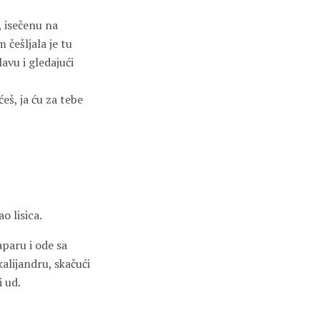
, isečenu na
 češljala je tu
avu i gledajući
eš, ja ću za tebe
o lisica.
aparu i ode sa
alijandru, skačući
 ud.