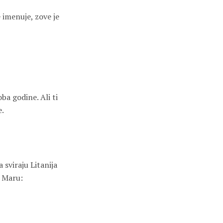
 imenuje, zove je
ba godine. Ali ti
e.
 sviraju Litanija
u Maru: