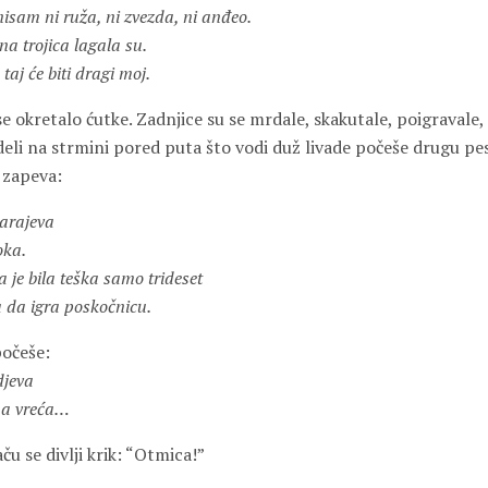
isam ni ruža, ni zvezda, ni anđeo.
a trojica lagala su.
 taj će biti dragi moj.
 okretalo ćutke. Zadnjice su se mrdale, skakutale, poigravale, uv
edeli na strmini pored puta što vodi duž livade počeše drugu p
 zapeva:
Sarajeva
oka.
 je bila teška samo trideset
a da igra poskočnicu.
očeše:
djeva
na vreća…
u se divlji krik: “Otmica!”