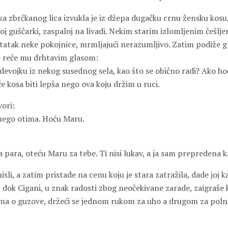
ka zbrčkanog lica izvukla je iz džepa dugačku crnu žensku kosu
j guščarki, zaspaloj na livadi. Nekim starim izlomljenim češljem
tatak neke pokojnice, mrmljajući nerazumljivo. Zatim podiže gl
 reče mu drhtavim glasom:
evojku iz nekog susednog sela, kao što se obično radi? Ako hoć
će kosa biti lepša nego ova koju držim u ruci.
vori:
nego otima. Hoću Maru.
 para, oteću Maru za tebe. Ti nisi lukav, a ja sam prepredena ka
li, a zatim pristade na cenu koju je stara zatražila, dade joj k
dok Cigani, u znak radosti zbog neočekivane zarade, zaigraše k
ima o guzove, držeći se jednom rukom za uho a drugom za polni