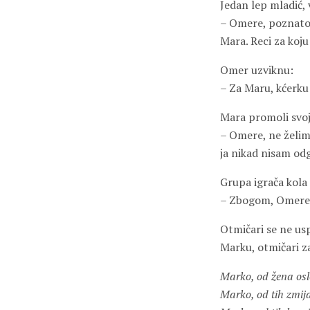
Jedan lep mladić, 
– Omere, poznato t
Mara. Reci za koju
Omer uzviknu:
– Za Maru, kćerku
Mara promoli svoj
– Omere, ne želim
ja nikad nisam odg
Grupa igrača kola
– Zbogom, Omere! 
Otmičari se ne usp
Marku, otmičari z
Marko, od žena osl
Marko, od tih zmij