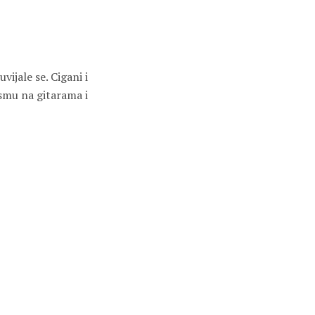
ijale se. Cigani i
esmu na gitarama i