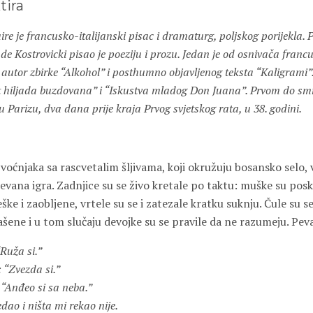
tira
re je francusko-italijanski pisac i dramaturg, poljskog porijekla
de Kostrovicki pisao je poeziju i prozu. Jedan je od osnivača fran
 autor zbirke “Alkohol” i posthumno objavljenog teksta “Kaligrami”.
hiljada buzdovana” i “Iskustva mladog Don Juana”. Prvom do smrt
u Parizu, dva dana prije kraja Prvog svjetskog rata, u 38. godini.
i voćnjaka sa rascvetalim šljivama, koji okružuju bosansko selo, 
evana igra. Zadnjice su se živo kretale po taktu: muške su poska
ške i zaobljene, vrtele su se i zatezale kratku suknju. Čule su s
alašene i u tom slučaju devojke su se pravile da ne razumeju. Peva
“Ruža si.”
: “Zvezda si.”
: “Anđeo si sa neba.”
dao i ništa mi rekao nije.