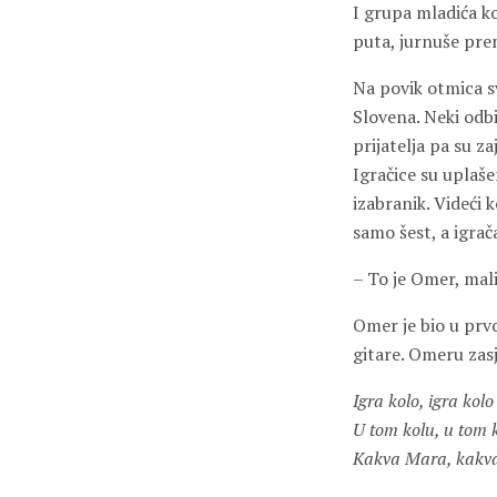
I grupa mladića koj
puta, jurnuše pre
Na povik otmica sv
Slovena. Neki odbi
prijatelja pa su z
Igračice su uplaše
izabranik. Videći 
samo šest, a igrač
– To je Omer, mali
Omer je bio u prvo
gitare. Omeru zas
Igra kolo, igra kol
U tom kolu, u tom k
Kakva Mara, kakv