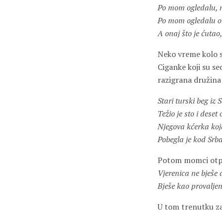
Po mom ogledalu, n
Po mom ogledalu on
A onaj što je ćutao,
Neko vreme kolo se
Ciganke koji su s
razigrana družina
Stari turski beg iz 
Težio je sto i deset 
Njegova kćerka koja
Pobegla je kod Srb
Potom momci otp
Vjerenica ne bješe 
Bješe kao provalje
U tom trenutku zač