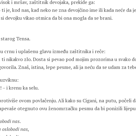
visok i mršav, zaštitnik devojaka, prekide ga:
i je, kod nas, kad neko ne zna devojčino ime ili kada neće da je
 si devojku vikao otmica da bi ona mogla da se brani.
 starog Tensa.
u crnu i uplašenu glavu između zaštitnika i reče:
 ti nikakvo zlo. Dosta si pevao pod mojim prozorima u svako do
ovorila. Znaš, istina, lepe pesme, ali ja neću da se udam za teb
 uzviknu:
– i krenu ka selu.
rotiviše ovom povlačenju. Ali kako su Cigani, na putu, počeli da
apevaše otegnuto ovu ženomrzačku pesmu da bi ponizili lijep
obodi nas.
a oslobodi nas,