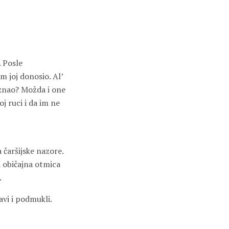
. Posle
m joj donosio. Al’
a znao? Možda i one
 ruci i da im ne
 čaršijske nazore.
a običajna otmica
.
javi i podmukli.