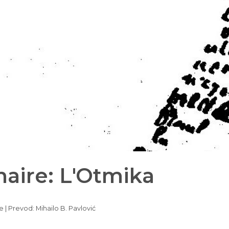
naire: L'Otmika
e | Prevod: Mihailo B. Pavlović