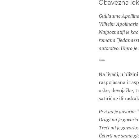
Obavezna lek
Guillaume Apollinai
Vilhelm Apolinaris 
Najpoznatiji je kao
romana “Jedanaest 
autorstvo. Umro je 
***
Na livadi, u blizin
raspojasana i rasp
uske; devojačke, te
satirične ili rask
Prvi mi je govorio: 
Drugi mi je govorio
Treći mi je govorio
Četvrti me samo gle