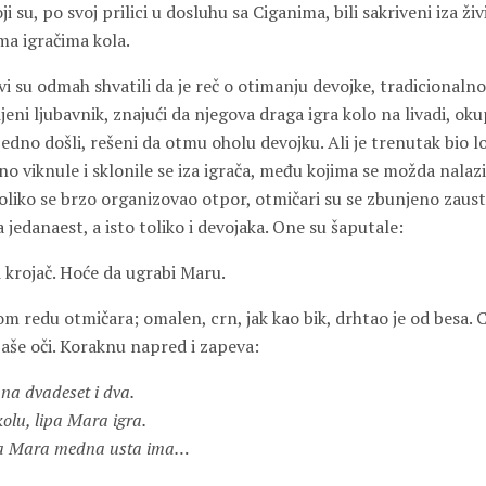
i su, po svoj prilici u dosluhu sa Ciganima, bili sakriveni iza ži
ma igračima kola.
i su odmah shvatili da je reč o otimanju devojke, tradicionaln
jeni ljubavnik, znajući da njegova draga igra kolo na livadi, ok
ajedno došli, rešeni da otmu oholu devojku. Ali je trenutak bio l
no viknule i sklonile se iza igrača, među kojima se možda nalazi
koliko se brzo organizovao otpor, otmičari su se zbunjeno zaustav
a jedanaest, a isto toliko i devojaka. One su šaputale:
 krojač. Hoće da ugrabi Maru.
m redu otmičara; omalen, crn, jak kao bik, drhtao je od besa. C
jaše oči. Koraknu napred i zapeva:
o na dvadeset i dva.
olu, lipa Mara igra.
a Mara medna usta ima…