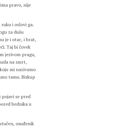
ima pravo, nije
ruku i oslovi ga.
Bogu za dušu
 je i otac, i brat,
ći. Taj bi čovek
vom jezivom pragu,
suda na smrt,
i koju mi nazivamo
samo tamu. Biskup
i pojavi se pred
pored bednika u
 utučen, osuđenik