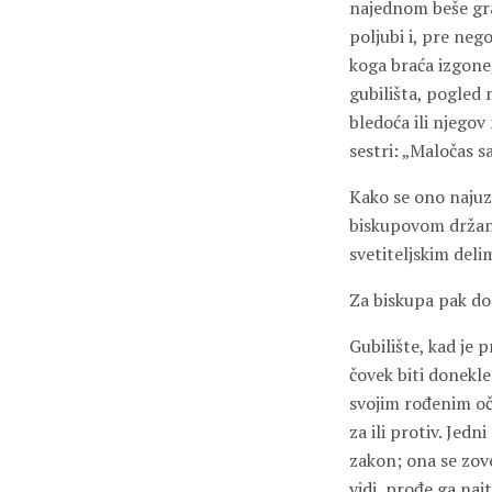
najednom beše gra
poljubi i, pre neg
koga braća izgone, 
gubilišta, pogled 
bledoća ili njegov
sestri: „Maločas s
Kako se ono najuzv
biskupovom držanj
svetiteljskim delim
Za biskupa pak dod
Gubilište, kad je
čovek biti donekle
svojim rođenim oči
za ili protiv. Jedn
zakon; ona se zove
vidi, prođe ga naj