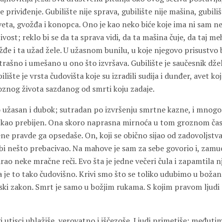
je priviđenje. Gubilište nije sprava, gubilište nije mašina, gubil
ta, gvožđa i konopca. Ono je kao neko biće koje ima ni sam n
ost; reklo bi se da ta sprava vidi, da ta mašina čuje, da taj 
žđe i ta užad žele. U užasnom bunilu, u koje njegovo prisustvo 
strašno i umešano u ono što izvršava. Gubilište je saučesnik dže
ilište je vrsta čudovišta koje su izradili sudija i dunđer, avet koj
nog života sazdanog od smrti koju zadaje.
bio užasan i dubok; sutradan po izvršenju smrtne kazne, i mnog
o kao prebijen. Ona skoro naprasna mirnoća u tom groznom času
ne pravde ga opsedaše. On, koji se obično sijao od zadovoljstva
ebi nešto prebacivao. Na mahove je sam za sebe govorio i, zamu
ao neke mračne reči. Evo šta je jedne večeri čula i zapamtila n
 je to tako čudovišno. Krivi smo što se toliko udubimo u božan
ki zakon. Smrt je samo u božjim rukama. S kojim pravom ljudi d
utisci ublažiše, verovatno i iščezoše. Ljudi primetiše; međutim