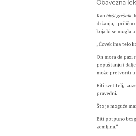
Obavezna lek
Kao
bivši grešnik
, 
držanja, i priličn
koja bi se mogla o
„Čovek ima telo ko
On mora da pazi na
popuštanju i dalje 
može pretvoriti u
Biti svetitelj, izu
pravedni.
Što je moguće manj
Biti potpuno bezgr
zemljina.“