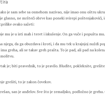
tira
kako je sam sebe sa osmehom nazivao, nije imao onu oštru ukr
o je glasno, ne mršteći obrve kao poneki svirepi poštenjakovići,
tprilike ovako sažeti:
je mu je u isti mah i teret i iskušenje. On ga vuče i popušta mu.
 njega, da ga obuzdava i kroti, i da mu tek u krajnjoj nuždi po
ima greha, ali se takav greh prašta. To je pad, ali pad na kolena
 molitvu.
zetak je; biti pravednik, to je pravilo. Bludite, pokleknite, grešite
e grešiti, to je zakon čovekov.
ešan, san je anđelov. Sve što je zemaljsko, podložno je grehu. 