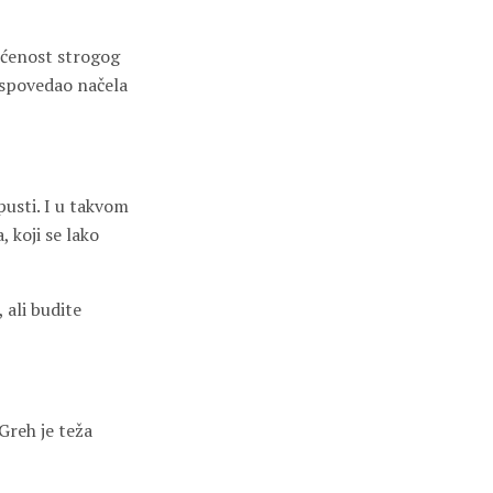
ućenost strogog
 ispovedao načela
pusti. I u takvom
, koji se lako
, ali budite
Greh je teža