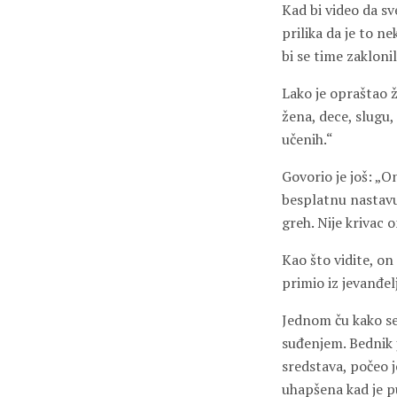
Kad bi video da sv
prilika da je to ne
bi se time zaklonil
Lako je opraštao 
žena, dece, slugu,
učenih.“
Govorio je još: „O
besplatnu nastavu;
greh. Nije krivac 
Kao što vidite, on
primio iz jevanđel
Jednom ču kako se 
suđenjem. Bednik j
sredstava, počeo j
uhapšena kad je p