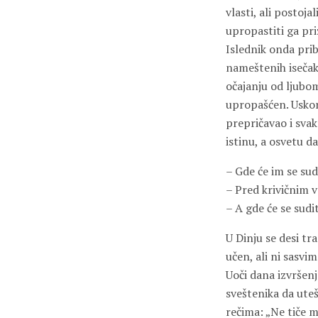
vlasti, ali postoj
upropastiti ga pri
Islednik onda prib
nameštenih isečaka
očajanju od ljubom
upropašćen. Uskoro
prepričavao i svako
istinu, a osvetu d
– Gde će im se sud
– Pred krivičnim 
– A gde će se sudi
U Dinju se desi tr
učen, ali ni sasvi
Uoči dana izvršen
sveštenika da ute
rečima: „Ne tiče m