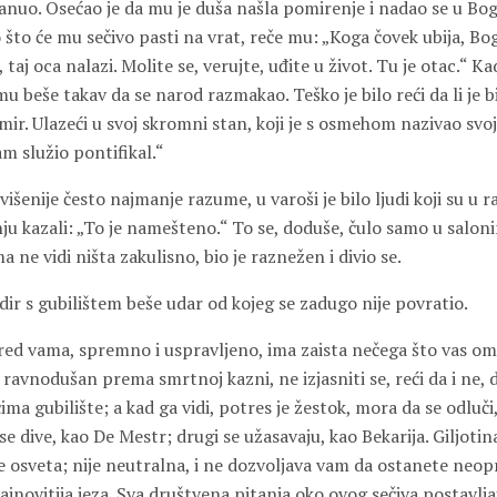
nuo. Osećao je da mu je duša našla pomirenje i nadao se u Bog
o što će mu sečivo pasti na vrat, reče mu: „Koga čovek ubija, Bo
taj oca nalazi. Molite se, verujte, uđite u život. Tu je otac.“ Kad
mu beše takav da se narod razmakao. Teško je bilo reći da li je b
 mir. Ulazeći u svoj skromni stan, koji je s osmehom nazivao sv
am služio pontifikal.“
išenije često najmanje razume, u varoši je bilo ljudi koji su u 
u kazali: „To je namešteno.“ To se, doduše, čulo samo u saloni
a ne vidi ništa zakulisno, bio je raznežen i divio se.
ir s gubilištem beše udar od kojeg se zadugo nije povratio.
 pred vama, spremno i uspravljeno, ima zaista nečega što vas o
 ravnodušan prema smrtnoj kazni, ne izjasniti se, reći da i ne, 
ma gubilište; a kad ga vidi, potres je žestok, mora da se odluč
i se dive, kao De Mestr; drugi se užasavaju, kao Bekarija. Giljotina
 osveta; nije neutralna, i ne dozvoljava vam da ostanete neopr
tajnovitija jeza. Sva društvena pitanja oko ovog sečiva postavlja