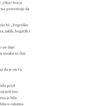
: „Oho! Sva je
žurno protestuju da
rio bi: „Pogreške
a, jakih, bogatih i
o ne daje
u mraku se čini
ao da je on to
bilo pred
ostavši bez
na je bila
 bila u rukama