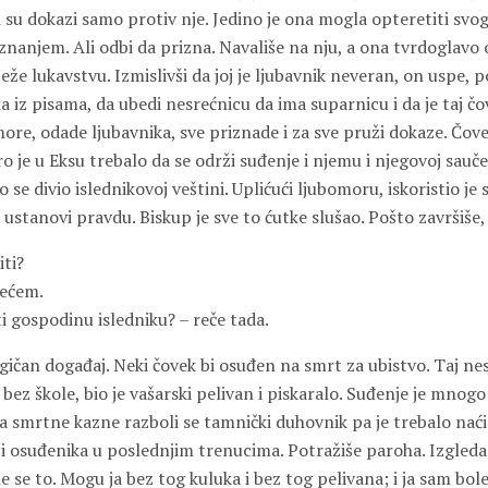
ali su dokazi samo protiv nje. Jedino je ona mogla opteretiti svog
znanjem. Ali odbi da prizna. Navališe na nju, a ona tvrdoglavo 
eže lukavstvu. Izmislivši da joj je ljubavnik neveran, on uspe,
 iz pisama, da ubedi nesrećnicu da ima suparnicu i da je taj čo
ore, odade ljubavnika, sve priznade i za sve pruži dokaze. Čove
 je u Eksu trebalo da se održi suđenje i njemu i njegovoj sauče
 se divio islednikovoj veštini. Uplićući ljubomoru, iskoristio je 
a ustanovi pravdu. Biskup je sve to ćutke slušao. Pošto završiše,
iti?
većem.
ti gospodinu isledniku? – reče tada.
agičan događaj. Neki čovek bi osuđen na smrt za ubistvo. Taj n
m bez škole, bio je vašarski pelivan i piskaralo. Suđenje je mnog
ja smrtne kazne razboli se tamnički duhovnik pa je trebalo nać
ši osuđenika u poslednjim trenucima. Potražiše paroha. Izgleda
e se to. Mogu ja bez tog kuluka i bez tog pelivana; i ja sam bo