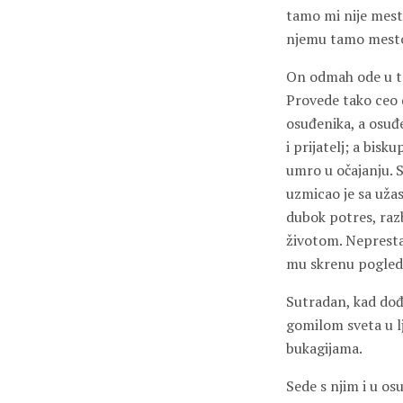
tamo mi nije mest
njemu tamo mesto
On odmah ode u tam
Provede tako ceo d
osuđenika, a osuđen
i prijatelj; a bisk
umro u očajanju. S
uzmicao je sa uža
dubok potres, razb
životom. Nepresta
mu skrenu pogled 
Sutradan, kad dođo
gomilom sveta u l
bukagijama.
Sede s njim i u os