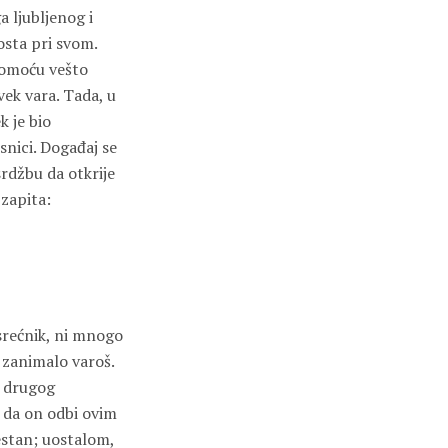
a ljubljenog i
osta pri svom.
 pomoću vešto
vek vara. Tada, u
k je bio
snici. Događaj se
srdžbu da otkrije
 zapita:
esrećnik, ni mnogo
o zanimalo varoš.
i drugog
 da on odbi ovim
lestan; uostalom,