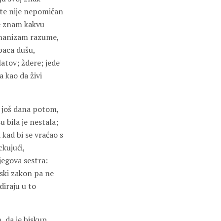
ište nije nepomičan
e znam kakvu
mehanizam razume,
baca dušu,
latov; ždere; jede
a kao da živi
o još dana potom,
 bila je nestala;
 kad bi se vraćao s
ckujući,
jegova sestra:
ski zakon pa ne
iraju u to
, da je biskup