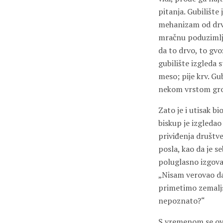
pitanja. Gubilište 
mehanizam od drve
mračnu poduzimljiv
da to drvo, to gvo
gubilište izgleda 
meso; pije krv. Gub
nekom vrstom groz
Zato je i utisak 
biskup je izgleda
priviđenja društve
posla, kao da je s
poluglasno izgovar
„Nisam verovao da
primetimo zemaljs
nepoznato?“
S vremenom se ovi 