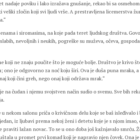
et nadaje poviku i lako izražava gnušanje, rekao bi sa osmehom
ki veliki zločin koji svi ljudi vrše. A prestravljena licemerstva 
a.“
ženama i siromasima, na koje pada teret ljudskog društva. Govo
 slabih, nevoljnih i neukih, pogreške su muževa, očeva, gospodar
ne koji ne znaju poučite što je moguće bolje. Društvo je krivo št
 ono je odgovorno za noć koju širi. Ova je duša puna mraka, a 
onaj koji čini greh, nego onaj koji održava mrak.“
 je na čudan i njemu svojstven način sudio o svemu. Sve bih rek
ja.
u nekom salonu priča o krivičnom delu koje se baš isleđivalo i 
edan, iz ljubavi prema nekoj ženi i detetu koje je s njom imao, 
e praviti lažan novac. To se u ono doba još kažnjavalo smrću. Že
uštala u promet prvi komad koji je napravio njen čovek. Ona je