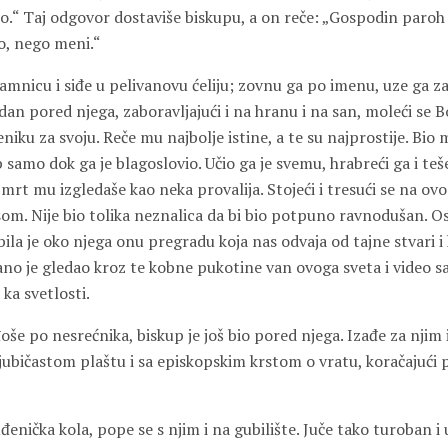
o.“ Taj odgovor dostaviše biskupu, a on reče: „Gospodin paroh 
, nego meni.“
nicu i siđe u pelivanovu ćeliju; zovnu ga po imenu, uze ga za 
an pored njega, zaboravljajući i na hranu i na san, moleći se 
iku za svoju. Reče mu najbolje istine, a te su najprostije. Bio mu
up samo dok ga je blagoslovio. Učio ga je svemu, hrabreći ga i teše
mrt mu izgledaše kao neka provalija. Stojeći i tresući se na o
som. Nije bio tolika neznalica da bi bio potpuno ravnodušan. O
ila je oko njega onu pregradu koja nas odvaja od tajne stvari 
no je gledao kroz te kobne pukotine van ovoga sveta i video 
ka svetlosti.
še po nesrećnika, biskup je još bio pored njega. Izađe za njim 
jubičastom plaštu i sa episkopskim krstom o vratu, koračajući 
uđenička kola, pope se s njim i na gubilište. Juče tako turoban i